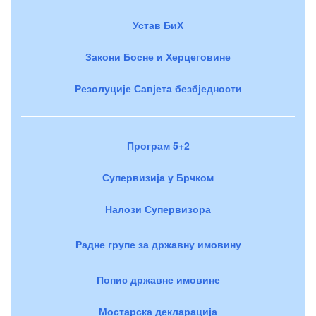
Устав БиХ
Закони Босне и Херцеговине
Резолуције Савјета безбједности
Програм 5+2
Супервизија у Брчком
Налози Супервизора
Радне групе за државну имовину
Попис државне имовине
Мостарска декларација