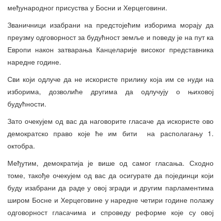
међународног присуства у Босни и Херцеговини.
Званичници изабрани на предстојећим изборима морају да
преузму одговорност за будућност земље и поведу је на пут ка
Европи након затварања Канцеларије високог представника
наредне године.
Сви који одлуче да не искористе прилику која им се нуди на
изборима, дозволиће другима да одлучују о њиховој
будућности.
Зато очекујем од вас да наговорите гласаче да искористе ово
демократско право које ће им бити на располагању 1.
октобра.
Међутим, демократија је више од самог гласања. Сходно
томе, такође очекујем од вас да осигурате да појединци који
буду изабрани да раде у овој згради и другим парламентима
широм Босне и Херцеговине у наредне четири године полажу
одговорност гласачима и спроведу реформе које су овој