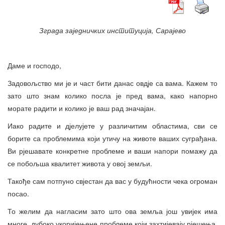
Зграда заједничких институција, Сарајево
Даме и господо,
Задовољство ми је и част бити данас овдје са вама. Кажем то
зато што знам колико посла је пред вама, како напорно
морате радити и колико је ваш рад значајан.
Иако радите и дјелујете у различитим областима, сви се
борите са проблемима који утичу на животе ваших суграђана.
Ви рјешавате конкретне проблеме и ваши напори помажу да
се побољша квалитет живота у овој земљи.
Такође сам потпуно свјестан да вас у будућности чека огроман
посао.
То желим да нагласим зато што ова земља још увијек има
многе, дубоко укоријењене проблеме који захтијевају рјешења,