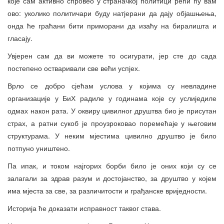
које сам активно спровео у страначкој политици рећи ћу вам
ово: уколико политичари буду натјерани да дају објашњења,
онда ће граћани бити приморани да изаћу на биралишта и
гласају.
Увјерен сам да ви можете то осигурати, јер сте до сада
постепено остваривали све већи успјех.
Врло се добро сјећам услова у којима су невладине
организације у БиХ радиле у годинама које су услиједиле
одмах након рата. У оквиру цивилног друштва био је присутан
страх, а ратни сукоб је проузроковао поремећаје у његовим
структурама. У неким мјестима цивилно друштво је било
потпуно уништено.
Па ипак, и током најгорих борби било је оних који су се
залагали за здрав разум и достојанство, за друштво у којем
има мјеста за све, за различитости и грађанске вриједности.
Историја ће доказати исправност таквог става.