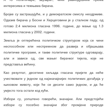
интересима и тежњама бирача.
Бројке су застрашујуће, и у демократском смислу неодрживе.
Одазив бирача у Босни и Херцеговини је у сталном паду, од
готово 2.4 милиона гласача 1996. године, до мање од 1.3
милиона гласача у 2002. години.
Земља је оптерећена политичком структуром која се чини
неспособном или неспремном да развија и објашњава
политичке програме, и такве политичке структуре одговарају,
али и зависе од, све мањег бирачког тијела, које не
представља већину.
Као резултат, десетине хиљада гласача пријете да неће
учествовати у једном од најзначајнијих политичких догађаја у
њиховом животу, који ће се десити само једном, и да ће
умјесто тога остати код куће.
Избори су, уопштено говорећи, значајни. Али предстојећи
избори су посебно значајни због промјене природе