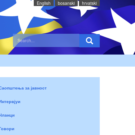
English
bosanski
hrvatski
Саопштења за јавност
Интервјуи
Чланци
Говори