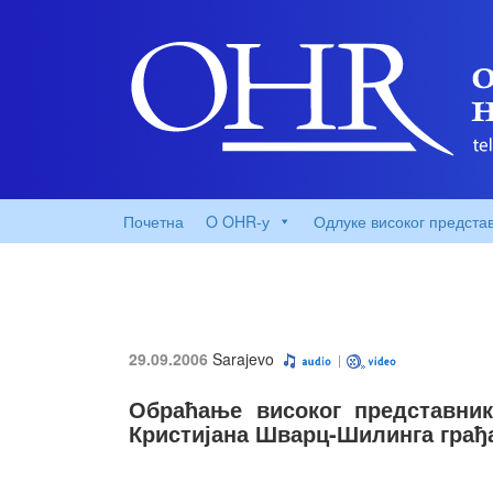
Почетна
O OHR-у
Одлуке високог предста
29.09.2006
Sarajevo
Обраћање високог представник
Кристијана Шварц-Шилинга грађ