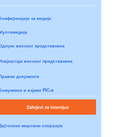
Конференције за медије
Мултимедија
Одлуке високог представника
Извјештаји високог представника
Правни документи
Комуникеи и изјаве PIC-a
Zahtjevi za intervjue
Дејтонски мировни споразум