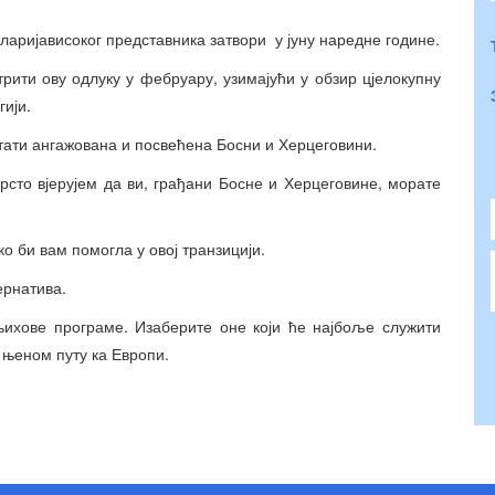
еларијависоког представника затвори у јуну наредне године.
рити ову одлуку у фебруару, узимајући у обзир цјелокупну
гији.
тати ангажована и посвећена Босни и Херцеговини.
рсто вјерујем да ви, грађани Босне и Херцеговине, морате
ко би вам помогла у овој транзицији.
ернатива.
њихове програме. Изаберите оне који ће најбоље служити
њеном путу ка Европи.