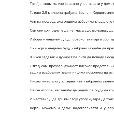
Такође, знам колико је важно учествовати у демо
Готово 2,8 милиона грађана Босне и Херцеговине
Али на посљедњим општим изборима гласало је с
Сви они који одлуче да не гласају,дозвољавају др
Избори у недјељу су од посебног значаја и због 
Они који у недјељу буду изабрани,мораће да пре
Њихов задатак и дужност ће бити да поведу Босн
Откад сам преузео дужност високог представни
вашим изабраним званичницима помогнем да исп
Нисам имао улогу алтернативе изабраним звани
Након избора, наставићу да радим са људима кој
И наставићу да вршим своју улогу чувара Дејтон
Дејтон можемо и даље надограђивати и унапре
дозволити кршење мировног споразума.