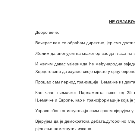
НЕ ОБЈАВЉИ
Добро вече,
Вечерас вам се обраћам директно, јер смо достиг
Желим да апелујем на сваког од вас да гласа на 
И желим давас увјеримда ће међународна зајед
Херцеговини да заузме своје мјесто у срцу европс
Прошао сам период транзиције Њемачке из дикта
Као члан њемачког Парламента више од 25 год
Њемачке и Европе, као и трансформације која је
Управо због тог искуства,ја свим срцем вјерујем 
Вјерујем да је демократска дебата,дугорочно гл
рјешења наметнутих извана.