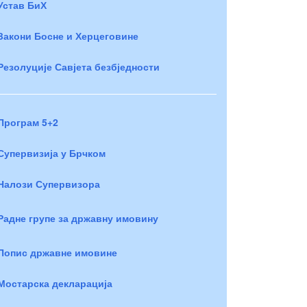
Устав БиХ
Закони Босне и Херцеговине
Резолуције Савјета безбједности
Програм 5+2
Супервизија у Брчком
Налози Супервизора
Радне групе за државну имовину
Попис државне имовине
Мостарска декларација