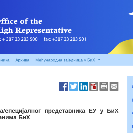
вника
Архива
Међународна заједница у БиХ
а/специјалног представника ЕУ у БиХ
анима БиХ