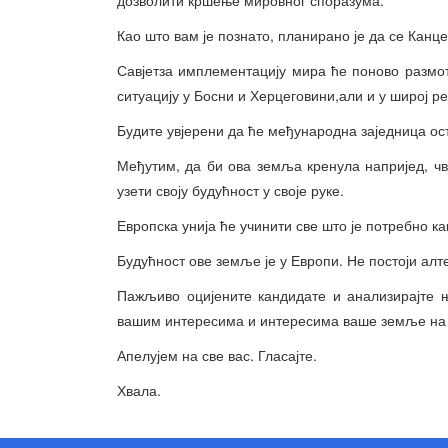
Као што вам је познато, планирано је да се Канц
Савјетза имплементацију мира ће поново размот
ситуацију у Босни и Херцеговини,али и у широј ре
Будите увјерени да ће међународна заједница ос
Међутим, да би ова земља кренула напријед, чв
узети своју будућност у своје руке.
Европска унија ће учинити све што је потребно ка
Будућност ове земље је у Европи. Не постоји алт
Пажљиво оцијените кандидате и анализирајте 
вашим интересима и интересима ваше земље на 
Апелујем на све вас. Гласајте.
Хвала.