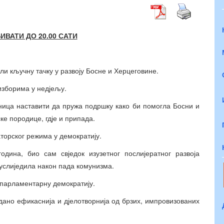
ВАТИ ДО 20.00 САТИ
ли кључну тачку у развоју Босне и Херцеговине.
изборима у недјељу.
ница наставити да пружа подршку како би помогла Босни и
ке породице, гдје и припада.
торског режима у демократију.
ина, био сам свједок изузетног послијератног развоја
 услиједила након пада комунизма.
у парламентарну демократију.
едано ефикаснија и дјелотворнија од брзих, импровизованих