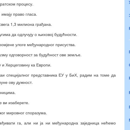
кратском процесу.
 имају право гласа.
вега 1,3 милиона грађана.
угима да одлучују о њиховој будућности.
промјене улоге међународног присуства.
узму одговорност за будућност ове земље.
у и Херцеговину ка Европи.
каи специјалног представника ЕУ у БиХ, радим на томе да
уне ову дужност.
чницима.
е ви изаберете.
ског мировног споразума.
ђивати га, али ни ја ни међународна заједница нећемо