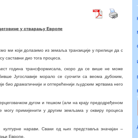
цеговине у стварању Европе
 смо ми који долазимо из земаља транзиције у прилици да с
су саставни дио тога процеса.
аест година трансформисала, скоро да се више не може
бивше Југославије морало се суочити са веома дубоким,
није био драматичнији и оптерећенији људским жртвама него
херцеговачком дугом и тешком (али на крају предодређеном
 се могу примијенити у другим земљама у оквиру процеса
и културне нарави. Сваки од њих представља значајан –
адњи Европе.