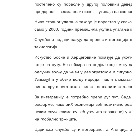
постепено су порасле у другој половини деве
продорног – веома позитивног – утицаја на еконо
Ниво страног улагања такође је порастао у свако
само у 2000. години премашила укупна улагања к
Службени подаци казују да процес интеграције 
технологија.
Искуство Босне и Херцеговине показује да укол
стоје на путу. Без обзира на подјеле које могу
одлучну вољу да живи у демократском и сигурном
Узимајући у обзир вољу народа, чак и гломаза
ништа друго него такав – може остварити жељени
За интеграцију је потребно прећи дуг пут. Сад
реформе, иако БиХ економија већ позитивно реаг
неким случајевима су већ увелико завршене) у к
на глобално тржиште.
Царинске службе су интегриране, а Агенција 