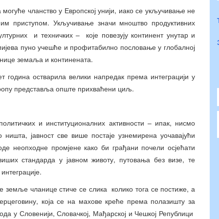
могуће чланство у Европској унији, иако се укључивање не
ним приступом. Укључивање значи мноштво продуктивних
културних и техничких – које повезују континент унутар и
мијева пуно учешће и профитабилно пословање у глобалној
анице земаља и континената.
ет година остварила велики напредак према интеграцији у
Европу представља опште прихваћени циљ.
 политичких и институционалних активности – ипак, нисмо
о ништа, јавност све више постаје узнемирена уочавајући
оде неопходне промјене како би грађани почели осјећати
виших стандарда у јавном животу, путовања без визе, те
 интеграције.
ве земље чланице стиче се слика колико тога се постиже, а
Херцеговину, која се на махове креће према полазишту за
ода у Словенији, Словачкој, Мађарској и Чешкој Републици