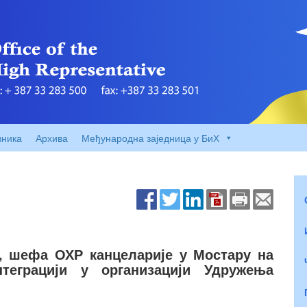
вника
Архива
Међународна заједница у БиХ
, шефа ОХР канцеларије у Мостару на
теграцији у организацији Удружења