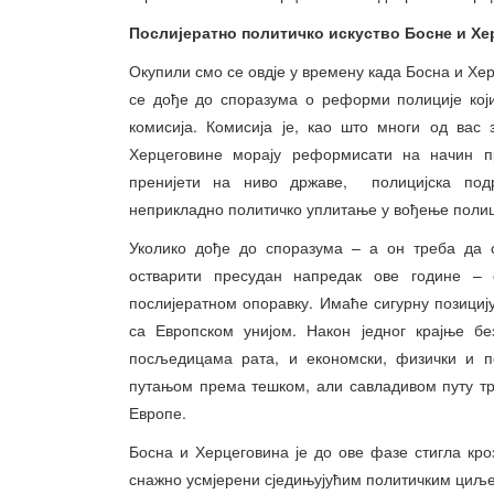
Послијератно политичко искуство Босне и Х
Окупили смо се овдје у времену када Босна и Хе
се дође до споразума о реформи полиције кој
комисија. Комисија је, као што многи од вас 
Херцеговине морају реформисати на начин п
пренијети на ниво државе, полицијска под
неприкладно политичко уплитање у вођење полиц
Уколико дође до споразума – а он треба да 
остварити пресудан напредак ове године –
послијератном опоравку. Имаће сигурну позициј
са Европском унијом. Након једног крајње бе
посљедицама рата, и економски, физички и п
путањом према тешком, али савладивом путу тр
Европе.
Босна и Херцеговина је до ове фазе стигла кро
снажно усмјерени сједињујућим политичким циље