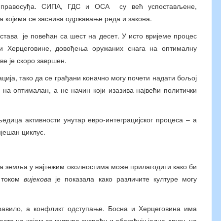
е правосуђа. СИПА, ГДС и ОСА су већ успостављене,
 којима се заснива одржавање реда и закона.
тава је повећан са шест на десет. У исто вријеме процес
и Херцеговине, довођења оружаних снага на оптималну
е је скоро завршен.
ција, тако да се грађани коначно могу почети надати бољој
 на оптималан, а не начин који изазива највећи политички
дица активности унутар евро-интеграцијског процеса – а
пјешан циклус.
дна земља у најтежим околностима може прилагодити како би
, током
вијекова
је показала како различите културе могу
равило, а конфликт одступање. Босна и Херцеговина има
есто на којем се културе сусрећу и обогаћују једна другу, на