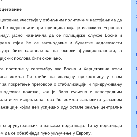
ерцеговине
рцеговина учествује у озбиљним политичким настојањима да
и ће задовољити три принципа која је изложила Европска
знају, јасно назначила да се полицијске службе Босне и
рема којем ће се законодавне и буџетске надлежности
ручја бити састављена на основи функционалности, а
ијских послова бити окончано.
се постигне у септембру ако Босна и Херцеговина жели
 ова земља ће стићи на значајну прекретницу у свом
у за покретање преговора о стабилизацији и придруживању
знадежног почетка, кад је била суочена с непосредним
олитички исцрпљена, ова ће земља запловити узлазном
анзиције којим већ успјешно иду остале земље централне
з спој унутрашњих и вањских подстицаја. Ти су подстицаји
м да се обезбиједи пуно укључење у Европу.