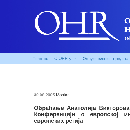
Почетна
O OHR-у
Одлуке високог предста
30.08.2005
Mostar
Обраћање Анатолија Викторова
Конференцији о европској ин
европских регија