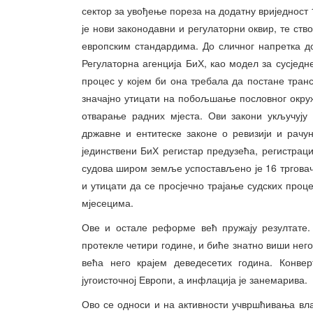
сектор за увођење пореза на додатну вриједност 
је нови законодавни и регулаторни оквир, те ст
европским стандардима. До сличног напретка дош
Регулаторна агенција БиХ, као модел за сусједн
процес у којем би она требала да постане транс
значајно утицати на побољшање пословног окру
отварање радних мјеста. Ови закони укључују
државне и ентитеске законе о ревизији и рачун
јединствени БиХ регистар предузећа, регистраци
судова широм земље успостављено је 16 трговач
и утицати да се просјечно трајање судских про
мјесецима.
Ове и остале реформе већ пружају резултате.
протекле четири године, и биће знатно виши него
већа него крајем деведесетих година. Конвер
југоисточној Европи, а инфлација је занемарива.
Ово се односи и на активности учвршћивања влад