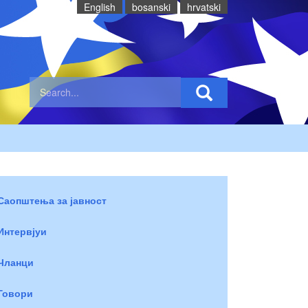
English
bosanski
hrvatski
Саопштења за јавност
Интервјуи
Чланци
Говори