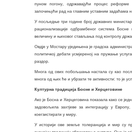
пуном погону, одржавајући процес реформ
започињући рад на главним уставним задаћама на
У посљедње три године број државних министарс
рационализације одбрамбеног система Босне 
величину и њиховог стављања под контролу држав
Овдје у Мостару уједињена је градска администра
политичкој дебати усмјереној на пружање услуга
раздор.
Многа од ових побољшања настала су као посље
многа од њих ће и убрзати те активности: то је ус
Културна традиција Босне и Херцеговине
Ако је Босна и Херцеговина показала како се је
задовољила захтјеве за интеграцију у Европу
коегзистирати у миру.
У историји ове земље толеранција и мир су п
значајну традицију зближавања култура. Она је мј