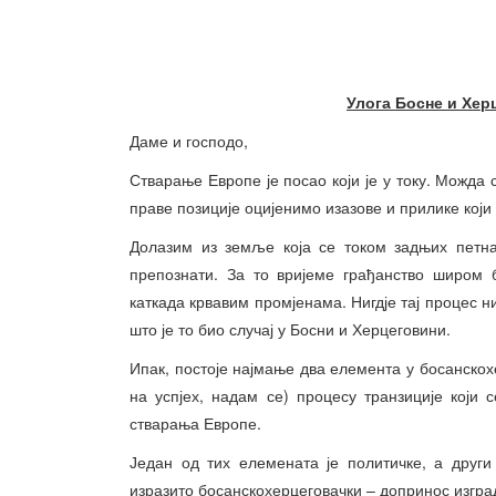
Улога Босне и Хер
Даме и господо,
Стварање Европе је посао који је у току. Можда
праве позиције оцијенимо изазове и прилике који 
Долазим из земље која се током задњих петн
препознати. За то вријеме грађанство широм 
каткада крвавим промјенама. Нигдје тај процес 
што је то био случај у Босни и Херцеговини.
Ипак, постоје најмање два елемента у босанско
на успјех, надам се) процесу транзиције који
стварања Европе.
Један од тих елемената је политичке, а друг
изразито босанскохерцеговачки – допринос изгр