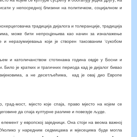
исати у непосредној близини на политичком, социјалном и
кохерцеговачка традиција дијалога и толеранције, традиција
њима, може бити непроцјењива као начин за изналажење
 и неразумијевања који је створен такозваним ‘сукобом
вљем и католичанством стотинама година овдје у Босни и
и. Било је кратких и трагичних периода кад је дијалог бивао
и вијековима, а не десетљећима, кад је овај дио Европе
 град-мост, мјесто које спаја, право мјесто на којем се
цеговине да спаја културне разлике и повезује људе.
 елемент у европској заједници. Она стоји на веома важној
 Уколико у наредним седмицама и мјесецима буде могла