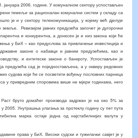
1. јануара 2006. године. У комуналном сектору успостављен
ворени темељи за рационалан комунални систем у складу са
ло је и у сектору телекомуникација, у којему већ дјелује
е земље. Ревизијом јавних предузећа започет је дугорочни
парентна и конкурентна, а донесен је и низ закона који ће
жења у БиХ – као предуслова за привлачење инвестиција и
 државне законе о набавци и јавним предузећима, као и
оводству, и ентитеске законе о банкроту. Успостављен је
ја предузећа сад је поједностављена, а у оквиру редовних
ких судова који ће се посветити вођењу пословних парница
цеса у привредним споровима више не мјери годинама, него
 Раст бруто домаћег производа задржан је на око 5% за
 у 2005. Унутрашња улагања за протеклу годину су пет пута
тибилна марка остаје једна од најстабилнијих валута у
авине права у БиХ. Високи судски и тужилачки савјет је у