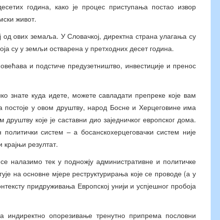
десетих година, како је процес приступања постао извор
мски живот.
ј од ових земаља. У Словачкој, директна страна улагања су
оја су у земљи остварена у претходних десет година.
повећава и подстиче предузетништво, инвестиције и пренос
ико знате куда идете, можете савладати препреке које вам
 да постоје у овом друштву, народ Босне и Херцеговине има
 друштву које је саставни дио заједничког европског дома.
н политички систем – а босанскохерцеговачки систем није
 крајњи резултат.
а се налазимо тек у подножју административне и политичке
ује на основне мјере реструктурирања које се проводе (а у
онтексту придруживања Европској унији и успјешног пробоја
за индиректно опорезивање тренутно припрема пословни