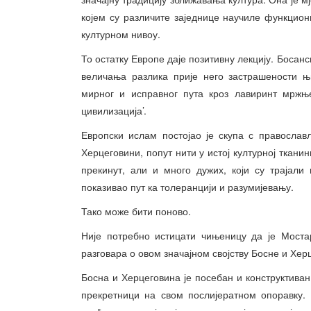
којем су различите заједнице научиле функцион
културном нивоу.
То остатку Европе даје позитивну лекцију. Босанс
величања разлика прије него застрашености 
мирног и исправног пута кроз лавиринт мржње
цивилизација’.
Европски ислам постојао је скупа с правосла
Херцеговини, попут нити у истој културној тканин
прекинут, али и много дужих, који су трајал
показивао пут ка толеранцији и разумијевању.
Тако може бити поново.
Није потребно истицати чињеницу да је Мостар,
разговара о овом значајном својству Босне и Хер
Босна и Херцеговина је посебан и конструктиван
прекретници на свом послијератном опоравку.