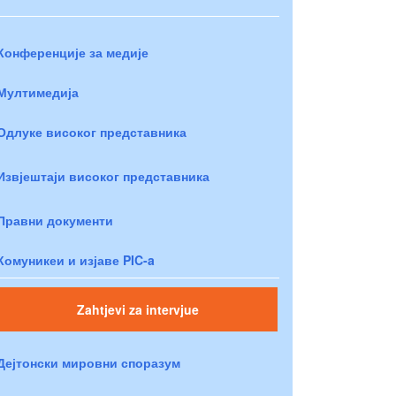
Конференције за медије
Мултимедија
Одлуке високог представника
Извјештаји високог представника
Правни документи
Комуникеи и изјаве PIC-a
Zahtjevi za intervjue
Дејтонски мировни споразум