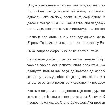
Под укључивањем у Европу, мислим, наравно, на 
би требало сводити само на тежњу за званич
односа – економских, политичких, социјалних, 
далеко ван граница ЕУ. Осим тога, оно подразу
економији, што превазилази институционалне гр
Босна и Херцеговина је у периоду од задњих п
Европу. То је учинила зато што интегрисање у 
Нико, заправо скоро нико, се не противи томе.
За интеграцију је потребан веома велики број
уочили засићеност јавности овим пројектом. Ак
пропусте политичких вођа да наставе да спров
корист у смислу већег броја радних мјеста и 
мноштво осталих погодности својствених процесу
Кратким освртом на предности које остварују но
колико тога је под знаком питања за Босну и 
процес приступања. Стопе бруто домаћег произв