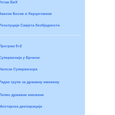
Устав БиХ
Закони Босне и Херцеговине
Резолуције Савјета безбједности
Програм 5+2
Супервизија у Брчком
Налози Супервизора
Радне групе за државну имовину
Попис државне имовине
Мостарска декларација