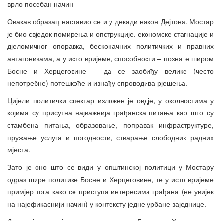
врло посебан начин.
Овакав образац наставио се и у декади након Дејтона. Мостар
је био свједок помирења и опструкције, економске стагнације и
дјеломичног опоравка, бесконачних политичких и правних
антагонизама, а у исто вријеме, способности – познате широм
Босне и Херцеговине – да се заобиђу велике (често
непотребне) потешкоће и изнађу спроводива рјешења.
Цијели политички спектар изложен је овдје, у околностима у
којима су присутна најважнија грађанска питања као што су
стамбена питања, образовање, поправак инфраструктуре,
пружање услуга и погодности, стварање слободних радних
мјеста.
Зато је оно што се види у општинској политици у Мостару
одраз шире политике Босне и Херцеговине, те у исто вријеме
примјер тога како се приступа интересима грађана (не увијек
на најефикаснији начин) у контексту једне урбане заједнице.
Данас је утицај државне политике Босне и Херцеговине