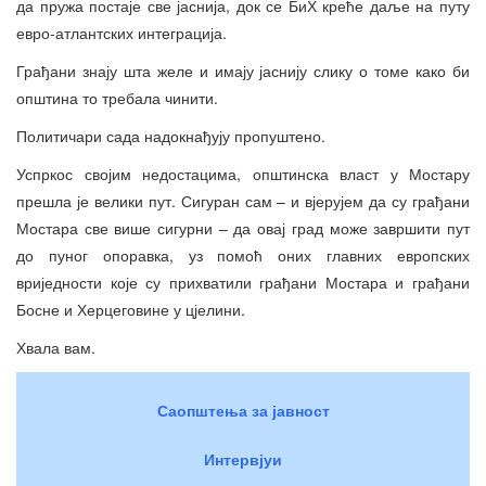
да пружа постаје све јаснија, док се БиХ креће даље на путу
евро-атлантских интеграција.
Грађани знају шта желе и имају јаснију слику о томе како би
општина то требала чинити.
Политичари сада надокнађују пропуштено.
Успркос својим недостацима, општинска власт у Мостару
прешла је велики пут. Сигуран сам – и вјерујем да су грађани
Мостара све више сигурни – да овај град може завршити пут
до пуног опоравка, уз помоћ оних главних европских
вриједности које су прихватили грађани Мостара и грађани
Босне и Херцеговине у цјелини.
Хвала вам.
Саопштења за јавност
Интервјуи