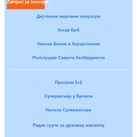
Zahtjevi za intervjue
Дејтонски мировни споразум
Устав БиХ
Закони Босне и Херцеговине
Резолуције Савјета безбједности
Програм 5+2
Супервизија у Брчком
Налози Супервизора
Радне групе за државну имовину