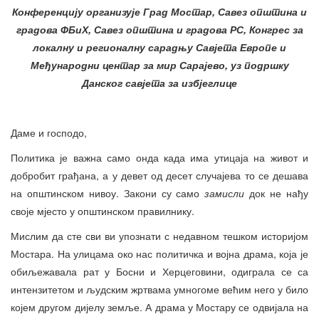
Конференцију организује Град Мостар, Савез општина и
градова ФБиХ, Савез општина и градова РС, Конгрес за
локалну и регионалну сарадњу Савјета Европе и
Међународни центар за мир Сарајево, уз подршку
Данског савјета за избјеглице
Даме и господо,
Политика је важна само онда када има утицаја на живот и
добробит грађана, а у девет од десет случајева то се дешава
на општинском нивоу. Закони су само
замисли
док не нађу
своје мјесто у општинском правилнику.
Мислим да сте сви ви упознати с недавном тешком историјом
Мостара. На улицама око нас политичка и војна драма, која је
обиљежавала рат у Босни и Херцеговини, одиграла се са
интензитетом и људским жртвама умногоме већим него у било
којем другом дијелу земље. А драма у Мостару се одвијала на