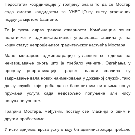
Недостатак координације у грађењу значи то да се Мостар
сада сматра кандидатом за УНЕСЦО-ву листу угрожених
подручја свјетске баштине.
То је тужан одраз градске стварности. Комбинација лошег
политичког и административног управљања ставила је на
коцку статус непроцјењивог градитељског насљеђа Мостара.
Мане мостарске администрације углавном се односе на
неизвршавање онога што је требало учинити. Одгађања у
процесу реорганизације градске власти значила су
задржавање вала нових наименовања у државној служби, тако
да су службе које треба да се баве хитним питањима попут
пружања услуга сада недовољно попуњене или нису
попуњене уопште.
Грађани Мостара, међутим, постају све гласнији о овим и
другим проблемима.
У исто вријеме, врста услуге коју би администрација требало