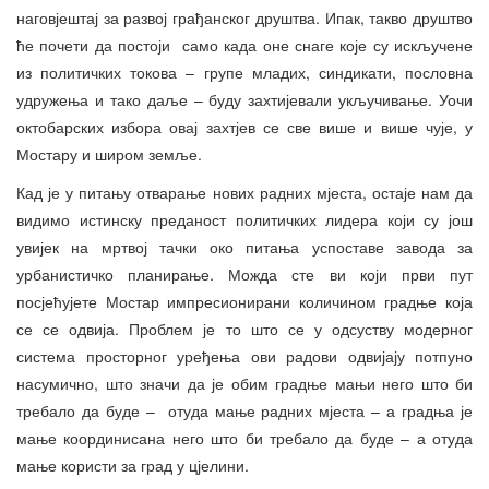
наговјештај за развој грађанског друштва. Ипак, такво друштво
ће почети да постоји само када оне снаге које су искључене
из политичких токова – групе младих, синдикати, пословна
удружења и тако даље – буду захтијевали укључивање. Уочи
октобарских избора овај захтјев се све више и више чује, у
Мостару и широм земље.
Кад је у питању отварање нових радних мјеста, остаје нам да
видимо истинску преданост политичких лидера који су још
увијек на мртвој тачки око питања успоставе завода за
урбанистичко планирање. Можда сте ви који први пут
посјећујете Мостар импресионирани количином градње која
се се одвија. Проблем је то што се у одсуству модерног
система просторног уређења ови радови одвијају потпуно
насумично, што значи да је обим градње мањи него што би
требало да буде – отуда мање радних мјеста – а градња је
мање координисана него што би требало да буде – а отуда
мање користи за град у цјелини.