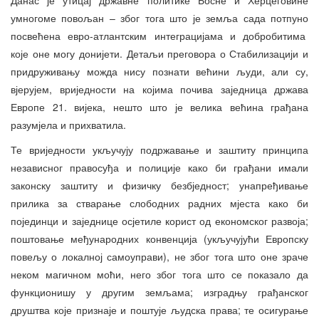
умногоме повољан – због тога што је земља сада потпуно
посвећена евро-атлантским интеграцијама и добробитима
које оне могу донијети. Детаљи преговора о Стабилизацији и
придруживању можда нису познати већини људи, али су,
вјерујем, вриједности на којима почива заједница држава
Европе 21. вијека, нешто што је велика већина грађана
разумјела и прихватила.
Те вриједности укључују подржавање и заштиту принципа
независног правосуђа и полиције како би грађани имали
законску заштиту и физичку безбједност; унапређивање
прилика за стварање слободних радних мјеста како би
појединци и заједнице осјетиле корист од економског развоја;
поштовање међународних конвенција (укључујући Европску
повељу о локалној самоуправи), не због тога што оне зраче
неком магичном моћи, него због тога што се показало да
функционишу у другим земљама; изградњу грађанског
друштва које признаје и поштује људска права; те осигурање