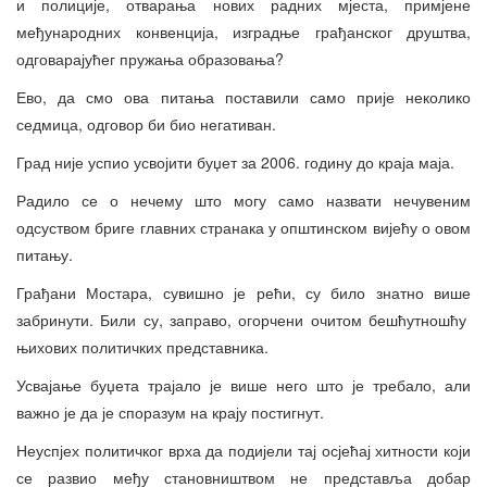
и полиције, отварања нових радних мјеста, примјене
међународних конвенција, изградње грађанског друштва,
одговарајућег пружања образовања?
Ево, да смо ова питања поставили само прије неколико
седмица, одговор би био негативан.
Град није успио усвојити буџет за 2006. годину до краја маја.
Радило се о нечему што могу само назвати нечувеним
одсуством бриге главних странака у општинском вијећу о овом
питању.
Грађани Мостара, сувишно је рећи, су било знатно више
забринути. Били су, заправо, огорчени очитом бешћутношћу
њихових политичких представника.
Усвајање буџета трајало је више него што је требало, али
важно је да је споразум на крају постигнут.
Неуспјех политичког врха да подијели тај осјећај хитности који
се развио међу становништвом не представља добар