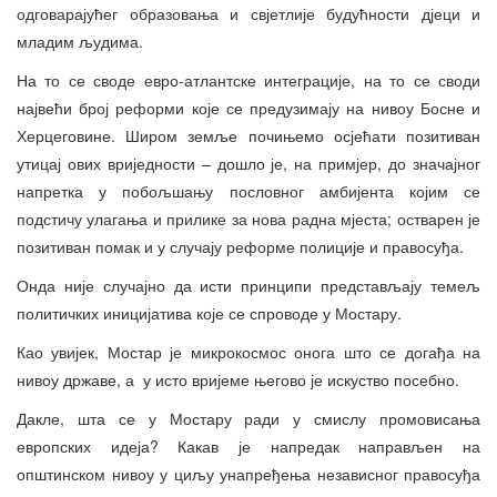
одговарајућег образовања и свјетлије будућности дјеци и
младим људима.
На то се своде евро-атлантске интеграције, на то се своди
највећи број реформи које се предузимају на нивоу Босне и
Херцеговине. Широм земље почињемо осјећати позитиван
утицај ових вриједности – дошло је, на примјер, до значајног
напретка у побољшању пословног амбијента којим се
подстичу улагања и прилике за нова радна мјеста; остварен је
позитиван помак и у случају реформе полиције и правосуђа.
Онда није случајно да исти принципи представљају темељ
политичких иницијатива које се спроводе у Мостару.
Као увијек, Мостар је микрокосмос онога што се догађа на
нивоу државе, а у исто вријеме његово је искуство посебно.
Дакле, шта се у Мостару ради у смислу промовисања
европских идеја? Какав је напредак направљен на
општинском нивоу у циљу унапређења независног правосуђа