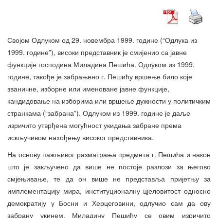
Својом Одлуком од 29. новембра 1999. године (“Одлука из
1999. године”), високи представник је смијенио са јавне
функције господина Миладина Пешића. Одлуком из 1999.
године, такође је забрањено г. Пешићу вршење било које
званичне, изборне или именоване јавне функције,
кандидовање на изборима или вршење дужности у политичким
странкама (“забрана”). Одлуком из 1999. године је даље
изричито утврђена могућност укидања забране према
искључивом нахођењу високог представника.
На основу пажљивог разматрања предмета г. Пешића и након
што је закључено да више не постоје разлози за његово
смјењивање, те да он више не представља пријетњу за
имплементацију мира, институционалну цјеловитост односно
демократију у Босни и Херцеговини, одлучио сам да ову
забрану укинем. Миладину Пешићу се овим изричито