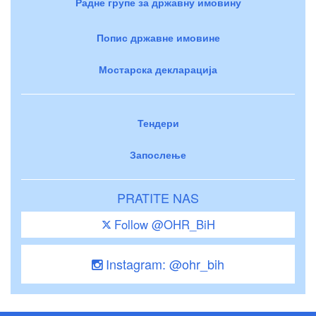
Радне групе за државну имовину
Попис државне имовине
Мостарска декларација
Тендери
Запослење
PRATITE NAS
Follow @OHR_BiH
Instagram: @ohr_bih