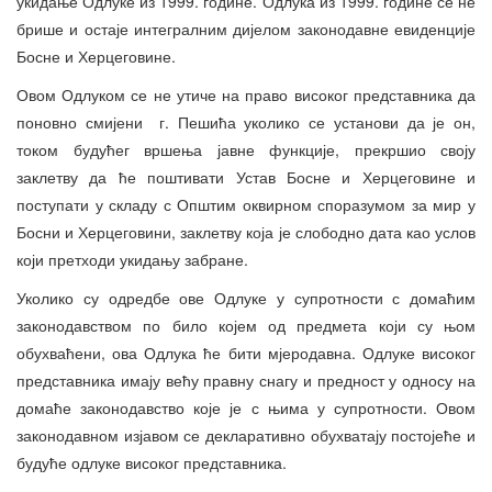
укидање Одлуке из 1999. године. Одлука из 1999. године се не
брише и остаје интегралним дијелом законодавне евиденције
Босне и Херцеговине.
Овом Одлуком се не утиче на право високог представника да
поновно смијени г. Пешића уколико се установи да је он,
током будућег вршења јавне функције, прекршио своју
заклетву да ће поштивати Устав Босне и Херцеговине и
поступати у складу с Општим оквирном споразумом за мир у
Босни и Херцеговини, заклетву која је слободно дата као услов
који претходи укидању забране.
Уколико су одредбе ове Одлуке у супротности с домаћим
законодавством по било којем од предмета који су њом
обухваћени, ова Одлука ће бити мјеродавна. Одлуке високог
представника имају већу правну снагу и предност у односу на
домаће законодавство које је с њима у супротности. Овом
законодавном изјавом се декларативно обухватају постојеће и
будуће одлуке високог представника.