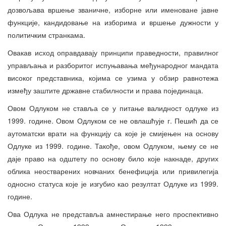
дозвољава вршење званичне, изборне или именоване јавне
функције, кандидовање на изборима и вршење дужности у
политичким странкама.
Овакав исход оправдавају принципи праведности, правилног
управљања и разборитог испуњавања међународног мандата
високог представника, којима се узима у обзир равнотежа
између заштите државне стабилности и права појединаца.
Овом Одлуком не ставља се у питање валидност одлуке из
1999. године. Овом Одлуком се не овлашћује г. Пешић да се
аутоматски врати на функцију са које је смијењен на основу
Одлуке из 1999. године. Такође, овом Одлуком, њему се не
даје право на одштету по основу било које накнаде, других
облика неостварених новчаних бенефиција или привилегија
односно статуса које је изгубио као резултат Одлуке из 1999.
године.
Ова Одлука не представља амнестирање него проспективно