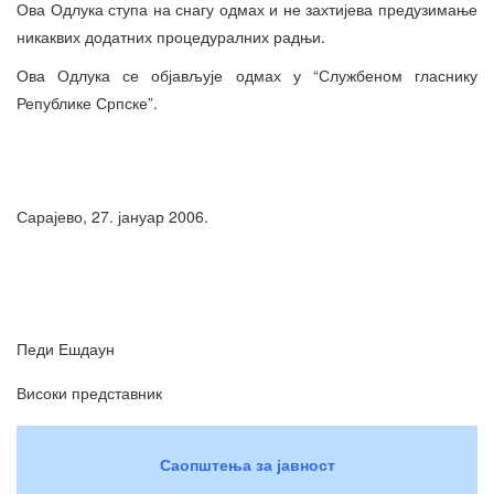
Ова Одлука ступа на снагу одмах и не захтијева предузимање
никаквих додатних процедуралних радњи.
Ова Одлука се објављује одмах у “Службеном гласнику
Републике Српске”.
Сарајево, 27. јануар 2006.
Педи Ешдаун
Високи представник
Саопштења за јавност