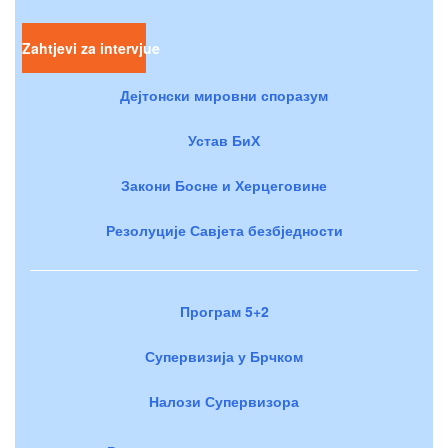
Zahtjevi za intervjue
Дејтонски мировни споразум
Устав БиХ
Закони Босне и Херцеговине
Резолуције Савјета безбједности
Програм 5+2
Супервизија у Брчком
Налози Супервизора