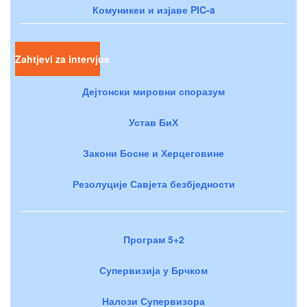
Комуникеи и изјаве PIC-a
Zahtjevi za intervjue
Дејтонски мировни споразум
Устав БиХ
Закони Босне и Херцеговине
Резолуције Савјета безбједности
Програм 5+2
Супервизија у Брчком
Налози Супервизора