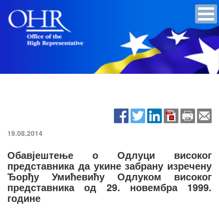
19.08.2014
Обавјештење о Одлуци високог
представника да укине забрану изречену
Ђорђу Умићевићу Одлуком високог
представника од 29. новембра 1999.
године