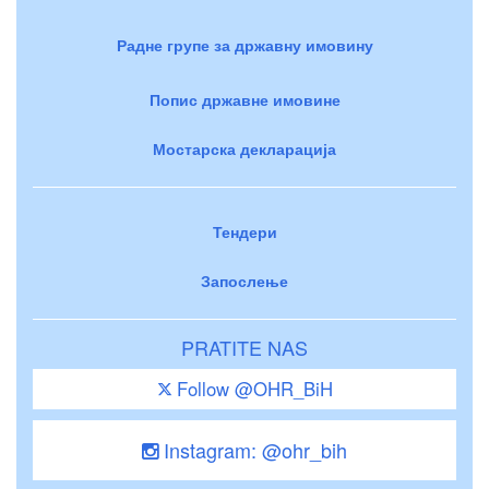
Радне групе за државну имовину
Попис државне имовине
Мостарска декларација
Тендери
Запослење
PRATITE NAS
Follow @OHR_BiH
Instagram: @ohr_bih