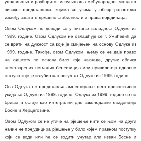
управљања и разборитог испуњавања међународног мандата
високог представника, којима се узима у обзир равнотежа
између заштите државне стабилности и права појединаца.
Овом Одлуком не доводи се у питање валидност Одлуке из
1999. године. Овом Одлуком не овлашћује се г. Умићевић да
се врати на дужност са које је смијењен на основу Одлуке из
1999. године. Такође, овом Одлуком, њему се не даје право
на одштету по основу било које накнаде, других облика
неостварених новчаних бенефиција или привилегија односно
статуса које је изгубио као резултат Одлуке из 1999. године.
Ова Одлука не представља амнестирање него проспективно
укидање Одлуке из 1999. године. Одлука из 1999. године се не
брише и остаје као интегрални дио законодавне евиденције
Босне и Херцеговине.
Овом Одлуком се не утиче на рјешење нити се њом на други
начин не прејудицира рјешење у било којем правном поступку
који се води или ће се водити унутар или изван Босне и