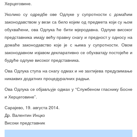
Херцеговине.
Уколико су одредбе ове Одлуке у супротности с домаћим
законодавством у вези са било којим од предмета који су њом
обухваћени, ова Одлука ће бити мјеродавна. Одлуке високог
представника имају већу правну снагу и предност у односу на
домаће законодавство које је с њима у супротности. Овом
законодавном изјавом декларативно се обухватају постојеће и
будуће одлуке високог представника.
Ова Одлука ступа на снагу одмах и не захтијева предузимање
никаквих додатних процедуралних радњи.
Ова Одлука се објављује одмах у “Службеном гласнику Босне
и Херцеговине”.
Сарајево, 19. августа 2014.
Др. Валентин Инцко
Високи представник