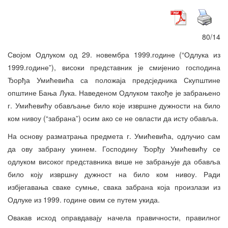
80/14
Својом Одлуком од 29. новембра 1999.године (“Одлука из
1999.године”), високи представник је смијенио господина
Ђорђа Умићевића са положаја предсједника Скупштине
општине Бања Лука. Наведеном Одлуком такође је забрањено
г. Умићевићу обављање било које извршне дужности на било
ком нивоу (“забрана”) осим ако се не овласти да исту обавља.
На основу разматрања предмета г. Умићевића, одлучио сам
да ову забрану укинем. Господину Ђорђу Умићевићу се
одлуком високог представника више не забрањује да обавља
било коју извршну дужност на било ком нивоу. Ради
избјегавања сваке сумње, свака забрана која произлази из
Одлуке из 1999. године овим се путем укида.
Овакав исход оправдавају начела правичности, правилног