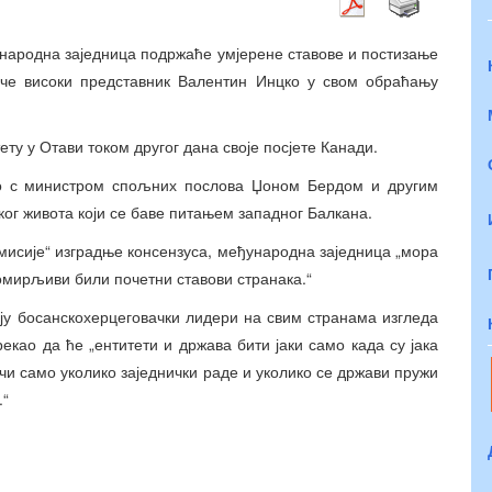
ународна заједница подржаће умјерене ставове и постизање
јуче високи представник Валентин Инцко у свом обраћању
ту у Отави током другог дана своје посјете Канади.
ао с министром спољних послова Џоном Бердом и другим
ог живота који се баве питањем западног Балкана.
 мисије“ изградње консензуса, међународна заједница „мора
омирљиви били почетни ставови странака.“
ју босанскохерцеговачки лидери на свим странама изгледа
рекао да ће „ентитети и држава бити јаки само када су јака
јачи само уколико заједнички раде и уколико се држави пружи
.“