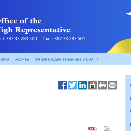
вника
Архива
Међународна заједница у БиХ