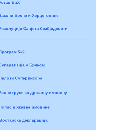
Устав БиХ
Закони Босне и Херцеговине
Резолуције Савјета безбједности
Програм 5+2
Супервизија у Брчком
Налози Супервизора
Радне групе за државну имовину
Попис државне имовине
Мостарска декларација