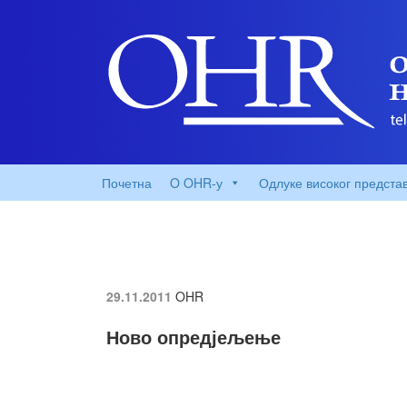
Почетна
O OHR-у
Одлуке високог предста
29.11.2011
OHR
Ново опредјељење