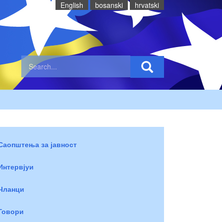
English
bosanski
hrvatski
Саопштења за јавност
Интервјуи
Чланци
Говори