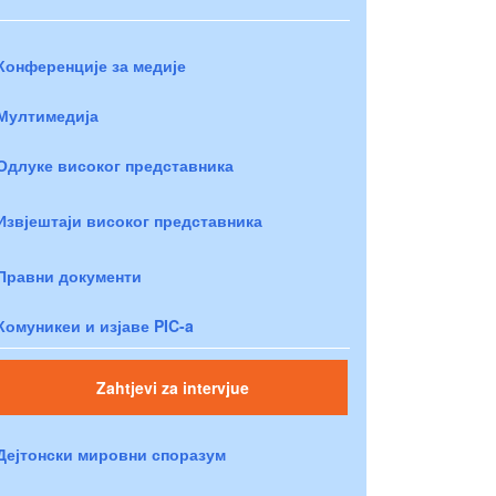
Конференције за медије
Мултимедија
Одлуке високог представника
Извјештаји високог представника
Правни документи
Комуникеи и изјаве PIC-a
Zahtjevi za intervjue
Дејтонски мировни споразум