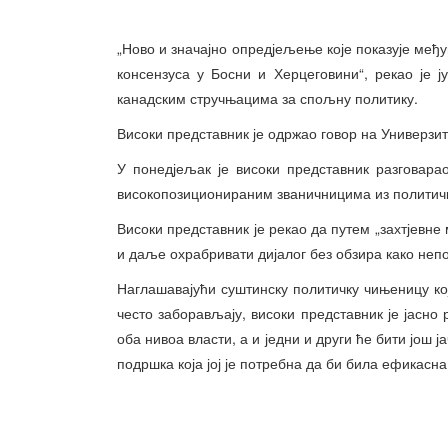
„Ново и значајно опредјељење које показује међ
консензуса у Босни и Херцеговини“, рекао је 
канадским стручњацима за спољну политику.
Високи представник је одржао говор на Универзите
У понедјељак је високи представник разговар
високопозиционираним званичницима из политичк
Високи представник је рекао да путем „захтјевне
и даље охрабривати дијалог без обзира како неп
Наглашавајући суштинску политичку чињеницу ко
често заборављају, високи представник је јасно 
оба нивоа власти, а и једни и други ће бити још 
подршка која јој је потребна да би била ефикасна