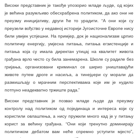
Високи представник је такође упозорио младе људе, од којих
је већина разумљиво обесхрабрена политиком, да ако они не
преузму иницијативу, други ће то урадити. “А они који су
преузели вођство у недавној историји Југоисточне Европе нису
били увијек успјешни. На примјер, док је национализам црпио
политичку енергију, умјесна питања, питања егзистенције и
питања која су имала директан утицај на квалитет живота
грађана врло често су била занемарена. Школе су радиле без
гријања, организовани криминал се ширио уништавајући
животе путем дроге и насиља, а тинејџери су морали да
размишљају о мрачним перспективама које им је нудило
потпуно неадекватно тржиште рада.”
Високи представник је позвао младе људе да преузму
контролу над политиком од појединаца и интереса који су
користили овлаштења, а нису пружили много кад је у питању
корист за већину грађана. “Они који тренутно доминирају
политичком дебатом вам неће спремно уступити мјесто”,