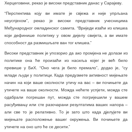
Херцеговини, рекао је високи представник данас у Сарајеву.
“Перспектива коју ви имате је свјежа и није упрљана
неуспјехом”, рекао је високи представник учесницима
Међународног омладинског самита. “Вриједи изаћи из клишеа
који дефинише политику у овом дијелу свијета, а ви имате
способност да размишљате ван тог клишеа.”
Високи представник је упозорио да ако промјена не долази из
политике она ће произаћи из насиља којег је већ било
превише у БиХ. “Оно чега је било премало”, додао је, “су
млади људи у политици. Када предузмете активност мијењате
начин на који ваше околности утичу на вас – ви почињете да
утичете на ваше околности. Можда нећете успјети, можда сте
одабрали погрешан пут, можда сте погријешили у вашем
расуђивању или сте разочарани резултатима ваших напора –
али све то је релативно. То је зато што када дјелујете ви
мијењате расположење вашег окружења. Ви почињете да
утичете на оно што ће се десити.”