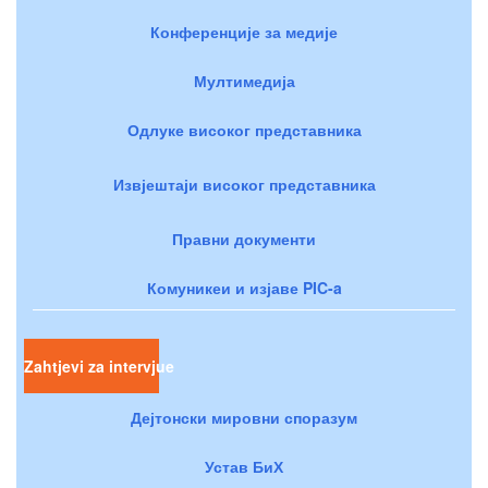
Конференције за медије
Мултимедија
Одлуке високог представника
Извјештаји високог представника
Правни документи
Комуникеи и изјаве PIC-a
Zahtjevi za intervjue
Дејтонски мировни споразум
Устав БиХ