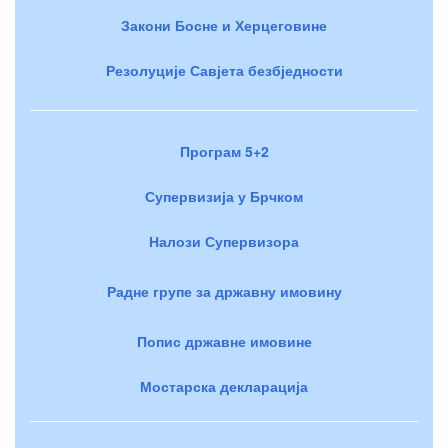
Закони Босне и Херцеговине
Резолуције Савјета безбједности
Програм 5+2
Супервизија у Брчком
Налози Супервизора
Радне групе за државну имовину
Попис државне имовине
Мостарска декларација