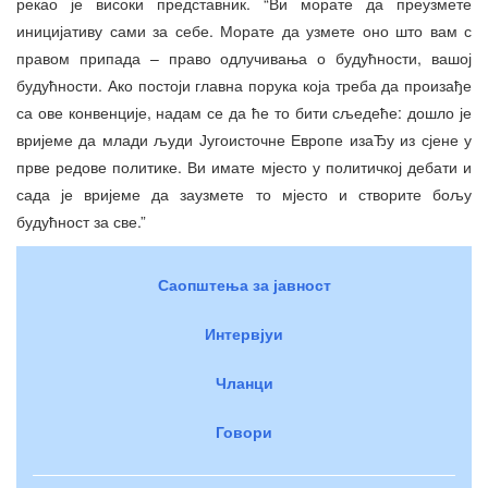
рекао је високи представник. “Ви морате да преузмете
иницијативу сами за себе. Морате да узмете оно што вам с
правом припада – право одлучивања о будућности, вашој
будућности. Ако постоји главна порука која треба да произађе
са ове конвенције, надам се да ће то бити сљедеће: дошло је
вријеме да млади људи Југоисточне Европе изаЂу из сјене у
прве редове политике. Ви имате мјесто у политичкој дебати и
сада је вријеме да заузмете то мјесто и створите бољу
будућност за све.”
Саопштења за јавност
Интервјуи
Чланци
Говори