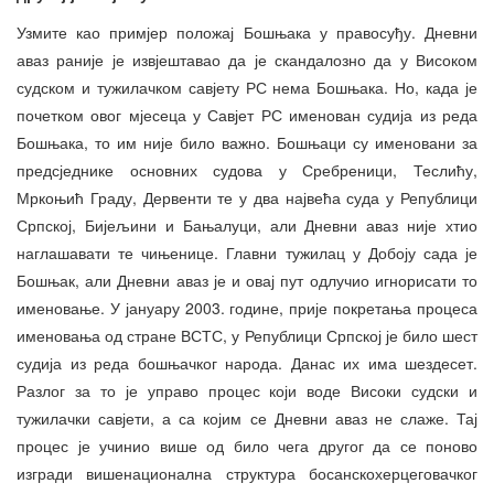
Узмите као примјер положај Бошњака у правосуђу. Дневни
аваз раније је извјештавао да је скандалозно да у Високом
судском и тужилачком савјету РС нема Бошњака. Но, када је
почетком овог мјесеца у Савјет РС именован судија из реда
Бошњака, то им није било важно. Бошњаци су именовани за
предсједнике основних судова у Сребреници, Теслићу,
Мркоњић Граду, Дервенти те у два највећа суда у Републици
Српској, Бијељини и Бањалуци, али Дневни аваз није хтио
наглашавати те чињенице. Главни тужилац у Добоју сада је
Бошњак, али Дневни аваз је и овај пут одлучио игнорисати то
именовање. У јануару 2003. године, прије покретања процеса
именовања од стране ВСТС, у Републици Српској је било шест
судија из реда бошњачког народа. Данас их има шездесет.
Разлог за то је управо процес који воде Високи судски и
тужилачки савјети, а са којим се Дневни аваз не слаже. Тај
процес је учинио више од било чега другог да се поново
изгради вишенационална структура босанскохерцеговачког