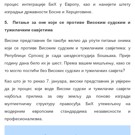
процес интеграције БиХ у Европу, као и нанијети штету
изградњи државности Босне и Херцеговине.
5. Питање за оне који се противе Високим судским и
тужилачким савјетима
Високи представник би такође желио да упути питање онима
који се противе Високим судским и тужилачким савјетима: у
Републици Српској је сада шездесетсудија Бошњака. Прије
годину дана било их је шест. Према вашем мишљењу, како се
то могло постићи без Високих судских и тужилачких савјета?
Као што је то рекао 7. јануара, високи представник је увјерен
да је процес који воде Високи судски и тужилачки савјети
најбоља прилика за ову земљу да поново изгради
мултиетничку структуру правосуђа БиХ утемељену на
модерним европским стандардима независности и
професионализма.