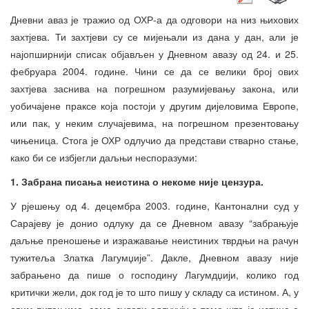
Дневни аваз је тражио од ОХР-а да одговори на низ њихових
захтјева. Ти захтјеви су се мијењали из дана у дан, али је
најопширнији списак објављен у Дневном авазу од 24. и 25.
фебруара 2004. године. Чини се да се велики број ових
захтјева заснива на погрешном разумијевању закона, или
уобичајене праксе која постоји у другим дијеловима Европе,
или пак, у неким случајевима, на погрешном презентовању
чињеница. Стога је ОХР одлучио да представи стварно стање,
како би се избјегли даљњи неспоразуми:
1. Забрана писања неистина о некоме није цензура.
У рјешењу од 4. децембра 2003. године, Кантонални суд у
Сарајеву је донио одлуку да се Дневном авазу “забрањује
даљње преношење и изражавање неистиних тврдњи на рачун
тужитеља Златка Лагумџије”. Дакле, Дневном авазу није
забрањено да пише о господину Лагумдџији, колико год
критички жели, док год је то што пишу у складу са истином. А, у
овим питањима, само судови одлучују о томе шта је истина а