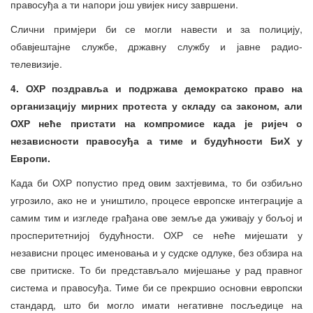
правосуђа а ти напори још увијек нису завршени.
Слични примјери би се могли навести и за полицију,
обавјештајне службе, државну службу и јавне радио-
телевизије.
4. ОХР поздравља и подржава демократско право на
организацију мирних протеста у складу са законом, али
ОХР неће пристати на компромисе када је ријеч о
независности правосуђа а тиме и будућности БиХ у
Европи.
Када би ОХР попустио пред овим захтјевима, то би озбиљно
угрозило, ако не и уништило, процесе европске интеграције а
самим тим и изгледе грађана ове земље да уживају у бољој и
просперитетнијој будућности. ОХР се неће мијешати у
независни процес именовања и у судске одлуке, без обзира на
све притиске. То би представљало мијешање у рад правног
система и правосуђа. Тиме би се прекршио основни европски
стандард, што би могло имати негативне посљедице на