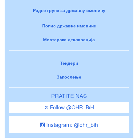
Радне групе за државну имовину
Попис државне имовине
Мостарска декларација
Тендери
Запослење
PRATITE NAS
Follow @OHR_BiH
Instagram: @ohr_bih