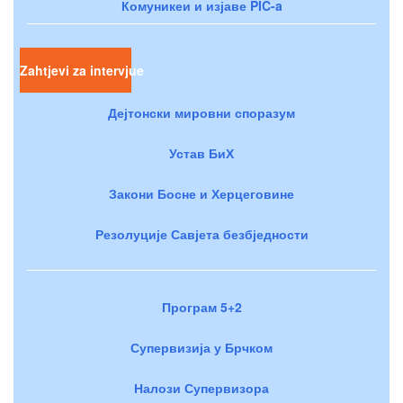
Комуникеи и изјаве PIC-a
Zahtjevi za intervjue
Дејтонски мировни споразум
Устав БиХ
Закони Босне и Херцеговине
Резолуције Савјета безбједности
Програм 5+2
Супервизија у Брчком
Налози Супервизора