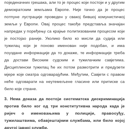
појединачних грешака, али то је процес који постоји и у другим
демократским земљама Европе. Није тачно да је процес
потпуне лустрације проведен у свакој бившој комунистичкој
земљи у Европи. Овај процес такође представља значајан
напредак у поређењу са крајње политизованим процесом који
је постојао раније. Уколико било ко мисли да судија или
тужилац који је поново именован није подобан, и има
поуздане информације да то докаже, те информације треба
да достави Високим судским и тужилачким савјетима.
Дисциплински тужилац ће их потом размотрити и предузети
мјере које сматра одговарајућим. Међутим, Савјети с правом
неће одговарати на неутемељене гласине или притиске са
било које стране.
3. Нема доказа да постоји систематска дискриминација
против било ког од три конститутивна народа када је
ријеч о именовањима у полицији, правосуђу,
тужилаштвима, обавјештајним службама, или било којој
другој јавној служби.