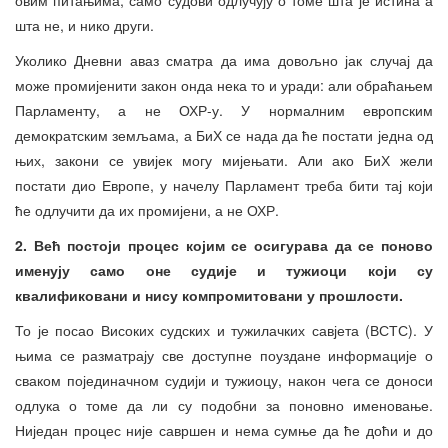
шта не, и нико други.
Уколико Дневни аваз сматра да има довољно јак случај да
може промијенити закон онда нека то и уради: али обраћањем
Парламенту, а не ОХР-у. У нормалним европским
демократским земљама, а БиХ се нада да ће постати једна од
њих, закони се увијек могу мијењати. Али ако БиХ жели
постати дио Европе, у начелу Парламент треба бити тај који
ће одлучити да их промијени, а не ОХР.
2. Већ постоји процес којим се осигурава да се поново
именују само оне судије и тужиоци који су
квалификовани и нису компромитовани у прошлости.
То је посао Високих судских и тужилачких савјета (ВСТС). У
њима се разматрају све доступне поуздане информације о
сваком појединачном судији и тужиоцу, након чега се доноси
одлука о томе да ли су подобни за поновно именовање.
Ниједан процес није савршен и нема сумње да ће доћи и до