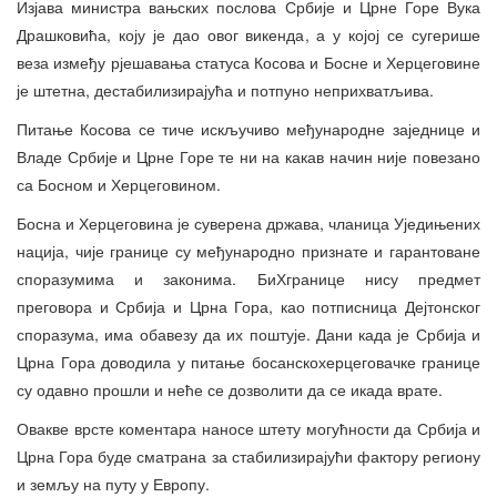
Изјава министра вањских послова Србије и Црне Горе Вука
Драшковића, коју је дао овог викенда, а у којој се сугерише
веза између рјешавања статуса Косова и Босне и Херцеговине
је штетна, дестабилизирајућа и потпуно неприхватљива.
Питање Косова се тиче искључиво међународне заједнице и
Владе Србије и Црне Горе те ни на какав начин није повезано
са Босном и Херцеговином.
Босна и Херцеговина је суверена држава, чланица Уједињених
нација, чије границе су међународно признате и гарантоване
споразумима и законима. БиХгранице нису предмет
преговора и Србија и Црна Гора, као потписница Дејтонског
споразума, има обавезу да их поштује. Дани када је Србија и
Црна Гора доводила у питање босанскохерцеговачке границе
су одавно прошли и неће се дозволити да се икада врате.
Овакве врсте коментара наносе штету могућности да Србија и
Црна Гора буде сматрана за стабилизирајући фактору региону
и земљу на путу у Европу.