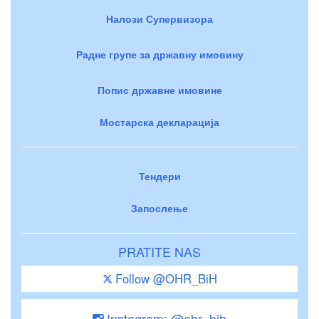
Налози Супервизора
Радне групе за државну имовину
Попис државне имовине
Мостарска декларација
Тендери
Запослење
PRATITE NAS
Follow @OHR_BiH
Instagram: @ohr_bih