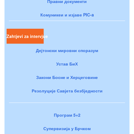
Правни документи
Комуникеи и изјаве PIC-a
Zahtjevi za intervjue
Дејтонски мировни споразум
Устав БиХ
Закони Босне и Херцеговине
Резолуције Савјета безбједности
Програм 5+2
Супервизија у Брчком