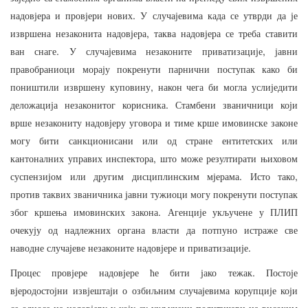
.
надовјера
и
провјери
нових
У
случајевима
када
се
утврди
да
је
,
извршена
незаконита
надовјера
таква
надовјера
се
треба
ставити
.
,
ван
снаге
У
случајевима
незаконите
приватизације
јавни
правобраниоци
морају
покренути
парнични
поступак
како
би
,
поништили
извршену
куповину
након
чега
би
могла
услиједити
.
деложација
незаконитог
корисника
Стамбени
званичници
који
врше
незакониту
надовјеру
уговора
и
тиме
крше
имовинске
законе
могу
бити
санкционисани
или
од
стране
ентитетских
или
,
кантоналних
управих
инспектора
што
може
резултирати
њиховом
.
,
суспензијом
или
другим
дисциплинским
мјерама
Исто
тако
против
таквих
званичника
јавни
тужиоци
могу
покренути
поступак
.
због
кршења
имовинских
закона
Агенције
укључене
у
ПЛИП
очекују
од
надлежних
органа
власти
да
потпуно
истраже
све
.
наводне
случајеве
незаконите
надовјере
и
приватизације
.
Процес
провјере
надовјере
ће
бити
јако
тежак
Постоје
вјеродостојни
извјештаји
о
озбиљним
случајевима
корупције
који