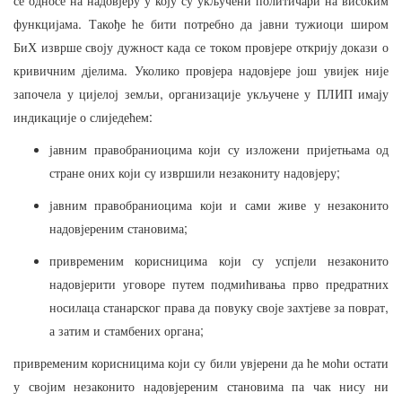
се
односе
на
надовјеру
у
коју
су
укључени
политичари
на
високим
.
функцијама
Такође
ће
бити
потребно
да
јавни
тужиоци
широм
БиХ
изврше
своју
дужност
када
се
током
провјере
открију
докази
о
.
кривичним
дјелима
Уколико
провјера
надовјере
још
увијек
није
,
започела
у
цијелој
земљи
организације
укључене
у
ПЛИП
имају
:
индикације
о
слиједећем
јавним
правобраниоцима
који
су
изложени
пријетњама
од
;
стране
оних
који
су
извршили
незакониту
надовјеру
јавним
правобраниоцима
који
и
сами
живе
у
незаконито
;
надовјереним
становима
привременим
корисницима
који
су
успјели
незаконито
надовјерити
уговоре
путем
подмићивања
прво
предратних
,
носилаца
станарског
права
да
повуку
своје
захтјеве
за
поврат
;
а
затим
и
стамбених
органа
привременим
корисницима
који
су
били
увјерени
да
ће
моћи
остати
у
својим
незаконито
надовјереним
становима
па
чак
нису
ни