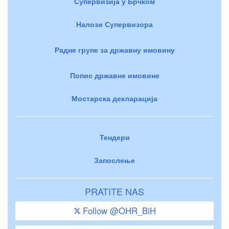
Супервизија у Брчком
Налози Супервизора
Радне групе за државну имовину
Попис државне имовине
Мостарска декларација
Тендери
Запослење
PRATITE NAS
Follow @OHR_BiH