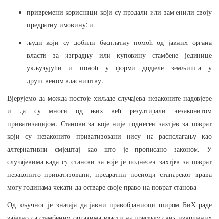
привремени
корисници
који
су
продали
или
замјенили
своју
;
предратну
имовину
и
људи
који
су
добили
бесплатну
помоћ
од
јавних
органа
власти
за
изградњу
или
куповину
стамбене
јединице
укључујући
и
помоћ
у
форми
додјеле
земљишта
у
.
друштвеном
власништву
Вјерујемо
да
можда
постоје
хиљаде
случајева
незаконите
надовјере
и
да
су
многи
од
њих
већ
резултирали
незаконитом
.
приватизацијом
Станови
за
које
није
поднесен
захтјев
за
поврат
који
су
незаконито
приватизовани
нису
на
располагању
као
.
алтернативни
смјештај
као
што
је
прописано
законом
У
случајевима
када
су
станови
за
које
је
поднесен
захтјев
за
поврат
,
незаконито
приватизовани
предратни
носиоци
станарског
права
.
могу
годинама
чекати
да
остваре
своје
право
на
поврат
станова
Од
кључног
је
значаја
да
јавни
правобраниоци
широм
БиХ
раде
заједно
са
стамбеним
органима
власти
на
прегледу
свих
извршених