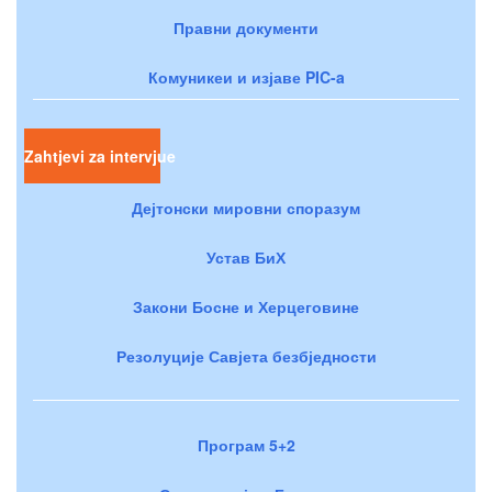
Правни документи
Комуникеи и изјаве PIC-a
Zahtjevi za intervjue
Дејтонски мировни споразум
Устав БиХ
Закони Босне и Херцеговине
Резолуције Савјета безбједности
Програм 5+2