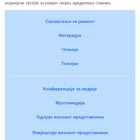
.
поднијели
захтјев
за
поврат
својих
предратних
станова
Саопштења за јавност
Интервјуи
Чланци
Говори
Конференције за медије
Мултимедија
Одлуке високог представника
Извјештаји високог представника