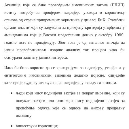
(
)
Агенције
које
се
баве
провођењем
имовинских
закона
ПЛИП
истичу
потребу
за
провјером
надовјере
уговора
о
кориштењу
.
станова
од
стране
привремених
корисника
у
цијелој
БиХ
Стамбени
органи
власти
који
су
задужени
за
примјену
критерија
утврђених
у
1999.
амандманима
које
је
Високи
представник
донио
у
октобру
.
године
исте
не
примјењују
Због
тога
је
од
виталног
значаја
да
јавни
правобранитељи
изврше
анализу
тог
процеса
како
би
.
осигурали
заштиту
јавних
интереса
,
Иако
би
било
корисно
да
се
критеријуми
за
надовјеру
утврђени
у
,
ентитетским
имовинским
законима
додатно
појасне
слиједеће
:
категорије
људи
су
искључене
из
надовјере
у
складу
са
законом
,
људи
који
нису
поднијели
захтјев
за
поврат
имовине
који
су
повукли
захтјев
или
они
који
нису
поднијели
захтјев
за
провођење
одлука
које
се
односе
на
њихову
предратну
;
имовину
;
вишеструки
корисници