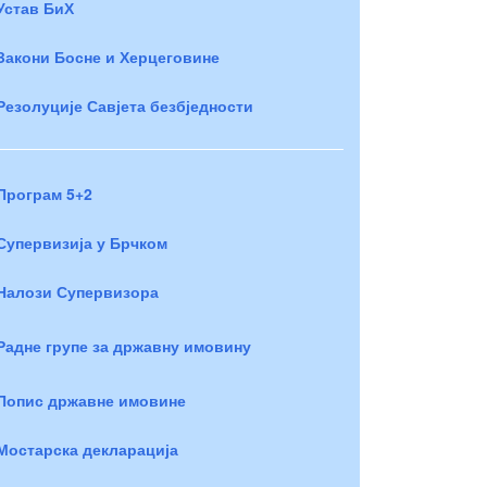
Устав БиХ
Закони Босне и Херцеговине
Резолуције Савјета безбједности
Програм 5+2
Супервизија у Брчком
Налози Супервизора
Радне групе за државну имовину
Попис државне имовине
Мостарска декларација