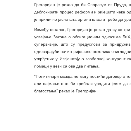
Грегоријан је рекао да би Споразум из Пруда, к
деблокирати процес реформи и ријешити неке од 
је прилично јасно шта органи власти треба да ур
Између осталог, Грегоријан је рекао да су се тр
усвајање Закона о облигационим односима БиХ
супервизије, што су предуслови за придружи
одговарајући начин ријешило неколико очигледн
утврђених у Извјештају о глобалној конкурентно
помаци у вези са ова два питања.
“Политичари можда не могу постићи договор о то
али најмање што би требали урадити јесте да 
благостања” рекао је Грегоријан.