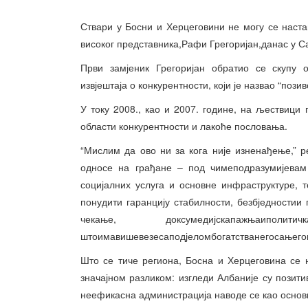
Ствари у Босни и Херцеговини не могу се наста
високог представника,Рафи Грегоријан,данас у Са
Први замјеник Грегоријан обратио се скупу 
извјештаја о конкурентности, који је назвао “пози
У току 2008., као и 2007. године, на љествици 
области конкурентности и лакоће пословања.
“Мислим да ово ни за кога није изненађење,” рек
односе на грађане – под чимеподразумијева
социјалних услуга и основне инфраструктуре, 
понудити гаранцију стабилности, безбједностии
чекање, доксумедијскапажњаиполитичка
штоимавишевезесаподјеломбогатстванегосањего
Што се тиче региона, Босна и Херцеговина се 
значајном разликом: изгледи Албаније су позити
неефикасна администрација наводе се као основ