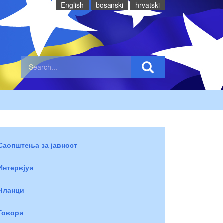
English
bosanski
hrvatski
Саопштења за јавност
Интервјуи
Чланци
Говори