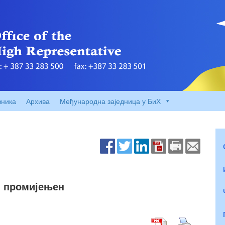
вника
Архива
Међународна заједница у БиХ
и промијењен