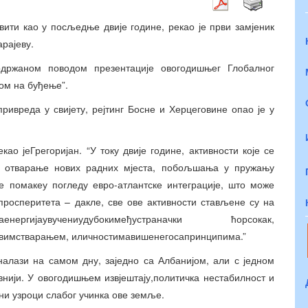
вити као у посљедње двије године, рекао је први замјеник
рајеву.
одржаном поводом презентације овогодишњег Глобалног
вом на буђење”.
привреда у свијету, рејтинг Босне и Херцеговине опао је у
ао јеГрегоријан. “У току двије године, активности које се
м отварање нових радних мјеста, побољшања у пружању
те помакеу погледу евро-атлантске интеграције, што може
 просперитета – дакле, све ове активности стављене су на
енергијаувучениудубокимеђустраначки ћорсокак,
вимстварањем, иличностимавишенегосапринципима.”
налази на самом дну, заједно са Албанијом, али с једном
внији. У овогодишњем извјештају,политичка нестабилност и
ни узроци слабог учинка ове земље.