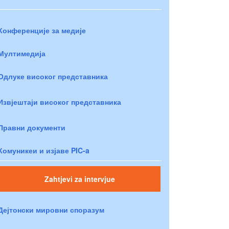
Конференције за медије
Мултимедија
Одлуке високог представника
Извјештаји високог представника
Правни документи
Комуникеи и изјаве PIC-a
Zahtjevi za intervjue
Дејтонски мировни споразум