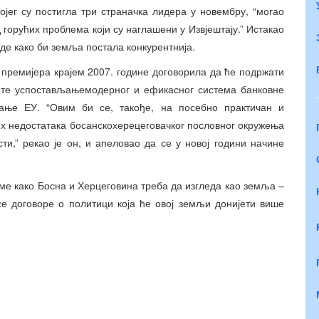
ојег су постигла три страначка лидера у новембру, “могао
горућих проблема који су наглашени у Извјештају.” Истакао
аде како би земља постала конкурентнија.
и премијера крајем 2007. године договорила да ће подржати
,те успостављањемодерног и ефикасног система банковне
вање ЕУ. “Овим би се, такође, на посебно практичан и
их недостатака босанскохерецеговачког пословног окружења
сти,” рекао је он, и апеловао да се у новој години начине
ме како Босна и Херцеговина треба да изгледа као земља –
се договоре о политици која ће овој земљи донијети више