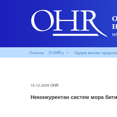
Почетна
O OHR-у
Одлуке високог предста
16.12.2008
OHR
Неконкурентан систем мора бит