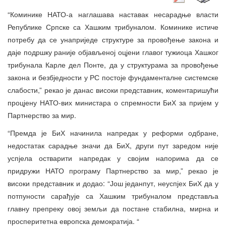
“Коминике НАТО-а наглашава наставак несарадње власти
Републике Српске са Хашким трибуналом. Коминике истиче
потребу да се унаприједе структуре за провођење закона и
даје подршку раније објављеној оцјени главог тужиоца Хашког
трибунала Карле дел Понте, да у структурама за провођење
закона и безбједности у РС постоје фундаменталне системске
слабости,” рекао је данас високи представник, коментаришући
процјену НАТО-вих министара о спремности БиХ за пријем у
Партнерство за мир.
“Премда је БиХ начинила напредак у реформи одбране,
недостатак сарадње значи да БиХ, други пут заредом није
успјела остварити напредак у својим напорима да се
придружи НАТО програму Партнерство за мир,” рекао је
високи представник и додао: “Још једанпут, неуспјех БиХ да у
потпуности сарађује са Хашким трибуналом представља
главну препреку овој земљи да постане стабилна, мирна и
просперитетна европска демократија. “