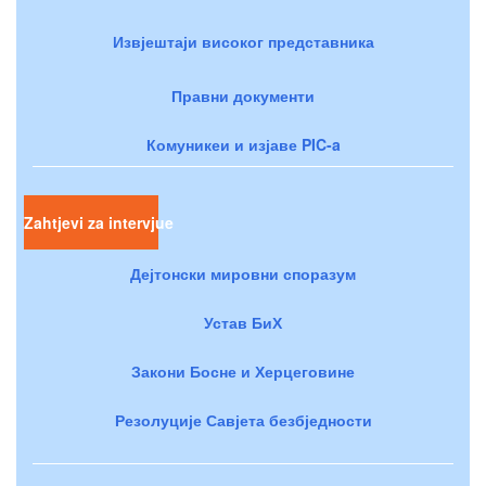
Извјештаји високог представника
Правни документи
Комуникеи и изјаве PIC-a
Zahtjevi za intervjue
Дејтонски мировни споразум
Устав БиХ
Закони Босне и Херцеговине
Резолуције Савјета безбједности