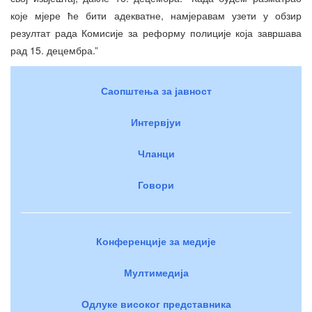
које мјере ће бити адекватне, намјеравам узети у обзир
резултат рада Комисије за реформу полиције која завршава
рад 15. децембра.”
Саопштења за јавност
Интервјуи
Чланци
Говори
Конференције за медије
Мултимедија
Одлуке високог представника