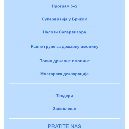
Програм 5+2
Супервизија у Брчком
Налози Супервизора
Радне групе за државну имовину
Попис државне имовине
Мостарска декларација
Тендери
Запослење
PRATITE NAS