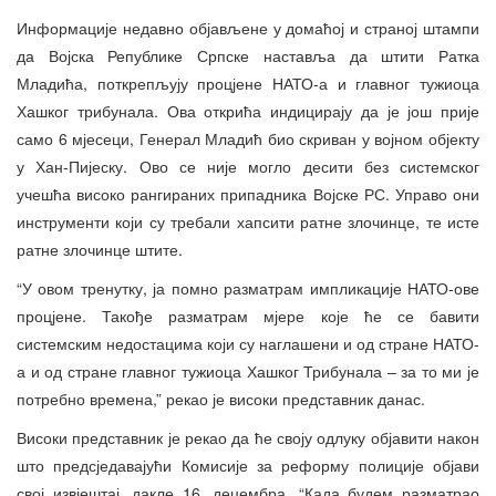
Информације недавно објављене у домаћој и страној штампи
да Војска Републике Српске наставља да штити Ратка
Младића, поткрепљују процјене НАТО-а и главног тужиоца
Хашког трибунала. Ова открића индицирају да је још прије
само 6 мјесеци, Генерал Младић био скриван у војном објекту
у Хан-Пијеску. Ово се није могло десити без системског
учешћа високо рангираних припадника Војске РС. Управо они
инструменти који су требали хапсити ратне злочинце, те исте
ратне злочинце штите.
“У овом тренутку, ја помно разматрам импликације НАТО-ове
процјене. Такође разматрам мјере које ће се бавити
системским недостацима који су наглашени и од стране НАТО-
а и од стране главног тужиоца Хашког Трибунала – за то ми је
потребно времена,” рекао је високи представник данас.
Високи представник је рекао да ће своју одлуку објавити након
што предсједавајући Комисије за реформу полиције објави
свој извјештај, дакле 16. децембра. “Када будем разматрао