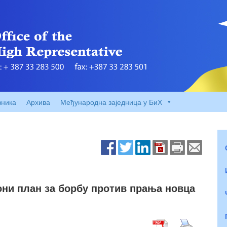
вника
Архива
Међународна заједница у БиХ
они план за борбу против прања новца