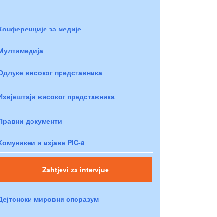
Конференције за медије
Мултимедија
Одлуке високог представника
Извјештаји високог представника
Правни документи
Комуникеи и изјаве PIC-a
Zahtjevi za intervjue
Дејтонски мировни споразум