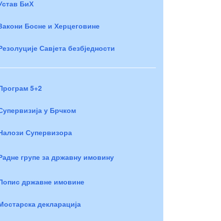
Устав БиХ
Закони Босне и Херцеговине
Резолуције Савјета безбједности
Програм 5+2
Супервизија у Брчком
Налози Супервизора
Радне групе за државну имовину
Попис државне имовине
Мостарска декларација