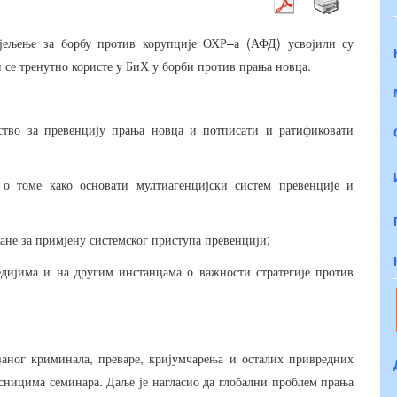
–
(
)
јељење
за
борбу
против
корупције
ОХР
а
АФД
усвојили
су
.
и
се
тренутно
користе
у
БиХ
у
борби
против
прања
новца
ство
за
превенцију
прања
новца
и
потписати
и
ратификовати
о
томе
како
основати
мултиагенцијски
систем
превенције
и
;
ане
за
примјену
системског
приступа
превенцији
едијима
и
на
другим
инстанцама
о
важности
стратегије
против
,
,
ваног
криминала
преваре
кријумчарења
и
осталих
привредних
.
есницима
семинара
Даље
је
нагласио
да
глобални
проблем
прања