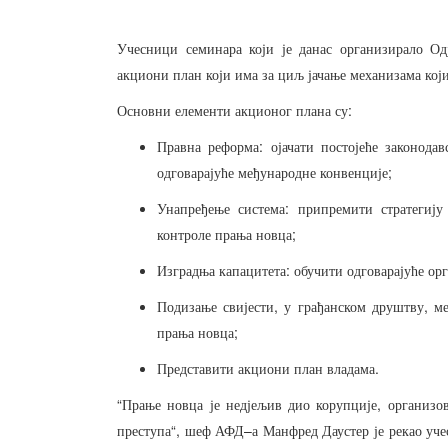
Учесници
семинара
који
је
данас
организирало
Од
акциони
план
који
има
за
циљ
јачање
механизама
кој
:
Основни
елементи
акционог
плана
су
:
Правна
реформа
ојачати
постојеће
законодав
;
одговарајуће
међународне
конвенције
:
Унапређење
система
припремити
стратегију
;
контроле
прања
новца
:
Изградња
капацитета
обучити
одговарајуће
орг
,
,
Подизање
свијести
у
грађанском
друштву
м
;
прања
новца
.
Представити
акциони
план
владама
“
,
Прање
новца
је
недјељив
дио
корупције
организо
“,
–
преступа
шеф
АФД
а
Манфред
Даустер
је
рекао
уч