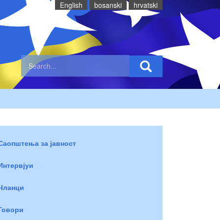
English
bosanski
hrvatski
Саопштења за јавност
Интервјуи
Чланци
Говори