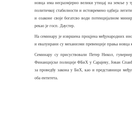
новца
има
несразмјерно
велики
утицај
на
земље
у
т
политичкој
стабилности
и
истовремено
одбија
легит
и
озаконе
своје
богатсво
води
потенцијалном
минир
.
.
рекао
је
госп
Даустер
На
семинару
је
извршена
процјена
међународних
инс
и
евалуирани
су
механизми
превенције
прања
новца
,
Семинару
су
присуствовали
Петер
Никол
гуверне
,
Финанцијске
полиције
ФБиХ
у
Сарајеву
Јован
Спаи
,
за
проведбу
закона
у
БиХ
као
и
представници
међу
.
оба
ентитета