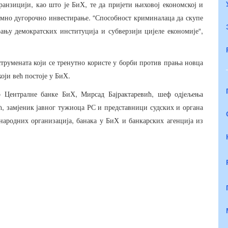
,
,
ранзицији
као
што
је
БиХ
те
да
пријети
њиховој
економској
и
. “
имно
дугорочно
инвестирање
Способност
криминалаца
да
скупе
“,
ању
демократских
институција
и
субверзији
цијеле
економије
трумената
који
се
тренутно
користе
у
борби
против
прања
новца
.
који
већ
постоје
у
БиХ
,
,
р
Централне
банке
БиХ
Мирсад
Бајрактаревић
шеф
одјељења
,
ћ
замјеник
јавног
тужиоца
РС
и
представници
судских
и
органа
,
народних
организација
банака
у
БиХ
и
банкарских
агенција
из