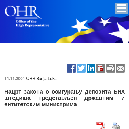
14.11.2001
OHR Banja Luka
Нацрт закона о осигурању депозита БиХ
штедиша представљен државним и
ентитетским министрима