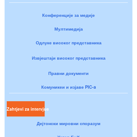
Конференције за медије
Мултимедија
Одлуке високог представника
Извјештаји високог представника
Правни документи
Комуникеи и изјаве PIC-a
Zahtjevi za intervjue
Дејтонски мировни споразум
Устав БиХ