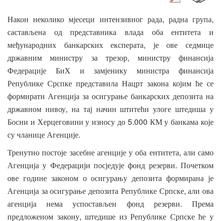
,
,
Након
неколико
мјесеци
интензивног
рада
радна
група
састављена
од
представника
влада
оба
ентитета
и
,
међународних
банкарских
експерата
је
ове
седмице
,
државним
министру
за
трезор
министру
финансија
Федерације
БиХ
и
замјенику
министра
финансија
Републике
Срспке
представила
Нацрт
закона
којим
ће
се
формирати
Агенција
за
осигурање
банкарских
депозита
на
,
државном
нивоу
на
тај
начин
штитећи
улоге
штедиша
у
5.000
Босни
и
Херцеговини
у
износу
до
КМ
у
банкама
које
.
су
чланице
Агенције
,
Тренутно
постоје
засебне
агенције
у
оба
ентитета
али
само
.
Агенција
у
Федерацији
посједује
фонд
резерви
Почетком
ове
године
законом
о
осигурању
депозита
формирана
је
,
Агенција
за
осигурање
депозита
Републике
Српске
али
ова
.
агенција
нема
успостављен
фонд
резерви
Према
,
предложеном
закону
штедише
из
Републике
Српске
ће
у