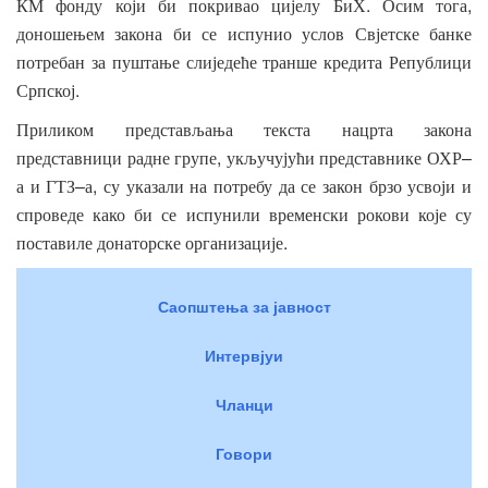
.
,
КМ
фонду
који
би
покривао
цијелу
БиХ
Осим
тога
доношењем
закона
би
се
испунио
услов
Свјетске
банке
потребан
за
пуштање
слиједеће
транше
кредита
Републици
.
Српској
Приликом
представљања
текста
нацрта
закона
,
–
представници
радне
групе
укључујући
представнике
ОХР
–
,
а
и
ГТЗ
а
су
указали
на
потребу
да
се
закон
брзо
усвоји
и
спроведе
како
би
се
испунили
временски
рокови
које
су
.
поставиле
донаторске
организације
Саопштења за јавност
Интервјуи
Чланци
Говори