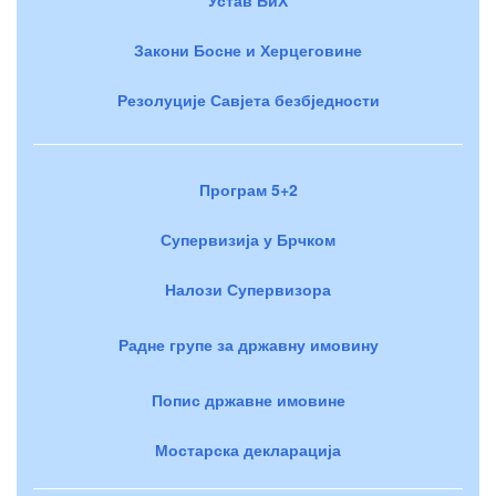
Закони Босне и Херцеговине
Резолуције Савјета безбједности
Програм 5+2
Супервизија у Брчком
Налози Супервизора
Радне групе за државну имовину
Попис државне имовине
Мостарска декларација