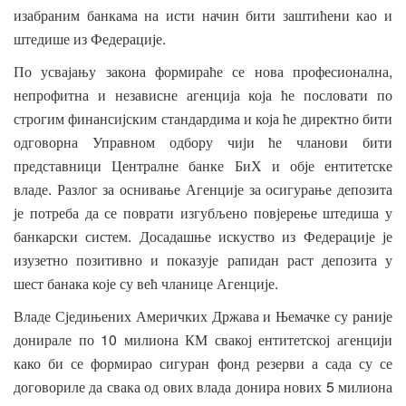
изабраним
банкама
на
исти
начин
бити
заштићени
као
и
.
штедише
из
Федерације
,
По
усвајању
закона
формираће
се
нова
професионална
непрофитна
и
независне
агенција
која
ће
пословати
по
строгим
финансијским
стандардима
и
која
ће
директно
бити
одговорна
Управном
одбору
чији
ће
чланови
бити
представници
Централне
банке
БиХ
и
обје
ентитетске
.
владе
Разлог
за
оснивање
Агенције
за
осигурање
депозита
је
потреба
да
се
поврати
изгубљено
повјерење
штедиша
у
.
банкарски
систем
Досадашње
искуство
из
Федерације
је
изузетно
позитивно
и
показује
рапидан
раст
депозита
у
.
шест
банака
које
су
већ
чланице
Агенције
Владе
Сједињених
Америчких
Држава
и
Њемачке
су
раније
10
донирале
по
милиона
КМ
свакој
ентитетској
агенцији
како
би
се
формирао
сигуран
фонд
резерви
а
сада
су
се
5
договориле
да
свака
од
ових
влада
донира
нових
милиона