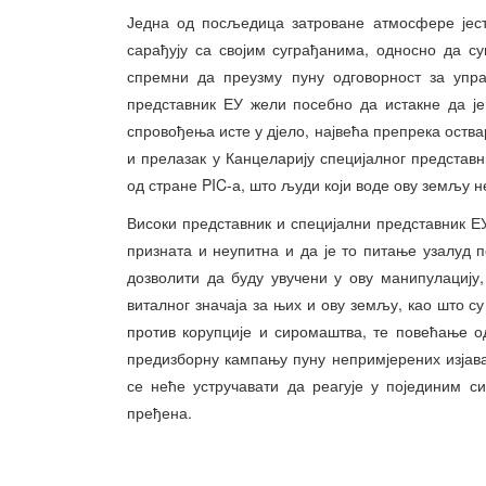
Једна од посљедица затроване атмосфере јест
сарађују са својим суграђанима, односно да су
спремни да преузму пуну одговорност за упр
представник ЕУ жели посебно да истакне да је 
спровођења исте у дјело, највећа препрека оств
и прелазак у Канцеларију специјалног представ
од стране PIC-а, што људи који воде ову земљу 
Високи представник и специјални представник 
призната и неупитна и да је то питање узалуд 
дозволити да буду увучени у ову манипулацију,
виталног значаја за њих и ову земљу, као што с
против корупције и сиромаштва, те повећање 
предизборну кампању пуну непримјерених изјава
се неће устручавати да реагује у појединим с
пређена.