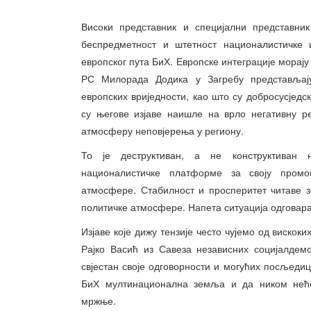
Високи представник и специјални представни
беспредметност и штетност националистичке 
европског пута БиХ. Европске интеграције морај
РС Милорада Додика у Загребу представљају
европских вриједности, као што су добросусједс
су његове изјаве наишле на врло негативну ре
атмосферу неповјерења у региону.
То је деструктиван, а не конструктиван
националистичке платформе за своју промоц
атмосфере. Стабилност и просперитет читаве з
политичке атмосфере. Напета ситуација одговара
Изјаве које дижу тензије често чујемо од виско
Рајко Васић из Савеза независних социјалдемо
свјестан своје одговорности и могућих посљедица
БиХ мултинационална земља и да ником неће
мржње.