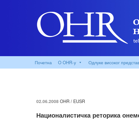
Почетна
O OHR-у
Одлуке високог предста
02.06.2008
OHR / EUSR
Националистичка реторика онем