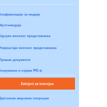
Конференције за медије
Мултимедија
Одлуке високог представника
Извјештаји високог представника
Правни документи
Комуникеи и изјаве PIC-a
Zahtjevi za intervjue
Дејтонски мировни споразум