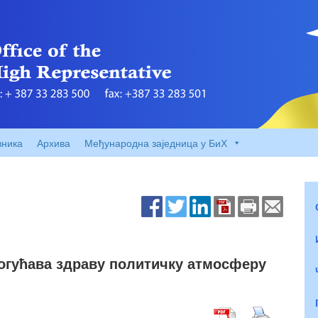
вника
Архива
Међународна заједница у БиХ
огућава здраву политичку атмосферу