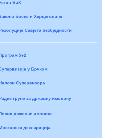
Устав БиХ
Закони Босне и Херцеговине
Резолуције Савјета безбједности
Програм 5+2
Супервизија у Брчком
Налози Супервизора
Радне групе за државну имовину
Попис државне имовине
Мостарска декларација