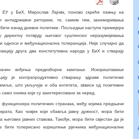
к ЕУ у БиХ, Мирослав Лајчaк, поново скреће пажњу на
и антидржавне реторике, те, самим тим, занемаривања
у бити изнад дневне политике. Посљедњи наступи премијера
 директну потврду његовог суштинског неразумијевања
ки односи и међунационална толеранција. Није случајно да
акцију друга два конститутивна народа у БиХ и стварају
 начин вођења предизборне кампање. Искориштавање
ију је контрапродуктивно стварању здраве политичке
емље, што укључује и оба ентитета, зaвиси од позитивне
 само онима који су заинтересовани за неред.
ких функционера политичких странака, међу којима предњачи
крата. Као човјек који обавља јавну дужност, мора бити
 његових јавних ставова. Такође, мора бити свјестан да је
 бити толерисано кориштење рјечника међунационалне