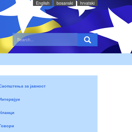
English
bosanski
hrvatski
Саопштења за јавност
Интервјуи
Чланци
Говори