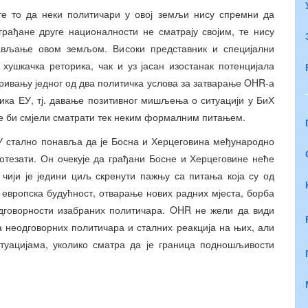
е то да неки политичари у овој земљи нису спремни да
грађане друге националности не сматрају својим, те нису
ављање овом земљом. Високи представник и специјални
хушкачка реторика, чак и уз јасан изостанак потенцијала
аривању једног од два политичка услова за затварање OHR-а
ника ЕУ, тј. давање позитивног мишљења о ситуацији у БиХ
не би смјели сматрати тек неким формалним питањем.
ЕУ стално понавља да је Босна и Херцеговина међународно
потезати. Он очекује да грађани Босне и Херцеговине неће
 чији је једини циљ скренути пажњу са питања која су од
у европска будућност, отварање нових радних мјеста, борба
одговорности изабраних политичара. OHR не жели да види
 неодговорних политичара и сталних реакција на њих, али
итуацијама, уколико сматра да је граница подношљивости