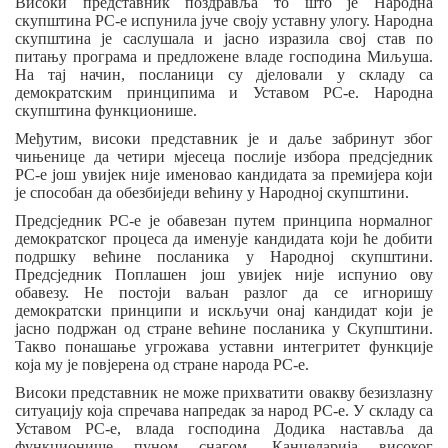
Високи
п
редставник поздравља то што је Народна
скупштина РС-е испунила јуче своју уставну улогу. Народна
скупштина је саслушала и јасно изразила свој став по
питању програма и предложене владе г
осподина
Миљуша.
На тај начин, посланици су дјеловали у складу са
демократским принципима и Уставом РС-е. Народна
скупштина функционише.
Ме
ђ
утим,
в
исоки
п
редставник је и даље забринут
због
чињениц
е да
четири мјесеца послије избора
п
редсједник
РС-е још увијек није именовао кандидата за премијера који
је способан да обезб
и
једи већину у Народној скупштини.
Предсједник РС-е је обавезан путем принципа нормалног
демократског процеса да именује кандидата који ће добити
подршку већине посланика у Народној скупштини.
Предсједник Поплашен још увијек није испунио ову
обавезу. Не постоји ваљан разлог да се игноришу
демократски принципи и искључи онај кандидат који је
јасно подржан од стране већине посланика у Скупштини.
Такво понашање угрожава уставни интегритет функције
која му је повјерена од стране народа РС-е.
Високи
п
редставник не може прихватити овакву безизлазну
ситуацију која спречава напредак за народ РС-е. У складу са
Уставом РС-е,
в
лада г
осподина
Додика наставља да
функционише пуном снагом. Канцеларија
в
исоког