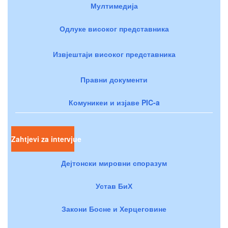
Мултимедија
Одлуке високог представника
Извјештаји високог представника
Правни документи
Комуникеи и изјаве PIC-a
Zahtjevi za intervjue
Дејтонски мировни споразум
Устав БиХ
Закони Босне и Херцеговине