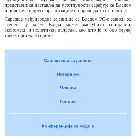
п
редставника наставља да у потпуности сара
ђ
ује са Владом
и подстиче и друге организације и народе да то исто чине.
Сарадња ме
ђ
ународне заједнице са Владом РС-е зависи од
степена у којем Влада може омогућити социјални,
економски и политички напредак као што је то био случај
током протекле године.
Саопштења за јавност
Интервјуи
Чланци
Говори
Конференције за медије