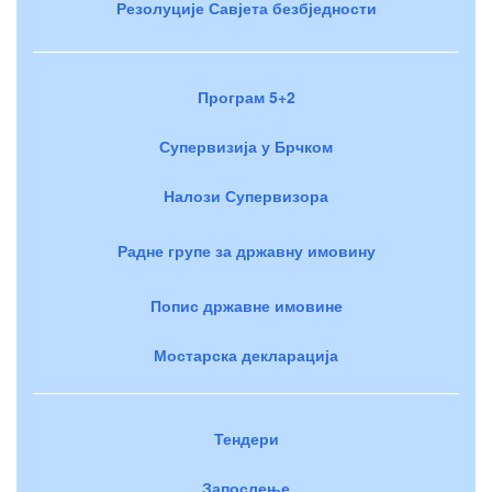
Резолуције Савјета безбједности
Програм 5+2
Супервизија у Брчком
Налози Супервизора
Радне групе за државну имовину
Попис државне имовине
Мостарска декларација
Тендери
Запослење