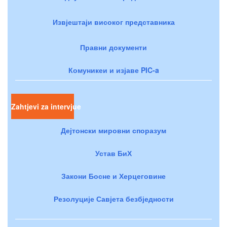
Извјештаји високог представника
Правни документи
Комуникеи и изјаве PIC-a
Zahtjevi za intervjue
Дејтонски мировни споразум
Устав БиХ
Закони Босне и Херцеговине
Резолуције Савјета безбједности