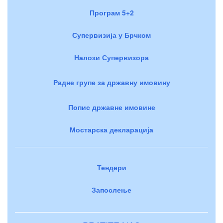
Програм 5+2
Супервизија у Брчком
Налози Супервизора
Радне групе за државну имовину
Попис државне имовине
Мостарска декларација
Тендери
Запослење