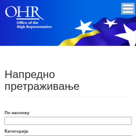
Напредно
претраживање
По наслову
Kатегорије