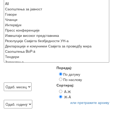
Поредај:
По датуму
По наслову
Сортирај:
A-Ж
Ж-A
или претражите архиву