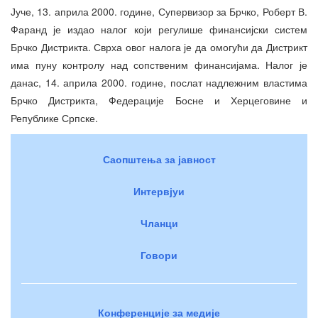
Јуче, 13. априла 2000. године, Супервизор за Брчко, Роберт В.
Фаранд је издао налог који регулише финансијски систем
Брчко Дистрикта. Сврха овог налога је да омогући да Дистрикт
има пуну контролу над сопственим финансијама. Налог је
данас, 14. априла 2000. године, послат надлежним властима
Брчко Дистрикта, Федерације Босне и Херцеговине и
Републике Српске.
Саопштења за јавност
Интервјуи
Чланци
Говори
Конференције за медије