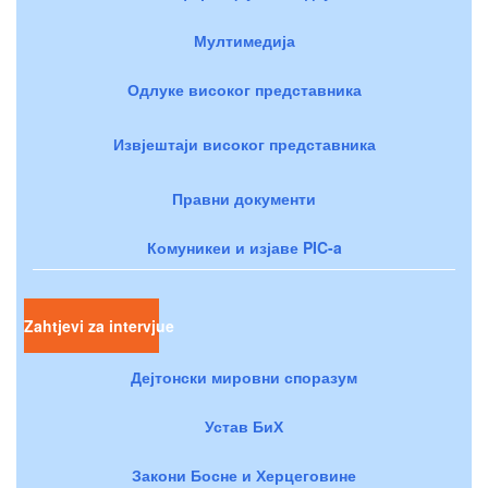
Мултимедија
Одлуке високог представника
Извјештаји високог представника
Правни документи
Комуникеи и изјаве PIC-a
Zahtjevi za intervjue
Дејтонски мировни споразум
Устав БиХ
Закони Босне и Херцеговине