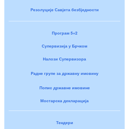
Резолуције Савјета безбједности
Програм 5+2
Супервизија у Брчком
Налози Супервизора
Радне групе за државну имовину
Попис државне имовине
Мостарска декларација
Тендери