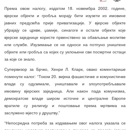
Према овом налогу, издатом 18. новембра 2002. године,
вјерски објекти и гробља морају бити изузети из имовине
јавних предузећа прије приватизације. У вјерске објекте
убрајају се цркве, џамије, синагоге и остали објекти које
вјерске заједнице користе првенствено за обављање молитве
или службе. Изузимање се не односи на потпуно уништене
објекте или гробља са којих су уклоњени сви посмртни остаци
за које се знало.
Супервизор за Брчко, Хенри Л. Кларк, овако коментарише
поменути налог: “Током 20. вијека фашистичке и комунистичке
владе су одузимале, уништавале и злоупотребљавале
имовину вјерских заједница. Али након пада комунизма,
демократске владе широм источне и централне Европе
вратиле су религију и поштовање према мртвима на
заслужено мјесто у друштву.”
“Непосредна потреба за издавањем овог налога указала се
приликом недавног расписивања тендера за продају јавног