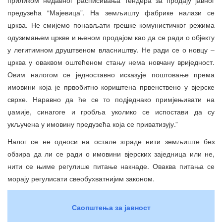
предузећа “Мајевица”. На земљишту фабрике налази се
црква. Не смијемо понављати грешке комунистичког режима
одузимањем цркве и њеном продајом као да се ради о објекту
у легитимном друштвеном власништву. Не ради се о новцу –
црква у оваквом оштећеном стању нема новчану вриједност.
Овим налогом се једноставно исказује поштовање према
имовини која је првобитно кориштена првенствено у вјерске
сврхе. Наравно да ће се то подједнако примјењивати на
џамије, синагоге и гробља уколико се испостави да су
укључена у имовину предузећа која се приватизују.”
Налог се не односи на остале зграде нити земљиште без
обзира да ли се ради о имовини вјерских заједница или не,
нити се њиме регулише питање накнаде. Оваква питања се
морају регулисати свеобухватнијим законом.
Саопштења за јавност