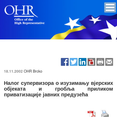
18.11.2002
OHR Brcko
Налог супервизора о изузимању вјерских
објеката и гробља приликом
приватизације јавних предузећа