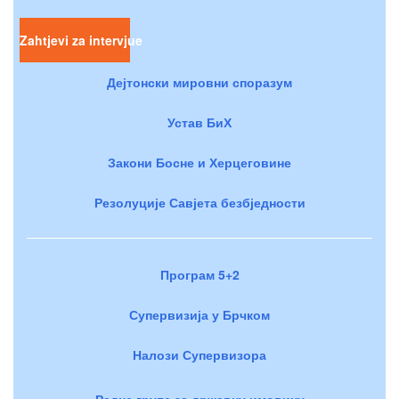
Zahtjevi za intervjue
Дејтонски мировни споразум
Устав БиХ
Закони Босне и Херцеговине
Резолуције Савјета безбједности
Програм 5+2
Супервизија у Брчком
Налози Супервизора
Радне групе за државну имовину