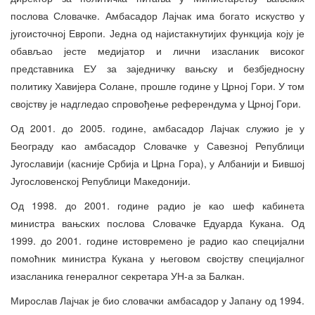
послова Словачке. Амбасадор Лајчак има богато искуство у
југоисточној Европи. Једна од најистакнутијих функција коју је
обављао јесте медијатор и лични изасланик високог
представника ЕУ за заједничку вањску и безбједносну
политику Хавијера Солане, прошле године у Црној Гори. У том
својству је надгледао спровођење референдума у Црној Гори.
Од 2001. до 2005. године, амбасадор Лајчак служио је у
Београду као амбасадор Словачке у Савезној Републици
Југославији (касније Србија и Црна Гора), у Албанији и Бившој
Југословенској Републици Македонији.
Од 1998. до 2001. године радио је као шеф кабинета
министра вањских послова Словачке Едуарда Кукана. Од
1999. до 2001. године истовремено је радио као специјални
помоћник министра Кукана у његовом својству специјалног
изасланика генералног секретара УН-а за Балкан.
Мирослав Лајчак је био словачки амбасадор у Јапану од 1994.