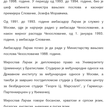
до 1998. године. У периоду од 1993. до 1994. године, био је
шеф кабинета министра вањских послова и каснијег
премијера Словачке, Јозефа Моравчика.
Од 1991. до 1993. године амбасадор Лајчак је служио у
Москви, гдје је најприје радио у амбасади Чехословачке, а
након мирног распада Чехословачке, од 1. јануара 1993.
године, у амбасади Словачке.
Амбасадор Лајчак почео је да ради у Министарству вањских
послова Чехословачке 1988. године.
Мирослав Лајчак је дипломирао право на Универзитету
Цоммениус у Братислави. Студирао је међународне односе на
Државном институту за међународне односе у Москви, а
такође је завршио постдипломске студије у Европском центру
за безбједносне студије “Георге Ц. Марсхалл”, у Гармисцх-
Партенкирцхен-у у Њемачкој.
Мирослав Лајчак говори босански, хрватски и српски језик,
бугарски, енглески, њемачки и руски језик.