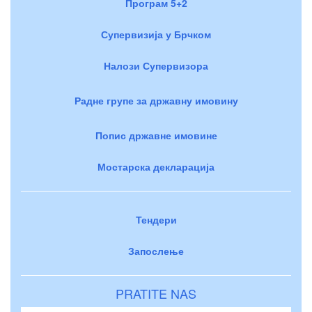
Програм 5+2
Супервизија у Брчком
Налози Супервизора
Радне групе за државну имовину
Попис државне имовине
Мостарска декларација
Тендери
Запослење
PRATITE NAS