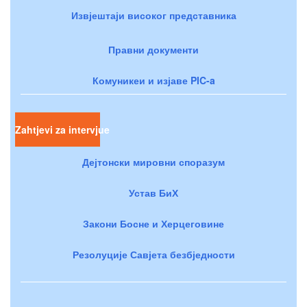
Извјештаји високог представника
Правни документи
Комуникеи и изјаве PIC-a
Zahtjevi za intervjue
Дејтонски мировни споразум
Устав БиХ
Закони Босне и Херцеговине
Резолуције Савјета безбједности