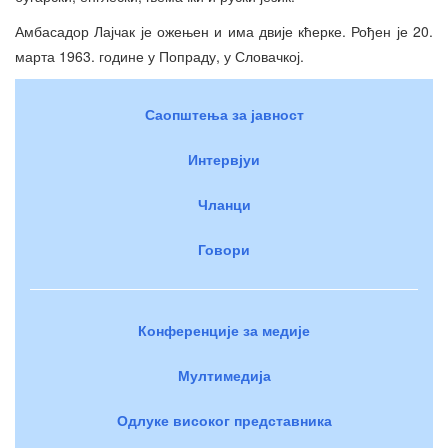
Амбасадор Лајчак је ожењен и има двије кћерке. Рођен је 20.
марта 1963. године у Попраду, у Словачкој.
Саопштења за јавност
Интервјуи
Чланци
Говори
Конференције за медије
Мултимедија
Одлуке високог представника