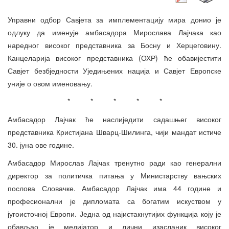
Управни одбор Савјета за имплементацију мира донио је
одлуку да именује амбасадора Мирослава Лајчака као
наредног високог представника за Босну и Херцеговину.
Канцеларија високог представника (ОХР) ће обавијестити
Савјет безбједности Уједињених нација и Савјет Европске
уније о овом именовању.
* * * * *
Амбасадор Лајчак ће наслиједити садашњег високог
представника Кристијана Шварц-Шилинга, чији мандат истиче
30. јуна ове године.
Амбасадор Мирослав Лајчак тренутно ради као генерални
директор за политичка питања у Министарству вањских
послова Словачке. Амбасадор Лајчак има 44 године и
професионални је дипломата са богатим искуством у
југоисточној Европи. Једна од најистакнутијих функција коју је
обављао је медијатор и лични изасланик високог