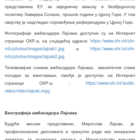
представника ЕУ за заједничку вањску и безбједносну
политику Хавијера Солане, прошле године у Црној Гори. У том
својству је надгледао спровођење референдума у Црној Гори.
Фотографије амбасадора Лајчака доступне су на Интернет
страници ОХР-а, на сљједећој адреси:
https://www.ohr.int/ohr-
info/photos/images/lajcak1.jpg
и
https://www.ohr.int/ohr-
info/photos/images/lajcak2.jpg
.
Телевизијски снимак амбасадора Лајчака, квалитетом слике
погодан за емитовање, такође је доступан на Интернет
страници ОХР-а: :
https://www.ohr.int/audio-
video/video/lajcak.mpg
.
Биографија амбасадора Лајчака
Будући високи представник, Мирослав Лајчак, је
професионални дипломата и тренутно ради као генерални
директор за политичка питања у Министарству вањских