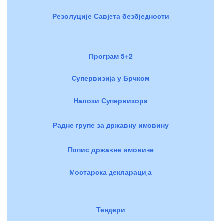
Резолуције Савјета безбједности
Програм 5+2
Супервизија у Брчком
Налози Супервизора
Радне групе за државну имовину
Попис државне имовине
Мостарска декларација
Тендери