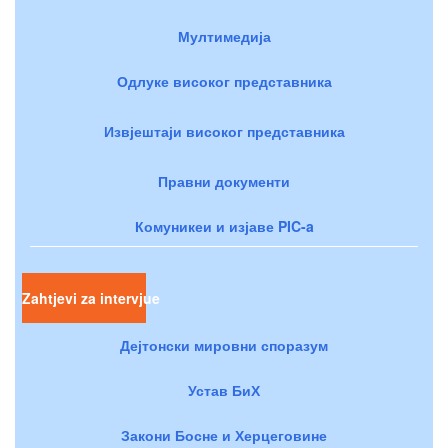
Мултимедија
Одлуке високог представника
Извјештаји високог представника
Правни документи
Комуникеи и изјаве PIC-a
Zahtjevi za intervjue
Дејтонски мировни споразум
Устав БиХ
Закони Босне и Херцеговине