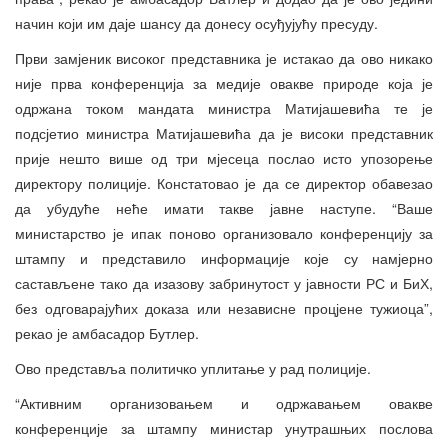
начин који им даје шансу да донесу осуђујућу пресуду.
Први замјеник високог представника је истакао да ово никако
није прва конференција за медије овакве природе која је
одржана током мандата министра Матијашевића те је
подсјетио министра Матијашевића да је високи представник
прије нешто више од три мјесеца послао исто упозорење
директору полиције. Констатовао је да се директор обавезао
да убудуће неће имати такве јавне наступе. “Ваше
министарство је ипак поново организовало конференцију за
штампу и представило информације које су намјерно
састављене тако да изазову забринутост у јавности РС и БиХ,
без одговарајућих доказа или независне процјене тужиоца”,
рекао је амбасадор Бутлер.
Ово представља политичко уплитање у рад полиције.
“Активним организовањем и одржавањем овакве
конференције за штампу министар унутрашњих послова