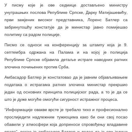
У писму које је ове седмице достављено министру
унутрашњих послова Републике Српске, Дарку Матијашевићу,
први замјеник високог представника, Лоренс Батлер са
забринутошћу констатује да је министар јавно помијешао
политику са радом полиције.
Писмо се односи на конференцију за штампу која је 9.
септембра одржана на Палама и на којој је полиција
Републике Српске објавила детаље истраге наводних ратних
злочина почињених против Срба.
Амбасадор Батлер је констатовао да је јавним објављивањем
података о истрагама ратних злочина министар прекршио
један од основних принципа полицијског рада, а то је да се
што је дуже могуће омогући сигурност истражног процеса.
“Информације овакве врсте је требало тихо и професионално
прослиједити надлежним тужиоцима како би они свој посао
обавили у атмосфери која доприноси спровођењу владавине
права”, рекао је амбасадор Батлер и додао да је ово једини