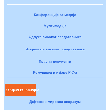
Конференције за медије
Мултимедија
Одлуке високог представника
Извјештаји високог представника
Правни документи
Комуникеи и изјаве PIC-a
Zahtjevi za intervjue
Дејтонски мировни споразум