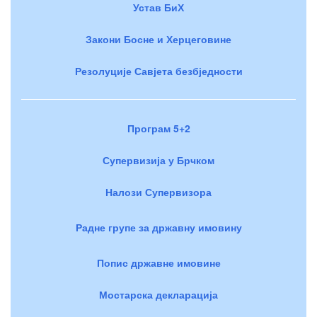
Устав БиХ
Закони Босне и Херцеговине
Резолуције Савјета безбједности
Програм 5+2
Супервизија у Брчком
Налози Супервизора
Радне групе за државну имовину
Попис државне имовине
Мостарска декларација