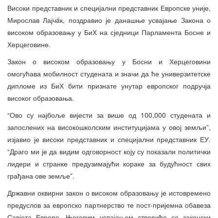
Високи представник и специјални представник Европске уније,
Мирослав Лајчáк, поздравио је данашње усвајање Закона о
високом образовању у БиХ на сједници Парламента Босне и
Херцеговине.
Закон о високом образовању у Босни и Херцеговини
омогућава мобилност студената и значи да ће универзитетске
дипломе из БиХ бити признате унутар европског подручја
високог образовања.
“Ово су најбоље вијести за више од 100,000 студената и
запослених на високошколским институцијама у овој земљи”,
изјавио је високи представник и специјални представник ЕУ.
“Драго ми је да видим одговорност коју су показали политички
лидери и странке предузимајући кораке за будућност свих
грађана ове земље”.
Државни оквирни закон о високом образовању је истовремено
предуслов за европско партнерство те пост-пријемна обавеза
Савјета Европе. Његовим усвајањем створиће се законски