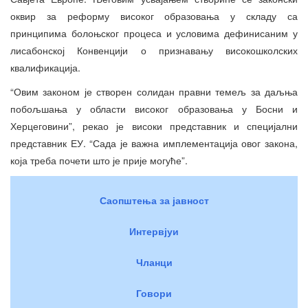
оквир за реформу високог образовања у складу са
принципима болоњског процеса и условима дефинисаним у
лисабонској Конвенцији о признавању високошколских
квалификација.
“Овим законом је створен солидан правни темељ за даљња
побољшања у области високог образовања у Босни и
Херцеговини”, рекао је високи представник и специјални
представник ЕУ. “Сада је важна имплементација овог закона,
која треба почети што је прије могуће”.
Саопштења за јавност
Интервјуи
Чланци
Говори