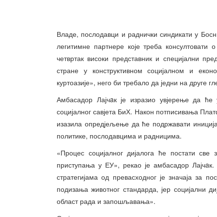
Владе, послодавци и раднички синдикати у Босн
легитимне партнере које треба консултовати о
четвртак високи представник и специјални пре
стране у конструктивном социјалном и еконо
куртоазије», него би требало да једни на друге г
Амбасадор Лајчaк је изразио увјерење да ће
социјалног савјета БиХ. Након потписивања Плат
изазила опредјељење да ће подржавати иниција
политике, послодавцима и радницима.
«Процес социјалног дијалога ће постати све 
приступања у ЕУ», рекао је амбасадор Лајчaк
стратегијама од превасходног је значаја за п
подизања животног стандарда, јер социјални д
област рада и запошљавања».