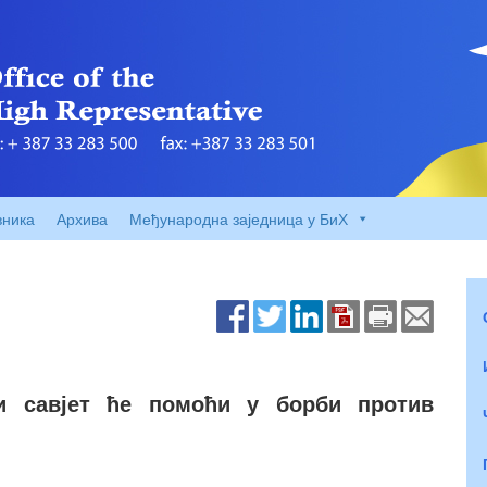
вника
Архива
Међународна заједница у БиХ
ни савјет ће помоћи у борби против