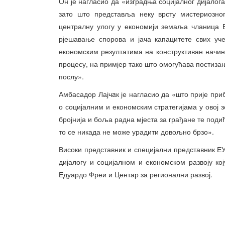
Он је нагласио да «изградња социјалног дијалога
зато што представља неку врсту мистериозног
централну улогу у економији земаља чланица 
рјешавање спорова и јача капацитете свих уч
економским резултатима на конструктиван начин
процесу, на примјер тако што омогућава постизањ
послу».
Амбасадор Лајчaк је нагласио да «што прије при
о социјалним и економским стратегијама у овој 
бројнија и боља радна мјеста за грађане те поди
то се никада не може урадити довољно брзо».
Високи представник и специјални представник ЕУ
дијалогу и социјалном и економском развоју к
Едуардо Фреи и Центар за регионални развој.