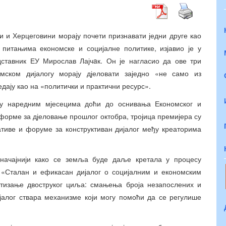
и и Херцеговини морају почети признавати једни друге као
 питањима економске и социјалне политике, изјавио је у
дставник ЕУ Мирослав Лајчaк. Он је нагласио да ове три
мском дијалогу морају дјеловати заједно «не само из
ледају као на «политички и практични ресурс».
 у наредним мјесецима доћи до оснивања Економског и
форме за дјеловање прошлог октобра, тројица премијера су
тиве и форуме за конструктиван дијалог међу креаторима
значајнији како се земља буде даље кретала у процесу
. «Сталан и ефикасан дијалог о социјалним и економским
остизање двоструког циља: смањења броја незапослених и
ијалог ствара механизме који могу помоћи да се регулише