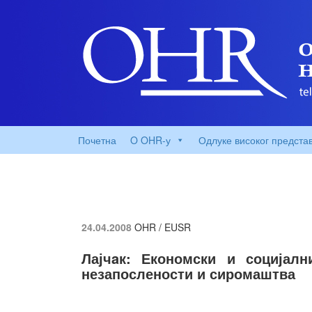
Почетна
O OHR-у
Одлуке високог предста
24.04.2008
OHR / EUSR
Лајчaк: Економски и социјал
незапослености и сиромаштва