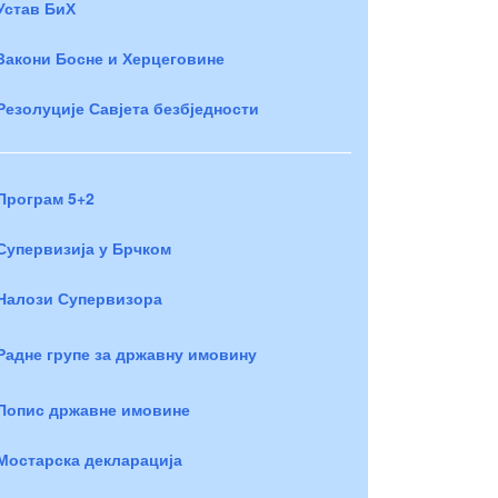
Устав БиХ
Закони Босне и Херцеговине
Резолуције Савјета безбједности
Програм 5+2
Супервизија у Брчком
Налози Супервизора
Радне групе за државну имовину
Попис државне имовине
Мостарска декларација