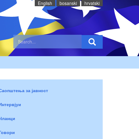
English
bosanski
hrvatski
Саопштења за јавност
Интервјуи
Чланци
Говори