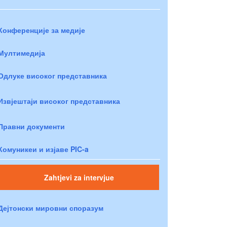
Конференције за медије
Мултимедија
Одлуке високог представника
Извјештаји високог представника
Правни документи
Комуникеи и изјаве PIC-a
Zahtjevi za intervjue
Дејтонски мировни споразум