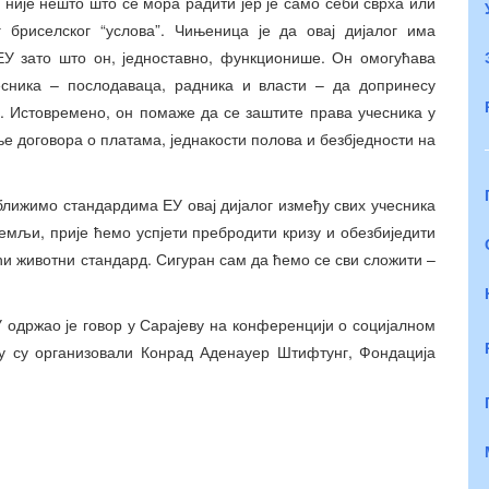
 није нешто што се мора радити јер је само себи сврха или
 бриселског “услова”. Чињеница је да овај дијалог има
ЕУ зато што он, једноставно, функционише. Он омогућава
есника – послодаваца, радника и власти – да допринесу
. Истовремено, он помаже да се заштите права учесника у
е договора о платама, једнакости полова и безбједности на
ближимо стандардима ЕУ овај дијалог између свих учесника
земљи, прије ћемо успјети пребродити кризу и обезбиједити
ћи животни стандард. Сигуран сам да ћемо се сви сложити –
 одржао је говор у Сарајеву на конференцији о социјалном
оју су организовали Конрад Аденауер Штифтунг, Фондација