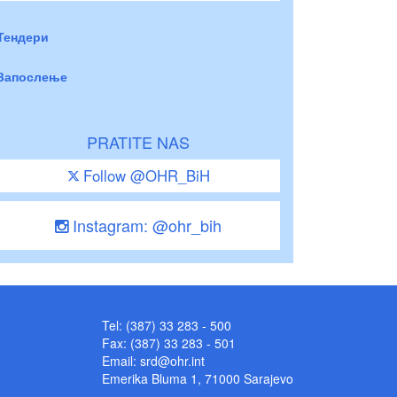
Тендери
Запослење
PRATITE NAS
Follow @OHR_BiH
Instagram: @ohr_bih
Tel: (387) 33 283 - 500
Fax: (387) 33 283 - 501
Email:
srd@ohr.int
Emerika Bluma 1, 71000 Sarajevo