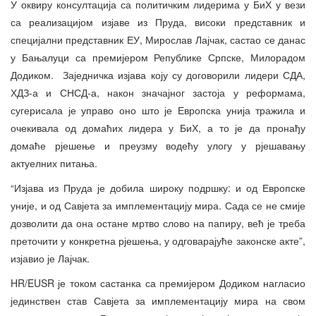
У оквиру консултација са политичким лидерима у БиХ у вези
са реализацијом изјаве из Пруда, високи представник и
специјални представник ЕУ, Мирослав Лајчак, састао се данас
у Бањалуци са премијером Републике Српске, Милорадом
Додиком. Заједничка изјава коју су договорили лидери СДА,
ХДЗ-а и СНСД-а, након значајног застоја у реформама,
сугерисала је управо оно што је Европска унија тражила и
очекивала од домаћих лидера у БиХ, а то је да пронађу
домаће рјешење и преузму водећу улогу у рјешавању
актуелних питања.
“Изјава из Пруда је добила широку подршку: и од Европске
уније, и од Савјета за имплементацију мира. Сада се не смије
дозволити да она остане мртво слово на папиру, већ је треба
преточити у конкретна рјешења, у одговарајуће законске акте”,
изјавио је Лајчак.
HR/EUSR је током састанка са премијером Додиком нагласио
јединствен став Савјета за имплементацију мира на свом