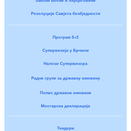
Резолуције Савјета безбједности
Програм 5+2
Супервизија у Брчком
Налози Супервизора
Радне групе за државну имовину
Попис државне имовине
Мостарска декларација
Тендери