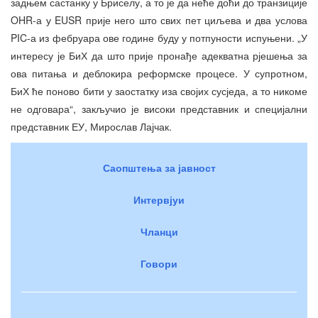
задњем састанку у Бриселу, а то је да неће доћи до транзиције
OHR-а у EUSR прије него што свих пет циљева и два услова
PIC-а из фебруара ове године буду у потпуности испуњени. „У
интересу је БиХ да што прије пронађе адекватна рјешења за
ова питања и деблокира реформске процесе. У супротном,
БиХ ће поново бити у заостатку иза својих сусједа, а то никоме
не одговара“, закључио је високи представник и специјални
представник ЕУ, Мирослав Лајчак.
Саопштења за јавност
Интервјуи
Чланци
Говори