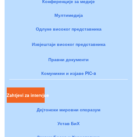
Конференције за медије
Мултимедија
Одлуке високог представника
Извјештаји високог представника
Правни документи
Комуникеи и изјаве PIC-a
Zahtjevi za intervjue
Дејтонски мировни споразум
Устав БиХ
Закони Босне и Херцеговине