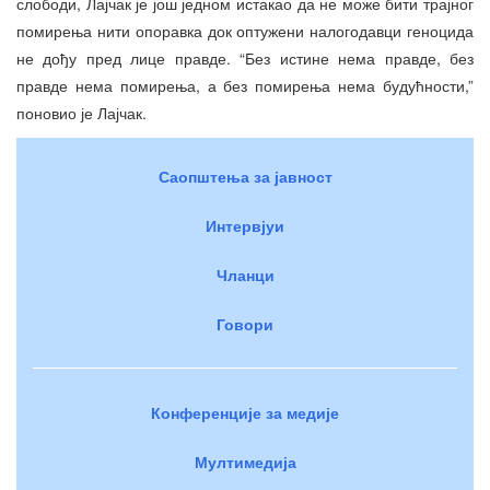
слободи, Лајчак је још једном истакао да не може бити трајног
помирења нити опоравка док оптужени налогодавци геноцида
не дођу пред лице правде. “Без истине нема правде, без
правде нема помирења, а без помирења нема будућности,”
поновио је Лајчак.
Саопштења за јавност
Интервјуи
Чланци
Говори
Конференције за медије
Мултимедија