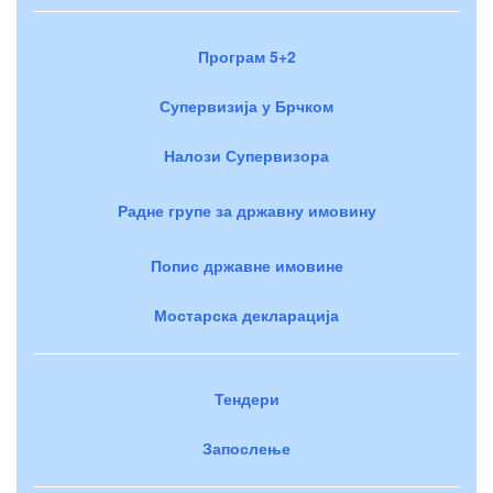
Програм 5+2
Супервизија у Брчком
Налози Супервизора
Радне групе за државну имовину
Попис државне имовине
Мостарска декларација
Тендери
Запослење