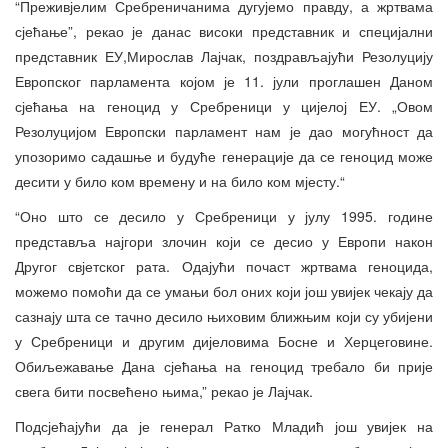
“Преживјелим Сребреничанима дугујемо правду, а жртвама
сјећање”, рекао је данас високи представник и специјални
представник ЕУ,Мирослав Лајчак, поздрављајући Резолуцију
Европског парламента којом је 11. јули проглашен Даном
сјећања на геноцид у Сребреници у цијелој ЕУ. „Овом
Резолуцијом Европски парламент нам је дао могућност да
упозоримо садашње и будуће генерације да се геноцид може
десити у било ком времену и на било ком мјесту.“
“Оно што се десило у Сребреници у јулу 1995. године
представља најгори злочин који се десио у Европи након
Другог свјетског рата. Одајући почаст жртвама геноцида,
можемо помоћи да се умањи бол оних који још увијек чекају да
сазнају шта се тачно десило њиховим ближњим који су убијени
у Сребреници и другим дијеловима Босне и Херцеговине.
Обиљежавање Дана сјећања на геноцид требало би прије
свега бити посвећено њима,” рекао је Лајчак.
Подсјећајући да је генерал Ратко Младић још увијек на