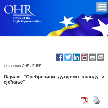
15.01.2009
OHR / EUSR
Лајчак: “Сребреници дугујемо правду и
сјећање”