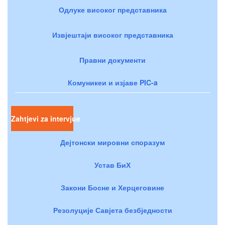
Одлуке високог представника
Извјештаји високог представника
Правни документи
Комуникеи и изјаве PIC-a
Zahtjevi za intervjue
Дејтонски мировни споразум
Устав БиХ
Закони Босне и Херцеговине
Резолуције Савјета безбједности