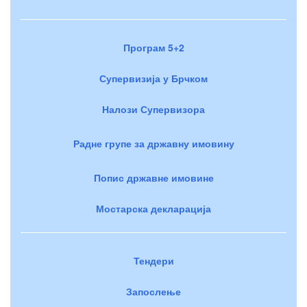
Програм 5+2
Супервизија у Брчком
Налози Супервизора
Радне групе за државну имовину
Попис државне имовине
Мостарска декларација
Тендери
Запослење