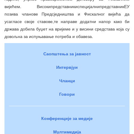
вијећем. ВисокипредставникиспецијалнипредставникЕУ
позива чланове Предсједништва и Фискалног вијећа да
усагласе своје ставове,те направе додатни напор како би
држава добила буџет на вријеме и у висини средстава која су
довољна за испуњавање потреба и обавеза.
Саопштења за јавност
Интервјуи
Чланци
Говори
Конференције за медије
Мултимедија