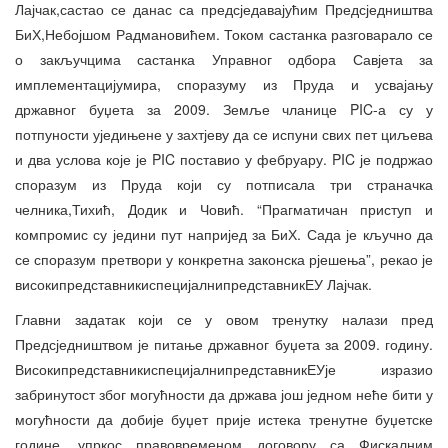
Лајчак,састао се данас са предсједавајућим Предсједништва
БиХ,Небојшом Радмановићем. Током састанка разговарало се
о закључцима састанка Управног одбора Савјета за
имплементацијумира, споразуму из Пруда и усвајању
државног буџета за 2009. Земље чланице PIC-а су у
потпуности уједињене у захтјеву да се испуни свих пет циљева
и два услова које је PIC поставио у фебруару. PIC је подржао
споразум из Пруда који су потписала три страначка
челника,Тихић, Додик и Човић. “Прагматичан приступ и
компромис су једини пут напријед за БиХ. Сада је кључно да
се споразум претвори у конкретна законска рјешења”, рекао је
високипредставникиспецијалнипредставникЕУ Лајчак.
Главни задатак који се у овом тренутку налази пред
Предсједништвом је питање државног буџета за 2009. годину.
ВисокипредставникиспецијалнипредставникЕУје изразио
забринутост због могућности да држава још једном неће бити у
могућности да добије буџет прије истека тренутне буџетске
године, упркос правовременом договору са Фискалним