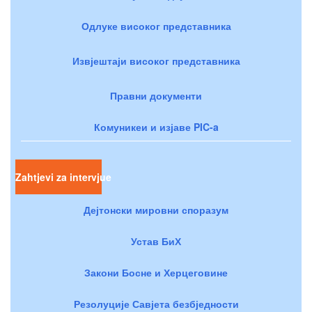
Одлуке високог представника
Извјештаји високог представника
Правни документи
Комуникеи и изјаве PIC-a
Zahtjevi za intervjue
Дејтонски мировни споразум
Устав БиХ
Закони Босне и Херцеговине
Резолуције Савјета безбједности