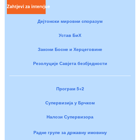
Zahtjevi za intervjue
Дејтонски мировни споразум
Устав БиХ
Закони Босне и Херцеговине
Резолуције Савјета безбједности
Програм 5+2
Супервизија у Брчком
Налози Супервизора
Радне групе за државну имовину