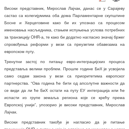
Високи представник, Мирослав Лајчак, данас се у Сарајеву
састао са колегијумима оба дома Парламентарне скупштине
Босне и Херцеговине како би их упознао са процесом
именовања насљедника, стањем испуњења услова потребних
за транзицију OHR-а, те како би додатно нагласио значај бржег
спровођења реформи у вези са преузетим обавезама на
европском путу.
Тренутни застој по питању евро-интеграцијских процеса
представља велики проблем. Прошле године БиХ је усвојила
само седам закона у вези са приоритетима европског
партнерства. “Ова година ће бити од апсолутне важности да
се види да ли ће БиХ остати на путу ЕУ интеграција или ће
испасти из групе земаља региона које се крећу према
Европској унији”, упозорио је високи представник, Мирослав
Лајчак.
Високи представник такође је нагласио да је питање
транзиције OHR-а питање које је одвојено од именовања новог