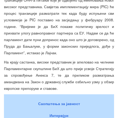
високог представника. Савјетза имплементацију мира (PIC) ће
процес транзиције разматрати тек када буду испуњени сви
условикоје је PIC поставио на засједању у фебруару 2008.
године. “Вријеме је да БиХ покаже политичку зрелост и
прихвати улогу равноправног партнера са ЕУ. Надам се да ће
парламент дати пуни допринос када оно што је договорено, од
Пруда до Бањалуке, у форми законских приједлога, дође у
Парламент”, истакао је Лајчак.
На крају састанка, високи представник је апеловао на челнике
Парламентарне скупштине БиХ да што прије усвоје Стратегију
за спровођење Анекса 7, те да приликом разматрања
амандмана на Закон о државној служби озбиљно узму у обзир
европске препоруке и ставове.
Саопштења за јавност
Интервјуи