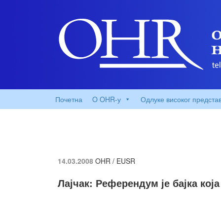
Почетна
O OHR-у
Одлуке високог предста
14.03.2008
OHR / EUSR
Лајчак: Референдум је бајка кој