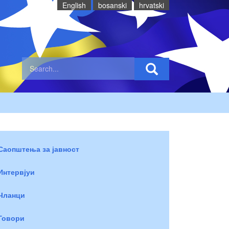
English
bosanski
hrvatski
Саопштења за јавност
Интервјуи
Чланци
Говори