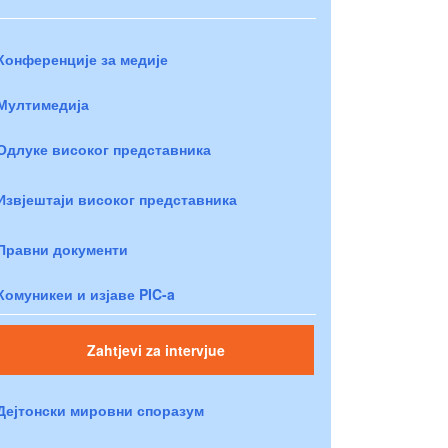
Конференције за медије
Мултимедија
Одлуке високог представника
Извјештаји високог представника
Правни документи
Комуникеи и изјаве PIC-a
Zahtjevi za intervjue
Дејтонски мировни споразум