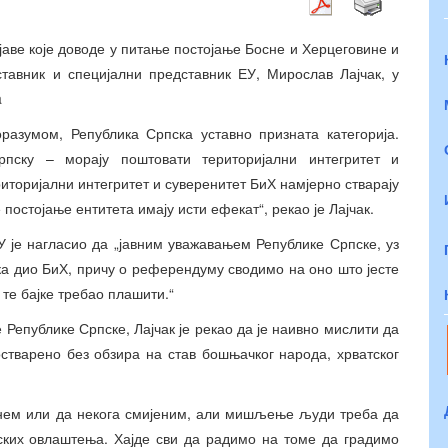
јаве које доводе у питање постојање Босне и Херцеговине и
ставник и специјални представник ЕУ, Мирослав Лајчак, у
a
оразумом, Република Српска уставно призната категорија.
рпску – морају поштовати територијални интегритет и
риторијални интегритет и суверенитет БиХ намјерно стварају
 постојање ентитета имају исти ефекат“, рекао је Лајчак.
У је нагласио да „јавним уважавањем Републике Српске, уз
а дио БиХ, причу о референдуму сводимо на оно што јесте
 те бајке требао плашити.“
Републике Српске, Лајчак је рекао да је наивно мислити да
стварено без обзира на став бошњачког народа, хрватског
инем или да некога смијеним, али мишљење људи треба да
ских овлаштења. Хајде сви да радимо на томе да градимо