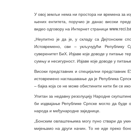
У овој земљи нема ни простора ни времена за из
њених ентитета, поручио је данас високи пред
видео одговору на Интернет страници www.reci.b
„Неупитно је да је, у складу са Дејтонским сп
Истовремено, сви – укључујући Републику С
суверенитет БиХ. Изјаве које доводе у питање те
сумњу и несигурност. Изјаве које доводе у питање
Високи представник и специјални представник Е
истовремено наглашавање да је Република Српск
– бајка која се не може обистинити нити би се ико
Упитан за недавну резолуцију Народне скупштине 
би издвајање Републике Српске могло да буде о
народа и међународне заједнице.
„Бонским овлаштењима могу пуно ствари да ук
мијењамо на други начин. То не иде преко бон