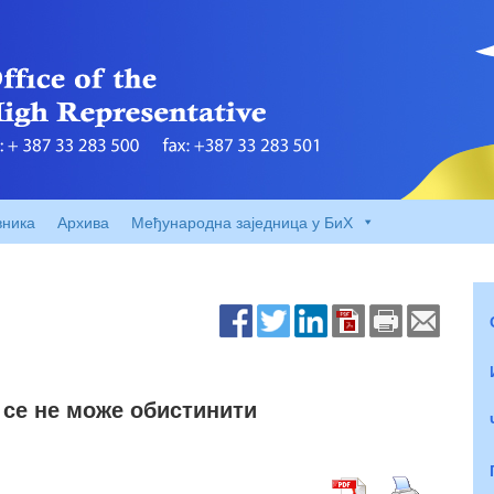
вника
Архива
Међународна заједница у БиХ
а се не може обистинити