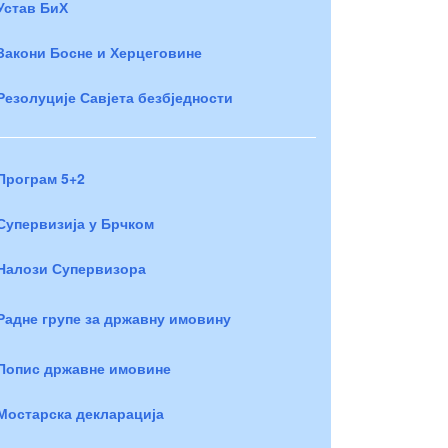
Устав БиХ
Закони Босне и Херцеговине
Резолуције Савјета безбједности
Програм 5+2
Супервизија у Брчком
Налози Супервизора
Радне групе за државну имовину
Попис државне имовине
Мостарска декларација