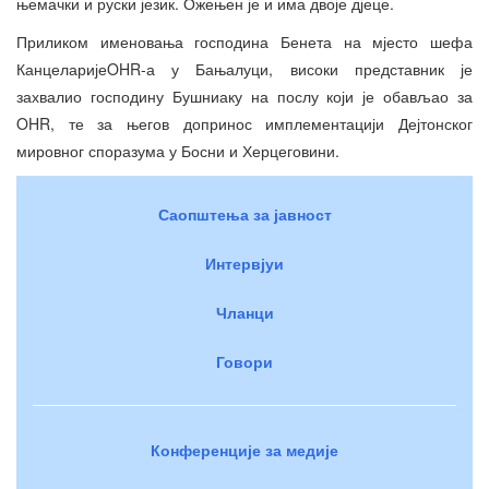
њемачки и руски језик. Ожењен је и има двоје дјеце.
Приликом именовања господина Бенета на мјесто шефа
КанцеларијеOHR-а у Бањалуци, високи представник је
захвалио господину Бушниаку на послу који је обављао за
OHR, те за његов допринос имплементацији Дејтонског
мировног споразума у Босни и Херцеговини.
Саопштења за јавност
Интервјуи
Чланци
Говори
Конференције за медије