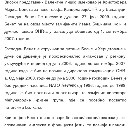
Високи представник Валентин Инцко именовао је Кристофера
Мајкла Бенета за новог шефа КанцеларијеOHR-а у Бањалуци.
Господин Бенет ће преузети дужност 27. јула 2009. године.
Бенет ће на овом мјесту замијенити Ивана Бушниака, који је
дужност шефа OHR-а у Бањалуци обављао од 1. септембра
2007. године.
Господин Бенет је стручњак за питање Босне и Херцеговине и
дуже од деценије је професионално ангажован у региону,
укључујући и период од јуна 2006. године до септембра 2007.
године када је био на позицији директора комуникација OHR-
а. Од маја 2000. године до јуна 2006. године господин Бенет је
био уредник часописа NATO
Review
; од 1996. године до 1999.
године је био политички аналитичар, те замјеник директора
Међународне кризне групе, гдје се посебно посветио
питањима Балкана
.
Кристофер Бенет течно говори босански/српски/хрватски језик,
словеначки, енглески и француски језик, те познаје шпански,