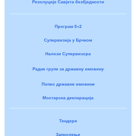
Резолуције Савјета безбједности
Програм 5+2
Супервизија у Брчком
Налози Супервизора
Радне групе за државну имовину
Попис државне имовине
Мостарска декларација
Тендери
Запослење