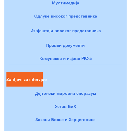
Мултимедија
Одлуке високог представника
Извјештаји високог представника
Правни документи
Комуникеи и изјаве PIC-a
Zahtjevi za intervjue
Дејтонски мировни споразум
Устав БиХ
Закони Босне и Херцеговине