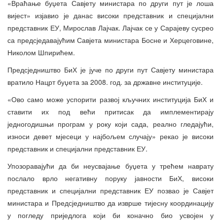
«Враћање буџета Савјету министара по други пут је лоша
вијест» изјавио је данас високи представник и специјални
представник ЕУ, Мирослав Лајчак. Лајчак се у Сарајеву сусрео
са предсједавајућим Савјета министара Босне и Херцеговине,
Николом Шпирићем.
Предсједништво БиХ је јуче по други пут Савјету министара
вратило Нацрт буџета за 2008. год. за државне институције.
«Ово само може успорити развој кључних институција БиХ и
ставити их под већи притисак да имплементирају
једногодишњи програм у року који сада, реално гледајући,
износи девет мјесеци у најбољем случају» рекао је високи
представник и специјални представник ЕУ.
Упозоравајући да би неусвајање буџета у трећем наврату
послало врло негативну поруку јавности БиХ, високи
представник и специјални представник ЕУ позвао је Савјет
министара и Предсједништво да изврше тијесну координацију
у погледу приједлога који би коначно био усвојен у