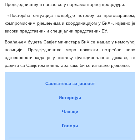
Предсједништву и нашао се у парламентарној процедури.
«Постојећа ситуација потврђује потребу за преговарањем,
компромисним рјешењима и координацијом у БиХ», изјавио је
високи представник и специјални представник ЕУ.
Враћањем буџета Савјет министара БиХ се нашао у немогућој
позицији. Предсједништво мора показати потребни ниво
одговорности када је у питању функционалност државе, те
радити са Савјетом министара како би се изнашло рјешење.
Саопштења за јавност
Интервјуи
Чланци
Говори