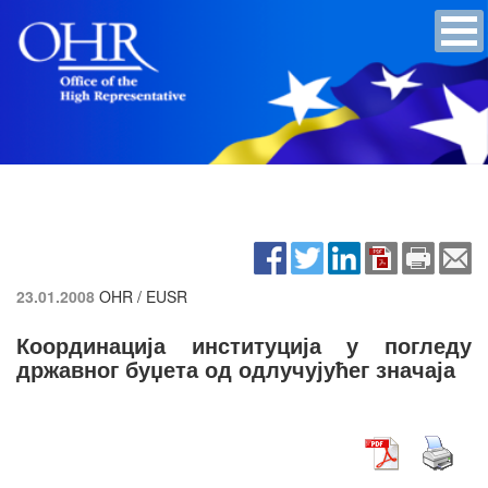
23.01.2008
OHR / EUSR
Координација институција у погледу
државног буџета од одлучујућег значаја