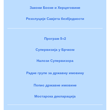
Закони Босне и Херцеговине
Резолуције Савјета безбједности
Програм 5+2
Супервизија у Брчком
Налози Супервизора
Радне групе за државну имовину
Попис државне имовине
Мостарска декларација