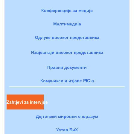
Конференције за медије
Мултимедија
Одлуке високог представника
Извјештаји високог представника
Правни документи
Комуникеи и изјаве PIC-a
Zahtjevi za intervjue
Дејтонски мировни споразум
Устав БиХ