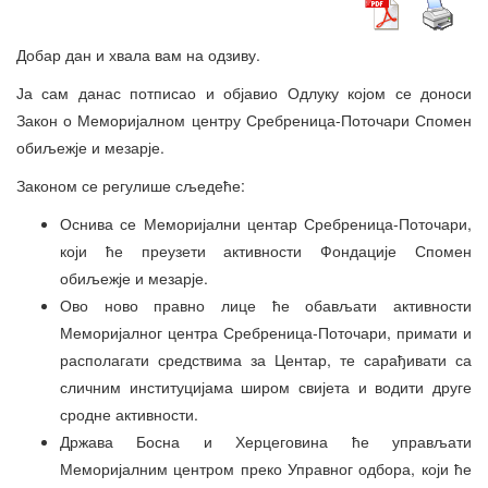
Добар дан и хвала вам на одзиву.
Ја сам данас потписао и објавио Одлуку којом се доноси
Закон о Меморијалном центру Сребреница-Поточари Спомен
обиљежје и мезарје.
Законом се регулише сљедеће:
Оснива се Меморијални центар Сребреница-Поточари,
који ће преузети активности Фондације Спомен
обиљежје и мезарје.
Ово ново правно лице ће обављати активности
Меморијалног центра Сребреница-Поточари, примати и
располагати средствима за Центар, те сарађивати са
сличним институцијама широм свијета и водити друге
сродне активности.
Држава Босна и Херцеговина ће управљати
Меморијалним центром преко Управног одбора, који ће