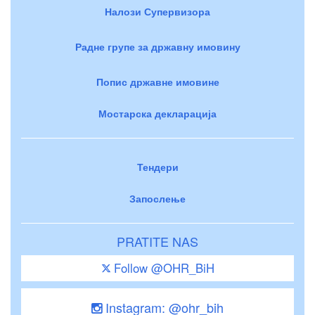
Налози Супервизора
Радне групе за државну имовину
Попис државне имовине
Мостарска декларација
Тендери
Запослење
PRATITE NAS
Follow @OHR_BiH
Instagram: @ohr_bih