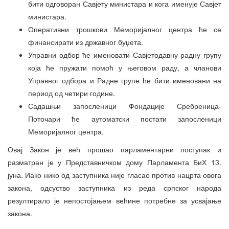
бити одговоран Савјету министара и кога именује Савјет
министара.
Оперативни трошкови Меморијалног центра ће се
финансирати из државног буџета.
Управни одбор ће именовати Савјетодавну радну групу
која ће пружати помоћ у његовом раду, а чланови
Управног одбора и Радне групе ће бити именовани на
период од четири године.
Садашњи запосленици Фондације Сребреница-
Поточари ће аутоматски постати запосленици
Меморијалног центра.
Овај Закон је већ прошао парламентарни поступак и
разматран је у Представничком дому Парламента БиХ 13.
јуна. Иако нико од заступника није гласао против нацрта овога
закона, одсуство заступника из реда српског народа
резултирало је непостојањем већине потребне за усвајање
закона.