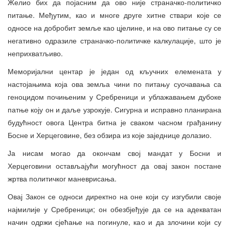
Желио бих да појасним да ово није страначко-политичко
питање. Међутим, као и многе друге хитне ствари које се
односе на добробит земље као цјелине, и на ово питање су се
негативно одразиле страначко-политичке калкулације, што је
неприхватљиво.
Меморијални центар је један од кључних елемената у
настојањима која ова земља чини по питању суочавања са
геноцидом почињеним у Сребреници и ублажавањем дубоке
патње коју он и даље узрокује. Сигурна и исправно планирана
будућност овога Центра битна је сваком часном грађанину
Босне и Херцеговине, без обзира из које заједнице долазио.
Ја нисам могао да окончам свој мандат у Босни и
Херцеговини остављајући могућност да овај закон постане
жртва политичког маневрисања.
Овај Закон се односи директно на оне који су изгубили своје
најмилије у Сребреници; он обезбјеђује да се на адекватан
начин одржи сјећање на погинуле, као и да злочини који су