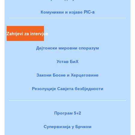
Комуникеи и изјаве PIC-a
Zahtjevi za intervjue
Дејтонски мировни споразум
Устав БиХ
Закони Босне и Херцеговине
Резолуције Савјета безбједности
Програм 5+2
Супервизија у Брчком