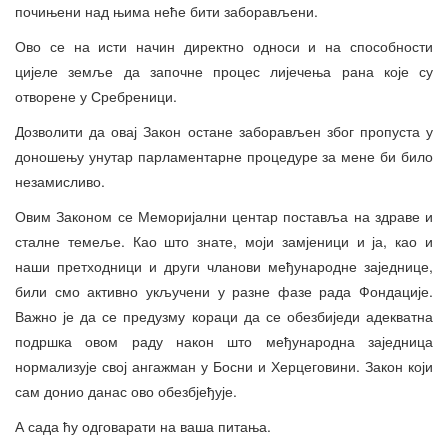
почињени над њима неће бити заборављени.
Ово се на исти начин директно односи и на способности
цијеле земље да започне процес лијечења рана које су
отворене у Сребреници.
Дозволити да овај Закон остане заборављен због пропуста у
доношењу унутар парламентарне процедуре за мене би било
незамисливо.
Овим Законом се Меморијални центар поставља на здраве и
сталне темеље. Као што знате, моји замјеници и ја, као и
наши претходници и други чланови међународне заједнице,
били смо активно укључени у разне фазе рада Фондације.
Важно је да се предузму кораци да се обезбиједи адекватна
подршка овом раду након што међународна заједница
нормализује свој ангажман у Босни и Херцеговини. Закон који
сам донио данас ово обезбјеђује.
А сада ћу одговарати на ваша питања.