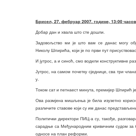
Брисел, 27. фебруар 2007. године, 13:00 часо
Добар дан и хвала што сте дошли.
Задовољство ми је што вам се данас могу обр
Николу Шпирића, који је по први пут присуствова
И јутрос, а и синоћ, смо водили конструктивне ра
Јутрос, на самом почетку сједнице, сва три чла
у.
Током сат и петнаест минута, премијер Шпирић ј
Ова размјена мишљења је била изузетно корисн
различите ставове који су им данас представљен
Политички директори ПИЦ-а су, такође, разговар
сарадње са Међународним кривичним судом за би
односе на план реформи.