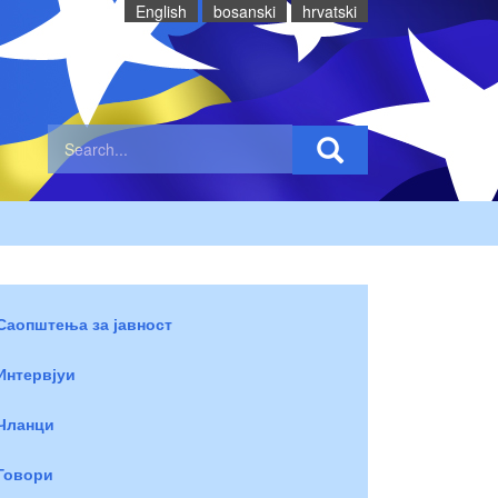
English
bosanski
hrvatski
Саопштења за јавност
Интервјуи
Чланци
Говори