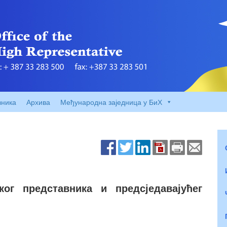
вника
Архива
Међународна заједница у БиХ
ог представника и предсједавајућег