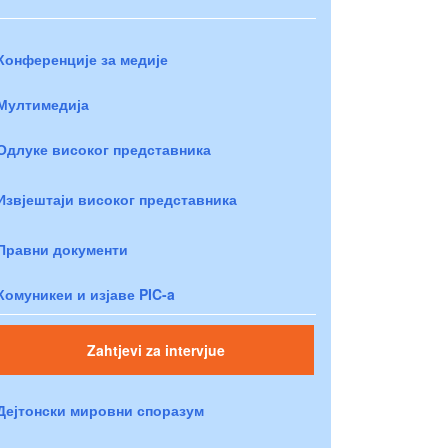
Конференције за медије
Мултимедија
Одлуке високог представника
Извјештаји високог представника
Правни документи
Комуникеи и изјаве PIC-a
Zahtjevi za intervjue
Дејтонски мировни споразум