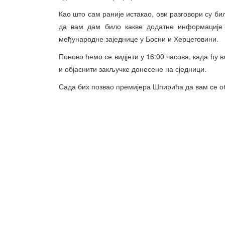
Као што сам раније истакао, ови разговори су би
да вам дам било какве додатне информације
међународне заједнице у Босни и Херцеговини.
Поново ћемо се видјети у 16:00 часова, када ћу
и објаснити закључке донесене на сједници.
Сада бих позвао премијера Шпирића да вам се о