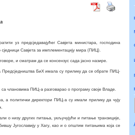
ва
атити уз предсједавајућег Савјета министара, господина
о сједници Савјета за имплементацију мира (ПИЦ).
зговоре, и сматрам да се консензус сада јасно назире.
на Предсједништва БиХ имала су прилику да се обрате ПИЦ-
е са члановима ПИЦ-а разговарао о програму своје Владе.
а, а политички директори ПИЦ-а су имали прилику да чују
и.
али о низу других питања, укључујући и питање транзиције,
вшу Југославију у Хагу, као и о општим питањима која се