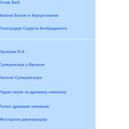
Устав БиХ
Закони Босне и Херцеговине
Резолуције Савјета безбједности
Програм 5+2
Супервизија у Брчком
Налози Супервизора
Радне групе за државну имовину
Попис државне имовине
Мостарска декларација