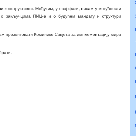
ли конструктивни. Међутим, у овој фази, нисам у могућности
 о закључцима ПИЦ-а и о будућем мандату и структури
 вам презентовати Коминике Савјета за имплементацију мира
брати.