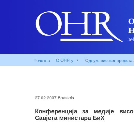
Почетна
O OHR-у
Одлуке високог предста
27.02.2007
Brussels
Конференција за медије висок
Савјета министара БиХ