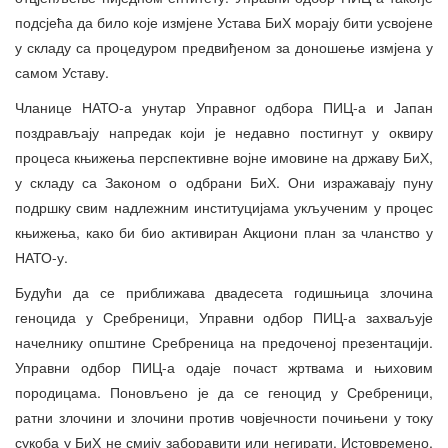
подсјећа да било које измјене Устава БиХ морају бити усвојене
у складу са процедуром предвиђеном за доношење измјена у
самом Уставу.
Чланице НАТО-а унутар Управног одбора ПИЦ-а и Јапан
поздрављају напредак који је недавно постигнут у оквиру
процеса књижења перспективне војне имовине на државу БиХ,
у складу са Законом о одбрани БиХ. Они изражавају пуну
подршку свим надлежним институцијама укљученим у процес
књижења, како би био активиран Акциони план за чланство у
НАТО-у.
Будући да се приближава двадесета годишњица злочина
геноцида у Сребреници, Управни одбор ПИЦ-а захваљује
начелнику општине Сребреница на предоченој презентацији.
Управни одбор ПИЦ-а одаје почаст жртвама и њиховим
породицама. Поновљено је да се геноцид у Сребреници,
ратни злочини и злочини против човјечности почињени у току
сукоба у БиХ не смију заборавити или негирати. Истовремено,