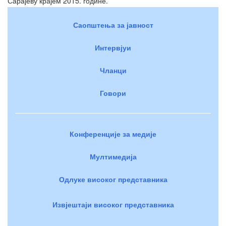
Сарајеву крајем 2015. године.
Саопштења за јавност
Интервјуи
Чланци
Говори
Конференције за медије
Мултимедија
Одлуке високог представника
Извјештаји високог представника