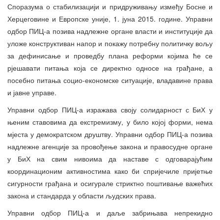
Споразума о стабилизацији и придруживању између Босне и
Херцеговине и Европске уније, 1. јуна 2015. године. Управни
одбор ПИЦ-а позива надлежне органе власти и институције да
уложе конструктиван напор и покажу потребну политичку вољу
за дефинисање и проведбу плана реформи којима ће се
рјешавати питања која се директно односе на грађане, а
посебно питања социо-економске ситуације, владавине права
и јавне управе.
Управни одбор ПИЦ-а изражава своју солидарност с БиХ у
њеним ставовима да екстремизму, у било којој форми, нема
мјеста у демократском друштву. Управни одбор ПИЦ-а позива
надлежне агенције за провођење закона и правосудне органе
у БиХ на свим нивоима да наставе с одговарајућим
координационим активностима како би спријечиле пријетње
сигурности грађана и осигурале стриктно поштивање важећих
закона и стандарда у области људских права.
Управни одбор ПИЦ-а и даље забрињава непрекидно