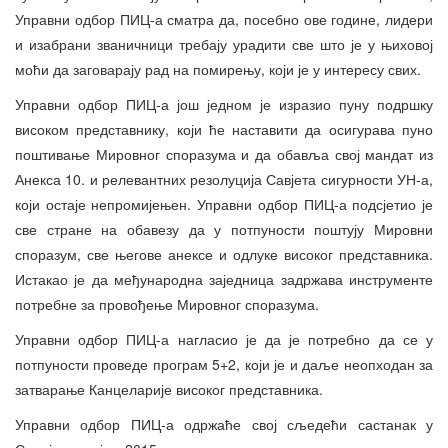
Управни одбор ПИЦ-а сматра да, посебно ове године, лидери
и изабрани званичници требају урадити све што је у њиховој
моћи да заговарају рад на помирењу, који је у интересу свих.
Управни одбор ПИЦ-а још једном је изразио пуну подршку
високом представнику, који ће наставити да осигурава пуно
поштивање Мировног споразума и да обавља свој мандат из
Анекса 10. и релевантних резолуција Савјета сигурности УН-а,
који остаје непромијењен. Управни одбор ПИЦ-а подсјетио је
све стране на обавезу да у потпуности поштују Мировни
споразум, све његове анексе и одлуке високог представника.
Истакао је да међународна заједница задржава инструменте
потребне за провођење Мировног споразума.
Управни одбор ПИЦ-а нагласио је да је потребно да се у
потпуности проведе програм 5+2, који је и даље неопходан за
затварање Канцеларије високог представника.
Управни одбор ПИЦ-а одржаће свој сљедећи састанак у