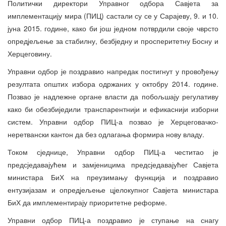
Политички директори Управног одбора Савјета за
имплементацију мира (ПИЦ) састали су се у Сарајеву, 9. и 10.
јуна 2015. године, како би још једном потврдили своје чврсто
опредјељење за стабилну, безбједну и просперитетну Босну и
Херцеговину.
Управни одбор је поздравио напредак постигнут у провођењу
резултата општих избора одржаних у октобру 2014. године.
Позвао је надлежне органе власти да побољшају регулативу
како би обезбиједили транспарентнији и ефикаснији изборни
систем. Управни одбор ПИЦ-а позвао је Херцеговачко-
неретвански кантон да без одлагања формира нову владу.
Током сједнице, Управни одбор ПИЦ-а честитао је
предсједавајућем и замјеницима предсједавајућег Савјета
министара БиХ на преузимању функција и поздравио
ентузијазам и опредјељење цјелокупног Савјета министара
БиХ да имплементирају приоритетне реформе.
Управни одбор ПИЦ-а поздравио је ступање на снагу