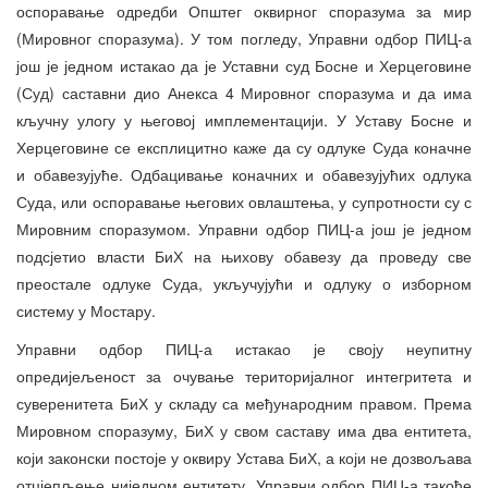
оспоравање одредби Општег оквирног споразума за мир
(Мировног споразума). У том погледу, Управни одбор ПИЦ-а
још је једном истакао да је Уставни суд Босне и Херцеговине
(Суд) саставни дио Анекса 4 Мировног споразума и да има
кључну улогу у његовој имплементацији. У Уставу Босне и
Херцеговине се експлицитно каже да су одлуке Суда коначне
и обавезујуће. Одбацивање коначних и обавезујућих одлука
Суда, или оспоравање његових овлаштења, у супротности су с
Мировним споразумом. Управни одбор ПИЦ-а још је једном
подсјетио власти БиХ на њихову обавезу да проведу све
преостале одлуке Суда, укључујући и одлуку о изборном
систему у Мостару.
Управни одбор ПИЦ-а истакао је своју неупитну
опредијељеност за очување територијалног интегритета и
суверенитета БиХ у складу са међународним правом. Према
Мировном споразуму, БиХ у свом саставу има два ентитета,
који законски постоје у оквиру Устава БиХ, а који не дозвољава
отцјепљење ниједном ентитету. Управни одбор ПИЦ-а такође