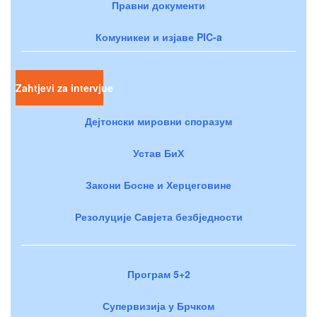
Правни документи
Комуникеи и изјаве PIC-a
Zahtjevi za intervjue
Дејтонски мировни споразум
Устав БиХ
Закони Босне и Херцеговине
Резолуције Савјета безбједности
Програм 5+2
Супервизија у Брчком