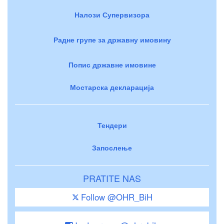
Налози Супервизора
Радне групе за државну имовину
Попис државне имовине
Мостарска декларација
Тендери
Запослење
PRATITE NAS
Follow @OHR_BiH