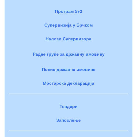
Програм 5+2
Супервизија у Брчком
Налози Супервизора
Радне групе за државну имовину
Попис државне имовине
Мостарска декларација
Тендери
Запослење