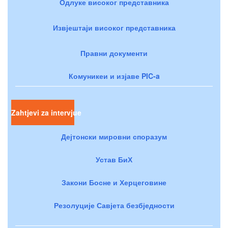
Одлуке високог представника
Извјештаји високог представника
Правни документи
Комуникеи и изјаве PIC-a
Zahtjevi za intervjue
Дејтонски мировни споразум
Устав БиХ
Закони Босне и Херцеговине
Резолуције Савјета безбједности