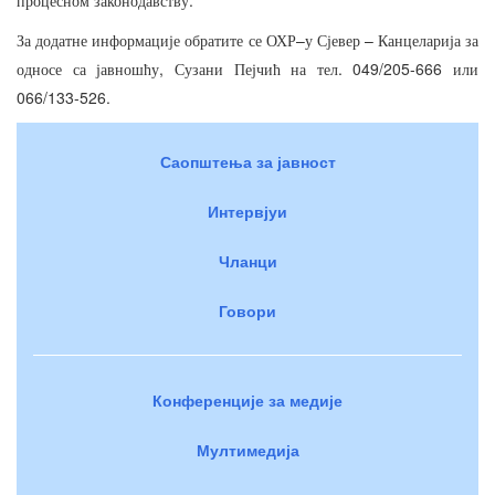
процесном
законодавству
–
–
За
додатне
информације
обратите
се
ОХР
у
Сјевер
Канцеларија
за
,
. 049/205-666
односе
са
јавношћу
Сузани
Пејчић
на
тел
или
066/133-526.
Саопштења за јавност
Интервјуи
Чланци
Говори
Конференције за медије
Мултимедија