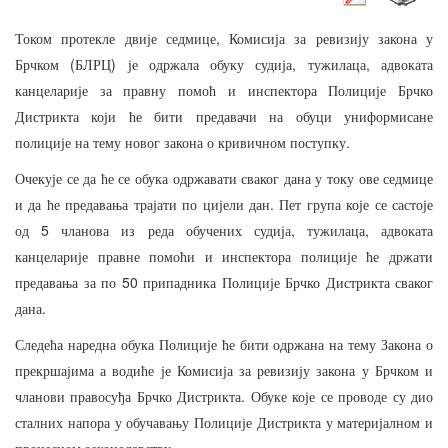
,
Током
протекле
двије
седмице
Комисија
за
ревизију
закона
у
(
)
,
,
Брчком
БЛРЦ
је
одржала
обуку
судија
тужилаца
адвоката
канцеларије
за
правну
помоћ
и
инспектора
Полиције
Брчко
Дистрикта
који
ће
бити
предавачи
на
обуци
униформисане
.
полиције
на
тему
новог
закона
о
кривичном
поступку
Очекује
се
да
ће
се
обука
одржавати
сваког
дана
у
току
ове
седмице
.
и
да
ће
предавања
трајати
по
цијели
дан
Пет
група
које
се
састоје
5
,
,
од
чланова
из
реда
обучених
судија
тужилаца
адвоката
канцеларије
правне
помоћи
и
инспектора
полиције
ће
држати
50
предавања
за
по
припадника
Полиције
Брчко
Дистрикта
сваког
.
дана
Следећа
наредна
обука
Полиције
ће
бити
одржана
на
тему
Закона
о
прекршајима
а
водиће
је
Комисија
за
ревизију
закона
у
Брчком
и
.
чланови
правосуђа
Брчко
Дистрикта
Обуке
које
се
проводе
су
дио
сталних
напора
у
обучавању
Полиције
Дистрикта
у
материјалном
и
.