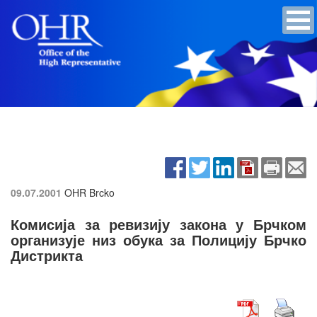
09.07.2001
OHR Brcko
Комисија за ревизију закона у Брчком
организује низ обука за Полицију Брчко
Дистрикта