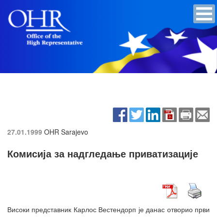
27.01.1999
OHR Sarajevo
Комисија за надгледање приватизације
Високи представник Карлос Вестендорп је данас отворио први