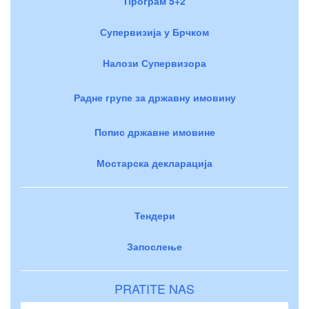
Програм 5+2
Супервизија у Брчком
Налози Супервизора
Радне групе за државну имовину
Попис државне имовине
Мостарска декларација
Тендери
Запослење
PRATITE NAS