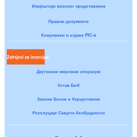
Извјештаји високог представника
Правни документи
Комуникеи и изјаве PIC-a
Zahtjevi za intervjue
Дејтонски мировни споразум
Устав БиХ
Закони Босне и Херцеговине
Резолуције Савјета безбједности