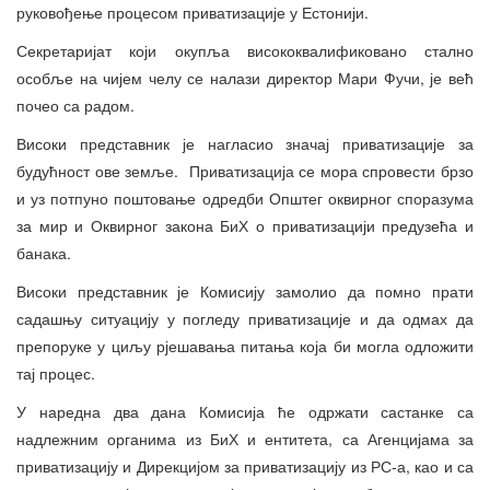
руковођење процесом приватизације у Естонији.
Секретаријат који окупља висококвалификовано стално
особље на чијем челу се налази директор Мари Фучи, је већ
почео са радом.
Високи представник је нагласио значај приватизације за
будућност ове земље. Приватизација се мора спровести брзо
и уз потпуно поштовање одредби Општег оквирног споразума
за мир и Оквирног закона БиХ о приватизацији предузећа и
банака.
Високи представник је Комисију замолио да помно прати
садашњу ситуацију у погледу приватизације и да одмах да
препоруке у циљу рјешавања питања која би могла одложити
тај процес.
У наредна два дана Комисија ће одржати састанке са
надлежним органима из БиХ и ентитета, са Агенцијама за
приватизацију и Дирекцијом за приватизацију из РС-а, као и са