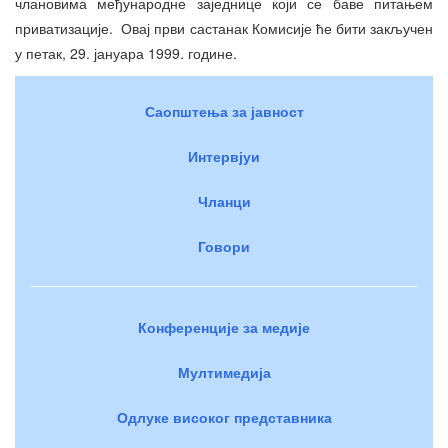
члановима међународне заједнице који се баве питањем
приватизације. Овај први састанак Комисије ће бити закључен
у петак, 29. јануара 1999. године.
Саопштења за јавност
Интервјуи
Чланци
Говори
Конференције за медије
Мултимедија
Одлуке високог представника