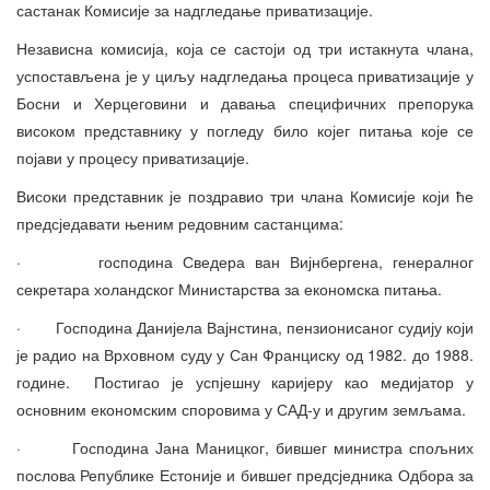
састанак Комисије за надгледање приватизације.
Независна комисија, која се састоји од три истакнута члана,
успостављена је у циљу надгледања процеса приватизације у
Босни и Херцеговини и давања специфичних препорука
високом представнику у погледу било којег питања које се
појави у процесу приватизације.
Високи представник је поздравио три члана Комисије који ће
предсједавати њеним редовним састанцима:
· господина Сведера ван Вијнбергена, генералног
секретара холандског Министарства за економска питања.
· Господина Данијела Вајнстина, пензионисаног судију који
је радио на Врховном суду у Сан Франциску од 1982. до 1988.
године. Постигао је успјешну каријеру као медијатор у
основним економским споровима у САД-у и другим земљама.
· Господина Јана Маницког, бившег министра спољних
послова Републике Естоније и бившег предсједника Одбора за