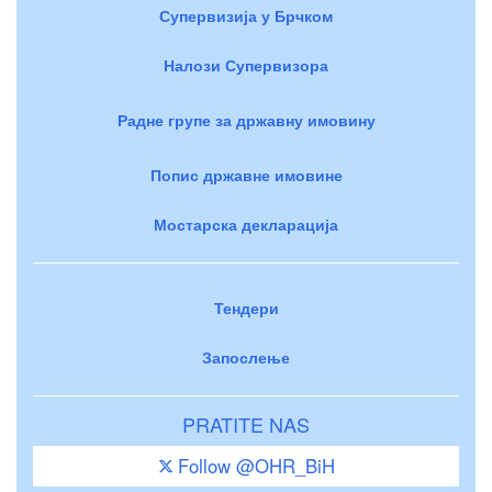
Супервизија у Брчком
Налози Супервизора
Радне групе за државну имовину
Попис државне имовине
Мостарска декларација
Тендери
Запослење
PRATITE NAS
Follow @OHR_BiH