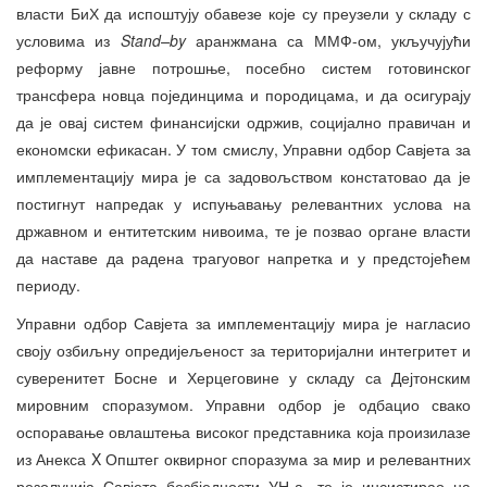
власти БиХ да испоштују обавезе које су преузели у складу с
условима из
Stand
–
by
аранжмана са ММФ-ом, укључујући
реформу јавне потрошње, посебно систем готовинског
трансфера новца појединцима и породицама, и да осигурају
да је овај систем финансијски одржив, социјално правичан и
економски ефикасан. У том смислу, Управни одбор Савјета за
имплементацију мира је са задовољством констатовао да је
постигнут напредак у испуњавању релевантних услова на
државном и ентитетским нивоима, те је позвао органе власти
да наставе да радена трагуовог напретка и у предстојећем
периоду.
Управни одбор Савјета за имплементацију мира је нагласио
своју озбиљну опредијељеност за територијални интегритет и
суверенитет Босне и Херцеговине у складу са Дејтонским
мировним споразумом. Управни одбор је одбацио свако
оспоравање овлаштења високог представника која произилазе
из Анекса X Општег оквирног споразума за мир и релевантних
резолуција Савјета безбједности УН-а, те је инсистирао на