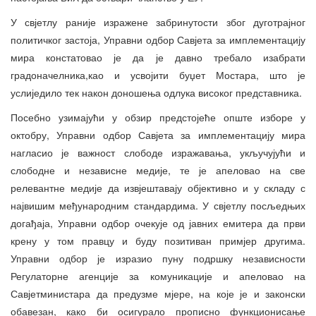
У свјетлу раније изражене забринутости због дуготрајног
политичког застоја, Управни одбор Савјета за имплементацију
мира констатовао је да је давно требало изабрати
градоначелника,као и усвојити буџет Мостара, што је
услиједило тек након доношења одлука високог представника.
Посебно узимајући у обзир предстојеће опште изборе у
октобру, Управни одбор Савјета за имплементацију мира
нагласио је важност слободе изражавања, укључујући и
слободне и независне медије, те је апеловао на све
релевантне медије да извјештавају објективно и у складу с
највишим међународним стандардима. У свјетлу посљедњих
догађаја, Управни одбор очекује од јавних емитера да први
крену у том правцу и буду позитиван примјер другима.
Управни одбор је изразио пуну подршку независности
Регулаторне агенције за комуникације и апеловао на
Савјетминистара да предузме мјере, на које је и законски
обавезан, како би осигурало прописно функционисање