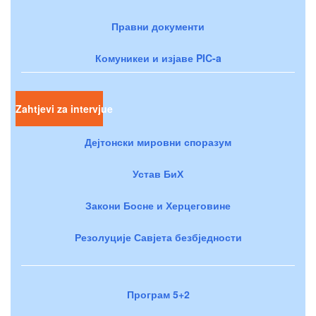
Правни документи
Комуникеи и изјаве PIC-a
Zahtjevi za intervjue
Дејтонски мировни споразум
Устав БиХ
Закони Босне и Херцеговине
Резолуције Савјета безбједности
Програм 5+2