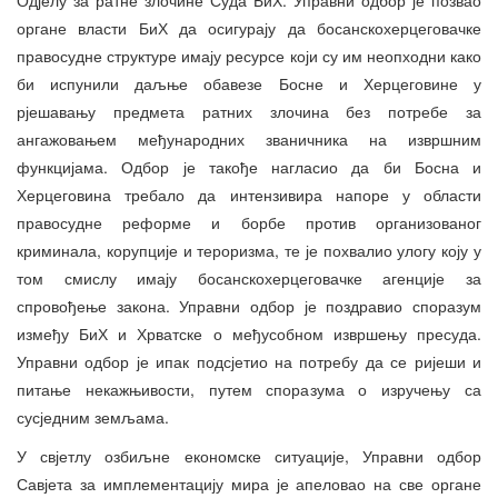
органе власти БиХ да осигурају да босанскохерцеговачке
правосудне структуре имају ресурсе који су им неопходни како
би испунили даљње обавезе Босне и Херцеговине у
рјешавању предмета ратних злочина без потребе за
ангажовањем међународних званичника на извршним
функцијама. Одбор је такође нагласио да би Босна и
Херцеговина требало да интензивира напоре у области
правосудне реформе и борбе против организованог
криминала, корупције и тероризма, те је похвалио улогу коју у
том смислу имају босанскохерцеговачке агенције за
спровођење закона. Управни одбор је поздравио споразум
између БиХ и Хрватске о међусобном извршењу пресуда.
Управни одбор је ипак подсјетио на потребу да се ријеши и
питање некажњивости, путем споразума о изручењу са
сусједним земљама.
У свјетлу озбиљне економске ситуације, Управни одбор
Савјета за имплементацију мира је апеловао на све органе