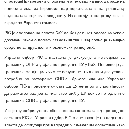
спроводеПривремени споразум и апеловао на њих да раде на
приоритетима из Европског партнерства,као и на уклањању
недостатака који су наведени у Извјештају о напретку који је
израдила Европска комисија.
PIC је апеловао на власти БиХ да без даљњег одлагања усвоје
државни Закон о попису становништва. Овај попис је значајно
средство за друштвени и економски развој БиХ.
Управни одбор PIC-а наставио је дискусију о изгледима за
транзицију OHR-а у ојачано присуство ЕУ у БиХ. Поновио је да
транзиција остаје циљ чим се испуни пет циљева и два услова
потребна за затварање OHR-а. Државе чланице Управног
одбора PIC-а поновиле су став да ЕУ неће бити у могућности
да разматра захтјев за чланство БиХ у ЕУ док се не одлучи о
транзицији OHR-а у ојачано присуство ЕУ.
У свјетлу забринутости због недостатка помака од претходног
састанка PIC-а, Управни одбор PIC-а апеловао је на надлежне
власти да осигурају брз напредак у сљедећим областима како