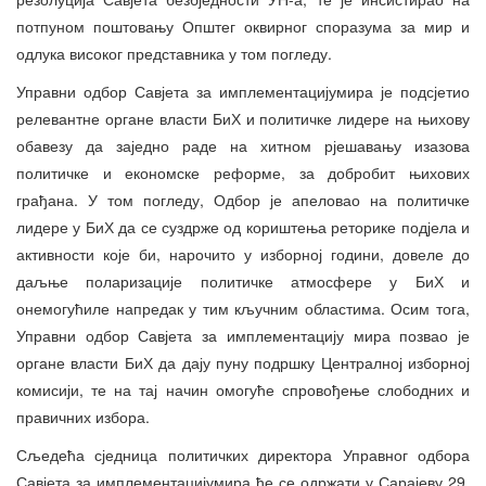
потпуном поштовању Општег оквирног споразума за мир и
одлука високог представника у том погледу.
Управни одбор Савјета за имплементацијумира је подсјетио
релевантне органе власти БиХ и политичке лидере на њихову
обавезу да заједно раде на хитном рјешавању изазова
политичке и економске реформе, за добробит њихових
грађана. У том погледу, Одбор је апеловао на политичке
лидере у БиХ да се суздрже од кориштења реторике подјела и
активности које би, нарочито у изборној години, довеле до
даљње поларизације политичке атмосфере у БиХ и
онемогућиле напредак у тим кључним областима. Осим тога,
Управни одбор Савјета за имплементацију мира позвао је
органе власти БиХ да дају пуну подршку Централној изборној
комисији, те на тај начин омогуће спровођење слободних и
правичних избора.
Сљедећа сједница политичких директора Управног одбора
Савјета за имплементацијумира ће се одржати у Сарајеву 29.