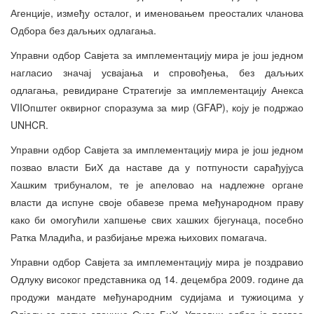
Агенције, између осталог, и именовањем преосталих чланова
Одбора без даљњих одлагања.
Управни одбор Савјета за имплементацију мира је још једном
нагласио значај усвајања и спровођења, без даљњих
одлагања, ревидиране Стратегије за имплементацију Анекса
VIIОпштег оквирног споразума за мир (GFAP), коју је подржао
UNHCR.
Управни одбор Савјета за имплементацију мира је још једном
позвао власти БиХ да наставе да у потпуности сарађујуса
Хашким трибуналом, те је апеловао на надлежне органе
власти да испуне своје обавезе према међународном праву
како би омогућили хапшење свих хашких бјегунаца, посебно
Ратка Младића, и разбијање мрежа њихових помагача.
Управни одбор Савјета за имплементацију мира је поздравио
Одлуку високог представника од 14. децембра 2009. године да
продужи мандате међународним судијама и тужиоцима у
Одјелу за ратне злочине Суда БиХ. Управни одбор је позвао