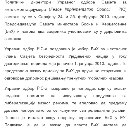
Политички директори Управног одбора Савјета за
имплементацијумира (
Peace Implementation Council
– PIC)
састали су се у Сарајеву 24. и 25. фебруара 2010. године.
Предсједавајући Савјета министара Босне и Херцеговине
(БиХ) и његова два замјеника учествовали су у дијеловима
састанка.
Управни одбор PIC-а поздравио је избор БиХ за несталног
члана Савјета безбједности Уједињених нација у току
двогодишњег периода који је почео 1. јануара 2010. године. То
представља важну прилику за БиХ да пружи конструктиван и
одговоран допринос рјешавању тренутних глобалних изазова.
Управни одбор PIC-а поздравио је напредак који су власти
недавно постигле на испуњавању предуслова за
либерализацију визног режима, те апеловао да предузму
даљње напоре како би се испунили сви релевантни услови.
Поново је истакао своју подршку перспективи БиХ у ЕУ.
Подвукао је да је важно да власти БиХ наставе да