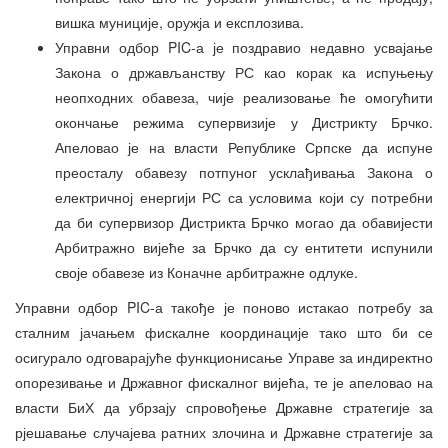
вишка муниције, оружја и експлозива.
Управни одбор PIC-а је поздравио недавно усвајање
Закона о држављанству РС као корак ка испуњењу
неопходних обавеза, чије реализовање ће омогућити
окончање режима супервизије у Дистрикту Брчко.
Апеловао је на власти Републике Српске да испуне
преосталу обавезу потпуног усклађивања Закона о
електричној енергији РС са условима који су потребни
да би супервизор Дистрикта Брчко могао да обавијести
Арбитражно вијеће за Брчко да су ентитети испунили
своје обавезе из Коначне арбитражне одлуке.
Управни одбор PIC-а такође је поново истакао потребу за
сталним јачањем фискалне координације тако што би се
осигурало одговарајуће функционисање Управе за индиректно
опорезивање и Државног фискалног вијећа, те је апеловао на
власти БиХ да убрзају спровођење Државне стратегије за
рјешавање случајева ратних злочина и Државне стратегије за