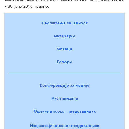
и 30. јуна 2010. године.
Саопштења за јавност
Интервјуи
Чланци
Говори
Конференције за медије
Мултимедија
Одлуке високог представника
Извјештаји високог представника