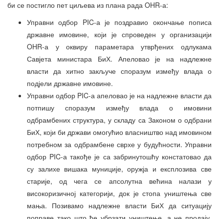
би се постигло пет циљева из плана рада OHR-а:
Управни одбор PIC-а је поздравио окончање пописа
државне имовине, који је спроведен у организацији
OHR-а у оквиру параметара утврђених одлукама
Савјета министара БиХ. Апеловао је на надлежне
власти да хитно закључе споразум између влада о
подјели државне имовине.
Управни одбор PIC-а апеловао је на надлежне власти да
потпишу споразум између влада о имовини
одбрамбених структура, у складу са Законом о одбрани
БиХ, који би држави омогућио власништво над имовином
потребном за одбрамбене сврхе у будућности. Управни
одбор PIC-а такође је са забринутошћу констатовао да
су залихе вишака муниције, оружја и експлозива све
старије, од чега се апсолутна већина налази у
високоризичној категорији, док је стопа уништења све
мања. Позивамо надлежне власти БиХ да ситуацију
поправе тако што ће убрзати уништење, а не продају,