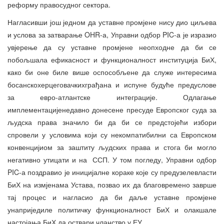
реформу правосудног сектора.
Нагласивши још једном да уставне промјене нису дио циљева
и услова за затварање OHR-а, Управни одбор PIC-а је изразио
увјерење да су уставне промјене неопходне да би се
побољшала ефикасност и функционалност институција БиХ,
како би оне биле више оспособљене да служе интересима
босанскохерцеговачкихграђана и испуне будуће предуслове
за евро-атлантске интеграције. Одлагање
имплементацијенедавно донесене пресуде Европског суда за
људска права значило би да би се предстојећи избори
спровели у условима који су некомпатибилни са Европском
конвенцијиом за заштиту људских права и стога би могло
негативно утицати и на ССП. У том погледу, Управни одбор
PIC-а поздравио је иницијалне кораке које су предузелевласти
БиХ на измјенама Устава, позвао их да благовремено заврше
тај процес и нагласио да би даље уставне промјене
унаприједиле политичку функционалност БиХ и олакшале
настојања БиХ да оствари чланство у ЕУ.