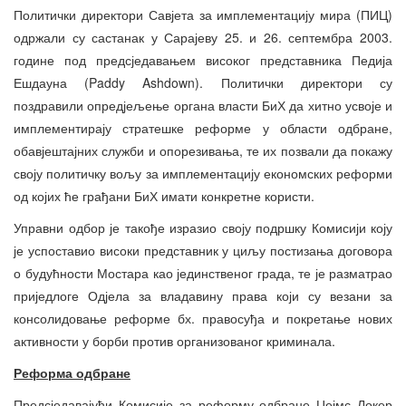
Политички директори Савјета за имплементацију мира (ПИЦ)
одржали су састанак у Сарајеву 25. и 26. септембра 2003.
године под предсједавањем високог представника Педија
Ешдауна (Paddy Ashdown). Политички директори су
поздравили опредјељење органа власти БиХ да хитно усвоје и
имплементирају стратешке реформе у области одбране,
обавјештајних служби и опорезивања, те их позвали да покажу
своју политичку вољу за имплементацију економских реформи
од којих ће грађани БиХ имати конкретне користи.
Управни одбор је такође изразио своју подршку Комисији коју
је успоставио високи представник у циљу постизања договора
о будућности Мостара као јединственог града, те је разматрао
приједлоге Одјела за владавину права који су везани за
консолидовање реформе бх. правосуђа и покретање нових
активности у борби против организованог криминала.
Реформа одбране
Предсједавајући Комисије за реформу одбране Џејмс Локер