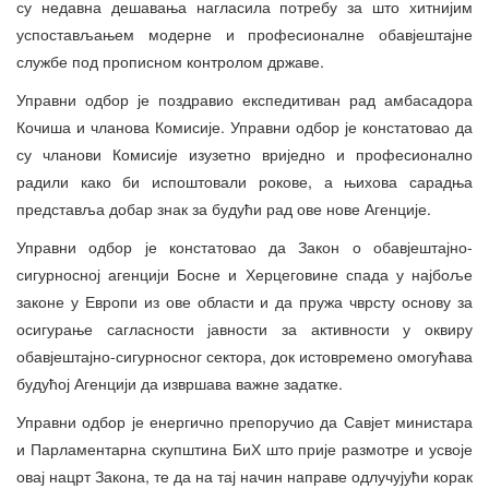
су недавна дешавања нагласила потребу за што хитнијим
успостављањем модерне и професионалне обавјештајне
службе под прописном контролом државе.
Управни одбор је поздравио експедитиван рад амбасадора
Кочиша и чланова Комисије. Управни одбор је констатовао да
су чланови Комисије изузетно вриједно и професионално
радили како би испоштовали рокове, а њихова сарадња
представља добар знак за будући рад ове нове Агенције.
Управни одбор је констатовао да Закон о обавјештајно-
сигурносној агенцији Босне и Херцеговине спада у најбоље
законе у Европи из ове области и да пружа чврсту основу за
осигурање сагласности јавности за активности у оквиру
обавјештајно-сигурносног сектора, док истовремено омогућава
будућој Агенцији да извршава важне задатке.
Управни одбор је енергично препоручио да Савјет министара
и Парламентарна скупштина БиХ што прије размотре и усвоје
овај нацрт Закона, те да на тај начин направе одлучујући корак