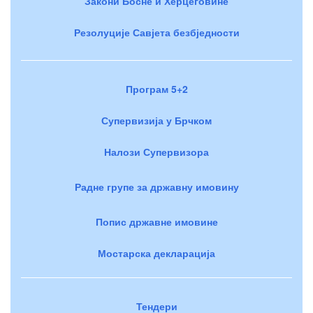
Закони Босне и Херцеговине
Резолуције Савјета безбједности
Програм 5+2
Супервизија у Брчком
Налози Супервизора
Радне групе за државну имовину
Попис државне имовине
Мостарска декларација
Тендери