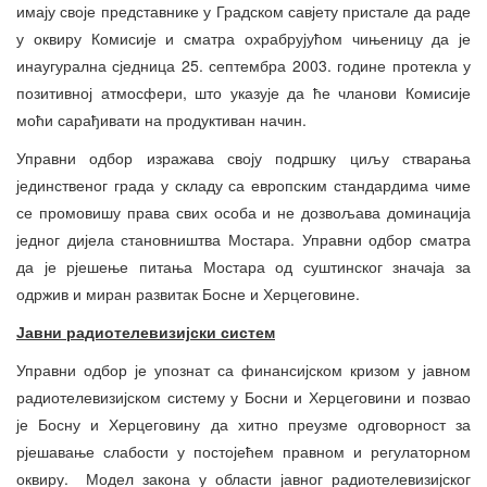
имају своје представнике у Градском савјету пристале да раде
у оквиру Комисије и сматра охрабрујућом чињеницу да је
инаугурална сједница 25. септембра 2003. године протекла у
позитивној атмосфери, што указује да ће чланови Комисије
моћи сарађивати на продуктиван начин.
Управни одбор изражава своју подршку циљу стварања
јединственог града у складу са европским стандардима чиме
се промовишу права свих особа и не дозвољава доминација
једног дијела становништва Мостара. Управни одбор сматра
да је рјешење питања Мостара од суштинског значаја за
одржив и миран развитак Босне и Херцеговине.
Јавни радиотелевизијски систем
Управни одбор је упознат са финансијском кризом у јавном
радиотелевизијском систему у Босни и Херцеговини и позвао
је Босну и Херцеговину да хитно преузме одговорност за
рјешавање слабости у постојећем правном и регулаторном
оквиру. Модел закона у области јавног радиотелевизијског