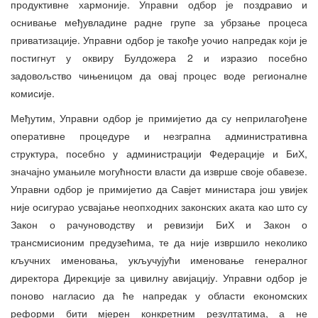
продуктивне хармоније. Управни одбор је поздравио и
оснивање међувладине радне групе за убрзање процеса
приватизације. Управни одбор је такође уочио напредак који је
постигнут у оквиру Булдожера 2 и изразио посебно
задовољство чињеницом да овај процес воде регионалне
комисије.
Међутим, Управни одбор је примијетио да су неприлагођене
оперативне процедуре и незграпна административна
структура, посебно у администрацији Федерације и БиХ,
значајно умањиле могућности власти да изврше своје обавезе.
Управни одбор је примијетио да Савјет министара још увијек
није осигурао усвајање неопходних законских аката као што су
Закон о рачуноводству и ревизији БиХ и Закон о
трансмисионим предузећима, те да није извршило неколико
кључних именовања, укључујући именовање генералног
директора Дирекције за цивилну авијацију. Управни одбор је
поново нагласио да ће напредак у области економских
реформи бити мјерен конкретним резултатима, а не