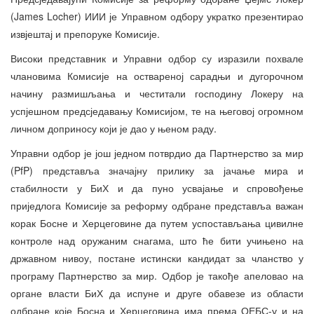
(James Locher) ИИИ је Управном одбору укратко презентирао
извјештај и препоруке Комисије.
Високи представник и Управни одбор су изразили похвале
члановима Комисије на оствареној сарадњи и дугорочном
начину размишљања и честитали господину Локеру на
успјешном предсједавању Комисијом, те на његовој огромном
личном доприносу који је дао у њеном раду.
Управни одбор је још једном потврдио да Партнерство за мир
(PfP) представља значајну прилику за јачање мира и
стабилности у БиХ и да пуно усвајање и спровођење
приједлога Комисије за реформу одбране представља важан
корак Босне и Херцеговине да путем успостављања цивилне
контроле над оружаним снагама, што ће бити учињено на
државном нивоу, постане истински кандидат за чланство у
програму Партнерство за мир. Одбор је такође апеловао на
органе власти БиХ да испуне и друге обавезе из области
одбране које Босна и Херцеговина има према ОЕБС-у и на