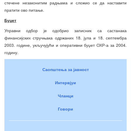
стечене незаконитим радњама и сложио се да наставити
пратити ово питање.
Буџет
Управни одбор је одобрио записник са састанака
финансијских стручњака одржаних 18. јула и 18. септембра
2003. године, укључујући и оперативни буџет ОХР-а за 2004.
годину.
Саопштења за јавност
Интервјуи
Чланци
Говори