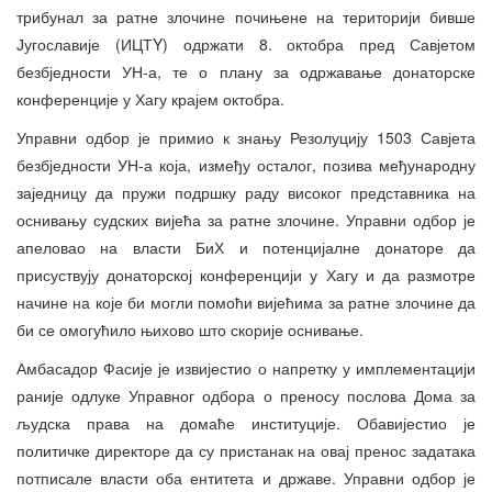
трибунал за ратне злочине почињене на територији бивше
Југославије (ИЦТY) одржати 8. октобра пред Савјетом
безбједности УН-а, те о плану за одржавање донаторске
конференције у Хагу крајем октобра.
Управни одбор је примио к знању Резолуцију 1503 Савјета
безбједности УН-а која, између осталог, позива међународну
заједницу да пружи подршку раду високог представника на
оснивању судских вијећа за ратне злочине. Управни одбор је
апеловао на власти БиХ и потенцијалне донаторе да
присуствују донаторској конференцији у Хагу и да размотре
начине на које би могли помоћи вијећима за ратне злочине да
би се омогућило њихово што скорије оснивање.
Амбасадор Фасије је извијестио о напретку у имплементацији
раније одлуке Управног одбора о преносу послова Дома за
људска права на домаће институције. Обавијестио је
политичке директоре да су пристанак на овај пренос задатака
потписале власти оба ентитета и државе. Управни одбор је