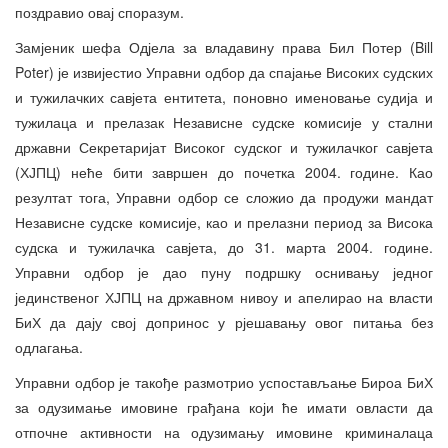
поздравио овај споразум.
Замјеник шефа Одјела за владавину права Бил Потер (Bill
Poter) је извијестио Управни одбор да спајање Високих судских
и тужилачких савјета ентитета, поновно именовање судија и
тужилаца и прелазак Независне судске комисије у стални
државни Секретаријат Високог судског и тужилачког савјета
(ХЈПЦ) неће бити завршен до почетка 2004. године. Као
резултат тога, Управни одбор се сложио да продужи мандат
Независне судске комисије, као и прелазни период за Висока
судска и тужилачка савјета, до 31. марта 2004. године.
Управни одбор је дао пуну подршку оснивању једног
јединственог ХЈПЦ на државном нивоу и апелирао на власти
БиХ да дају свој допринос у рјешавању овог питања без
одлагања.
Управни одбор је такође размотрио успостављање Бироа БиХ
за одузимање имовине грађана који ће имати овласти да
отпочне активности на одузимању имовине криминалаца