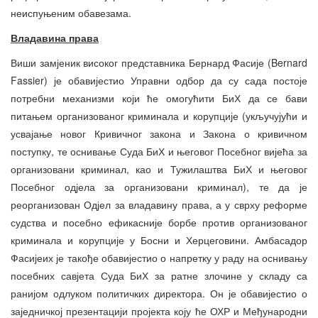
неиспуњеним обавезама.
Владавина права
Виши замјеник високог представника Бернард Фасије (Bernard
Fassier) је обавијестио Управни одбор да су сада постоје
потребни механизми који ће омогућити БиХ да се бави
питањем организованог криминала и корупције (укључујући и
усвајање новог Кривичног закона и Закона о кривичном
поступку, те оснивање Суда БиХ и његовог Посебног вијећа за
организовани криминал, као и Тужилаштва БиХ и његовог
Посебног одјела за организовани криминал), те да је
реорганизован Одјел за владавину права, а у сврху реформе
судства и посебно ефикасније борбе против организованог
криминала и корупције у Босни и Херцеговини. Амбасадор
Фасијеих је такође обавијестио о напретку у раду на оснивању
посебних савјета Суда БиХ за ратне злочине у складу са
ранијом одлуком политичких директора. Он је обавијестио о
заједничкој презентацији пројекта коју ће ОХР и Међународни