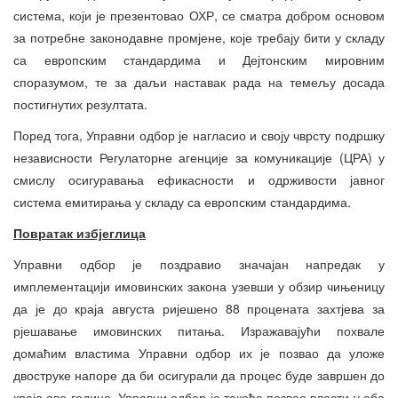
система, који је презентовао ОХР, се сматра добром основом
за потребне законодавне промјене, које требају бити у складу
са европским стандардима и Дејтонским мировним
споразумом, те за даљи наставак рада на темељу досада
постигнутих резултата.
Поред тога, Управни одбор је нагласио и своју чврсту подршку
независности Регулаторне агенције за комуникације (ЦРА) у
смислу осигуравања ефикасности и одрживости јавног
система емитирања у складу са европским стандардима.
Повратак избјеглица
Управни одбор је поздравио значајан напредак у
имплементацији имовинских закона узевши у обзир чињеницу
да је до краја августа ријешено 88 процената захтјева за
рјешавање имовинских питања. Изражавајући похвале
домаћим властима Управни одбор их је позвао да уложе
двоструке напоре да би осигурали да процес буде завршен до
краја ове године. Управни одбор је такође позвао власти у оба