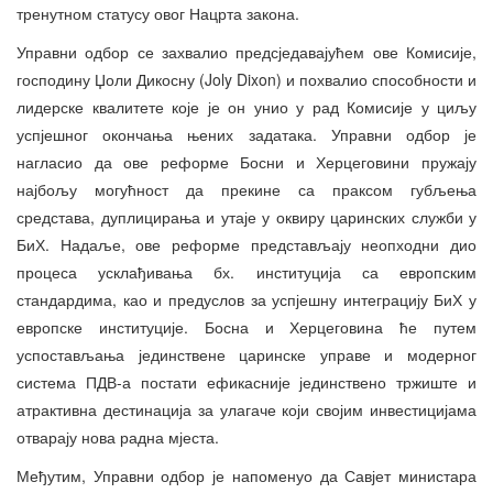
тренутном статусу овог Нацрта закона.
Управни одбор се захвалио предсједавајућем ове Комисије,
господину Џоли Дикосну (Joly Dixon) и похвалио способности и
лидерске квалитете које је он унио у рад Комисије у циљу
успјешног окончања њених задатака. Управни одбор је
нагласио да ове реформе Босни и Херцеговини пружају
најбољу могућност да прекине са праксом губљења
средстава, дуплицирања и утаје у оквиру царинских служби у
БиХ. Надаље, ове реформе представљају неопходни дио
процеса усклађивања бх. институција са европским
стандардима, као и предуслов за успјешну интеграцију БиХ у
европске институције. Босна и Херцеговина ће путем
успостављања јединствене царинске управе и модерног
система ПДВ-а постати ефикасније јединствено тржиште и
атрактивна дестинација за улагаче који својим инвестицијама
отварају нова радна мјеста.
Међутим, Управни одбор је напоменуо да Савјет министара