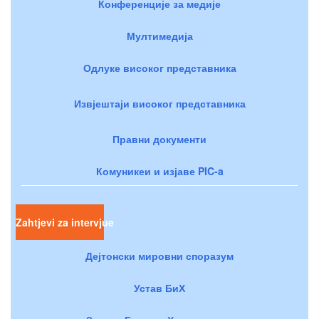
Конференције за медије
Мултимедија
Одлуке високог представника
Извјештаји високог представника
Правни документи
Комуникеи и изјаве PIC-a
Zahtjevi za intervjue
Дејтонски мировни споразум
Устав БиХ