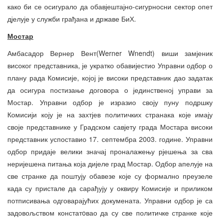
како би се осигурало да обавјештајно-сигурносни сектор опет
дјелује у служби грађана и државе БиХ.
Мостар
Амбасадор Вернер Вент(Werner Wnendt) виши замјеник
високог представника, је укратко обавијестио Управни одбор о
плану рада Комисије, којој је високи представник дао задатак
да осигура постизање договора о јединственој управи за
Мостар. Управни одбор је изразио своју пуну подршку
Комисији коју је на захтјев политичких странака које имају
своје представнике у Градском савјету града Мостара високи
представник успоставио 17. септембра 2003. године. Управни
одбор придаје велики значај проналажењу рјешења за сва
неријешена питања која дијеле град Мостар. Одбор апелује на
све странке да поштују обавезе које су формално преузеле
када су пристале да сарађују у оквиру Комисије и приликом
потписивања одговарајућих докумената. Управни одбор је са
задовољством констатoвао да су све политичке странке које