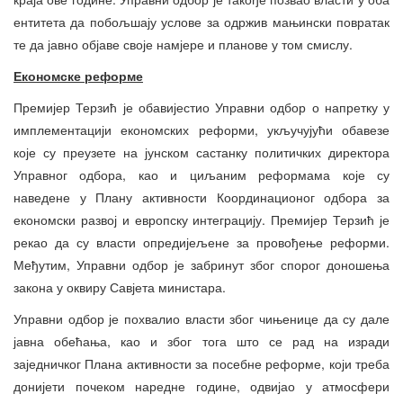
ентитета да побољшају услове за одржив мањински повратак
те да јавно објаве своје намјере и планове у том смислу.
Економске реформе
Премијер Терзић је обавијестио Управни одбор о напретку у
имплементацији економских реформи, укључујући обавезе
које су преузете на јунском састанку политичких директора
Управног одбора, као и циљаним реформама које су
наведене у Плану активности Координационог одбора за
економски развој и европску интеграцију. Премијер Терзић је
рекао да су власти опредијељене за провођење реформи.
Међутим, Управни одбор је забринут због спорог доношења
закона у оквиру Савјета министара.
Управни одбор је похвалио власти због чињенице да су дале
јавна обећања, као и због тога што се рад на изради
заједничког Плана активности за посебне реформе, који треба
донијети почеком наредне године, одвијао у атмосфери