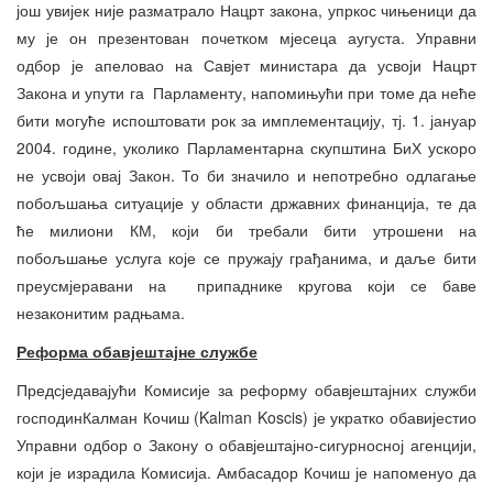
још увијек није разматрало Нацрт закона, упркос чињеници да
му је он презентован почетком мјесеца аугуста. Управни
одбор је апеловао на Савјет министара да усвоји Нацрт
Закона и упути га Парламенту, напомињући при томе да неће
бити могуће испоштовати рок за имплементацију, тј. 1. јануар
2004. године, уколико Парламентарна скупштина БиХ ускоро
не усвоји овај Закон. То би значило и непотребно одлагање
побољшања ситуације у области државних финанција, те да
ће милиони КМ, који би требали бити утрошени на
побољшање услуга које се пружају грађанима, и даље бити
преусмјеравани на припаднике кругова који се баве
незаконитим радњама.
Реформа обавјештајне службе
Предсједавајући Комисије за реформу обавјештајних служби
господинКалман Кочиш (Kalman Koscis) је укратко обавијестио
Управни одбор о Закону о обавјештајно-сигурносној агенцији,
који је израдила Комисија. Амбасадор Кочиш је напоменуо да