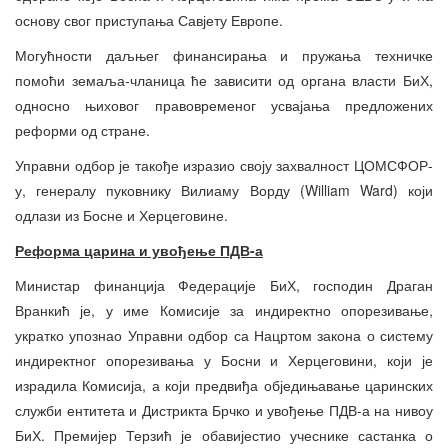
основу свог приступања Савјету Европе.
Могућности даљњег финансирања и пружања техничке
помоћи земаља-чланица ће зависити од органа власти БиХ,
односно њиховог правовременог усвајања предложених
реформи од стране.
Управни одбор је такође изразио своју захвалност ЦОМСФОР-
у, генералу пуковнику Вилиаму Ворду (William Ward) који
одлази из Босне и Херцеговине.
Реформа царина и увођење ПДВ-а
Министар финанција Федерације БиХ, господин Драган
Вранкић је, у име Комисије за индиректно опорезивање,
укратко упознао Управни одбор са Нацртом закона о систему
индиректног опорезивања у Босни и Херцеговини, који је
израдила Комисија, а који предвиђа обједињавање царинских
служби ентитета и Дистрикта Брчко и увођење ПДВ-а на нивоу
БиХ. Премијер Терзић је обавијестио учеснике састанка о