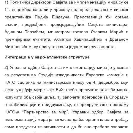
1) Политички директори Савјета за имплементацију мира су се
11. децембра састали у Бриселу под предсједавањем високог
представника Педија Ешдауна. Представници бх. органа
власти, предвођени предсједавајућим Савјета министара,
Аднаном Терзићем, министром трезора Љерком Марић и
премијерима ентитета, Ахметом Хаџипашићем и Драганом
Микеревићем, су присуствовали једном дијелу састанка.
Интеграција у евро-атлантске структуре
2) Управни одбор Савјета за имплементацију мира је упознат
са резултатима Студије изводљивости Европске комисије и
НАТО састанка на министарском нивоу од 4. децембра, који
јасно утврђују мјере које БиХ треба предузети како би могла
испунити оба своја циља, тј. започети преговоре за Споразум
о стабилизацији и придруживању, те придруживање програму
НАТО-а “Партнерство за мир”. Управни одбор Савјета за
имплементацију мира је нагласио да бх. органи власти требају
сами предузети те активности и да би оне требале започети