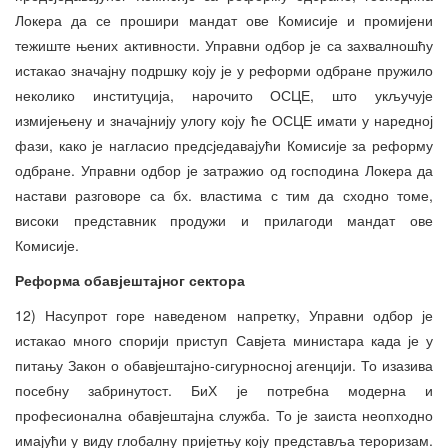
Локера да се прошири мандат ове Комисије и промијени
тежиште њених активности. Управни одбор је са захвалношћу
истакао значајну подршку коју је у реформи одбране пружило
неколико институција, нарочито ОСЦЕ, што укључује
измијењену и значајнију улогу коју ће ОСЦЕ имати у наредној
фази, како је нагласио предсједавајући Комисије за реформу
одбране. Управни одбор је затражио од господина Локера да
настави разговоре са бх. властима с тим да сходно томе,
високи представник продужи и прилагоди мандат ове
Комисије.
Реформа обавјештајног сектора
12) Насупрот горе наведеном напретку, Управни одбор је
истакао много спорији приступ Савјета министара када је у
питању Закон о обавјештајно-сигурносној агенцији. То изазива
посебну забринутост. БиХ је потребна модерна и
професионална обавјештајна служба. То је заиста неопходно
имајући у виду глобалну пријетњу коју представља тероризам.