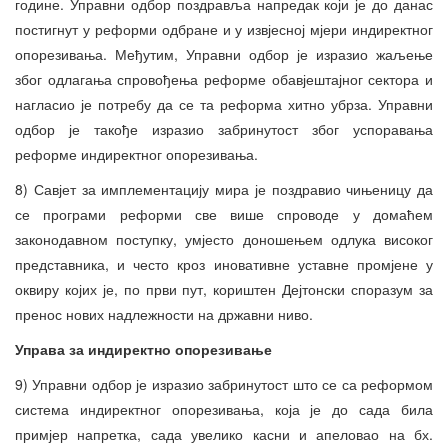
године. Управни одбор поздравља напредак који је до данас
постигнут у реформи одбране и у извјесној мјери индиректног
опорезивања. Међутим, Управни одбор је изразио жаљење
због одлагања спровођења реформе обавјештајног сектора и
нагласио је потребу да се та реформа хитно убрза. Управни
одбор је такође изразио забринутост због успоравања
реформе индиректног опорезивања.
8) Савјет за имплементацију мира је поздравио чињеницу да
се програми реформи све више спроводе у домаћем
законодавном поступку, умјесто доношењем одлука високог
представника, и често кроз иновативне уставне промјене у
оквиру којих је, по први пут, кориштен Дејтонски споразум за
пренос нових надлежности на државни ниво.
Управа за индиректно опорезивање
9) Управни одбор је изразио забринутост што се са реформом
система индиректног опорезивања, која је до сада била
примјер напретка, сада увелико касни и апеловао на бх.