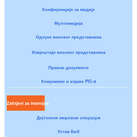
Конференције за медије
Мултимедија
Одлуке високог представника
Извјештаји високог представника
Правни документи
Комуникеи и изјаве PIC-a
Zahtjevi za intervjue
Дејтонски мировни споразум
Устав БиХ