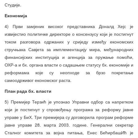
Студије.
Економија
4) Први замјеник високог представника Доналд Хејс је
извијестио политичке директоре о консензусу који је постигнут
током разговора одржаних у сриједу између економских
стручњака Савјета за имплементацију мира, међународних
финансијских институција и агенција за пружање помоћи,
ОХР-а и бх. органа власти о садашњем статусу бх. економије и
реформама које су неопходе за брзо покретање
самоодрживог економског раста.
План рада бх. власти
5) Премијер Терзић је упознао Управни одбор са напретком
који је постигнут у спровођењу програма за реформу јавне
управе у БиХ. Три премијера су договорила програм реформе
јавне управе 28. марта 2003. године. Генерални секретар
Сталног комитета за војна питања, Енес БећирбашИћ је