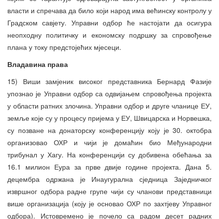
власти и спречава да било који народ има већинску контролу у
Градском савјету. Управни одбор ће настојати да осигура
неопходну политичку и економску подршку за спровођење
плана у току предстојећих мјесеци.
Владавина права
15) Виши замјеник високог представника Бернард Фазије
упознао је Управни одбор са одвијањем спровођења пројекта
у области ратних злочина. Управни одбор и друге чланице ЕУ,
земље које су у процесу пријема у ЕУ, Швицарска и Норвешка,
су позване на донаторску конференцију коју је 30. октобра
организовао ОХР и чији је домаћин био Међународни
трибунал у Хагу. На конференцији су добивена обећања за
16.1 милион Еура за прве двије године пројекта. Дана 5.
децембра одржана је Инаугурална сједница Заједничког
извршног одбора радне групе чији су чланови представници
више организација (коју је основао ОХР по захтјеву Управног
одбора). Истовремено је почело са радом десет радних