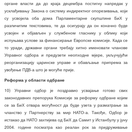
органе власти да до краја децембра постигну напредак у
усклађивању Закона о систему индиректног опорезивања, који
су усвојила оба дома Парламентарне скупштине БиХ у
различитим текстовима, те да осигурају да он коначно буде
усвојен и објављен у службеном гласнику у облику који
испуњава услове за финансирање Европске комисије. Када се
то уради, државни органи требају хитно именовати чланове
Управног одбора и предузети неопходне мјере, укључујући
реорганизацију царинске управе и обављање припрема за
увођење ПДВ-а што је могуће прије.
Реформа у области одбране
10) Управни одбор је поздравио усвајање готово свих
законодавних препорука Комисије за реформу одбране којим
се за БиХ отвара могућност да буде узета у разматрање за
чланство у Партнерству за мир НАТО-а. Такође, Одбор је
истакао да НАТО захтијева од БиХ да Самит у Истанбулу у јуну
2004. године посматра као реалан рок за придруживање