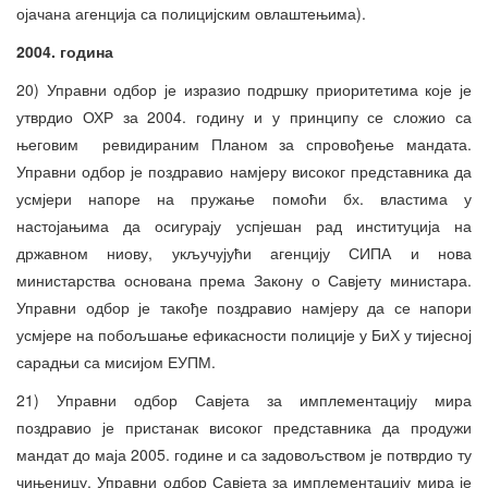
ојачана агенција са полицијским овлаштењима).
2004. година
20) Управни одбор је изразио подршку приоритетима које је
утврдио ОХР за 2004. годину и у принципу се сложио са
његовим ревидираним Планом за спровођење мандата.
Управни одбор је поздравио намјеру високог представника да
усмјери напоре на пружање помоћи бх. властима у
настојањима да осигурају успјешан рад институција на
државном ниову, укључујући агенцију СИПА и нова
министарства основана према Закону о Савјету министара.
Управни одбор је такође поздравио намјеру да се напори
усмјере на побољшање ефикасности полиције у БиХ у тијесној
сарадњи са мисијом ЕУПМ.
21) Управни одбор Савјета за имплементацију мира
поздравио је пристанак високог представника да продужи
мандат до маја 2005. године и са задовољством је потврдио ту
чињеницу. Управни одбор Савјета за имплементацију мира је