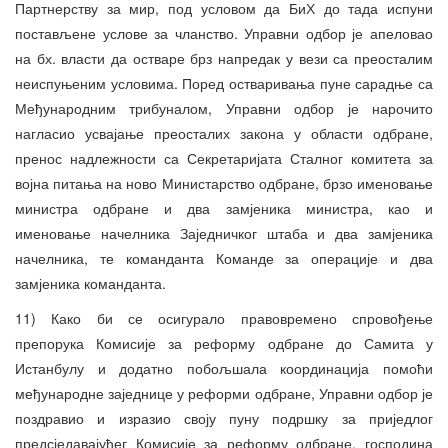
Партнерству за мир, под условом да БиХ до тада испуни
постављене услове за чланство. Управни одбор је апеловао
на бх. власти да остваре брз напредак у вези са преосталим
неиспуњеним условима. Поред остваривања пуне сарадње са
Међународним трибуналом, Управни одбор је нарочито
нагласио усвајање преосталих закона у области одбране,
пренос надлежности са Секретаријата Сталног комитета за
војна питања на ново Министарство одбране, брзо именовање
министра одбране и два замјеника министра, као и
именовање начелника Заједничког штаба и два замјеника
начелника, те команданта Команде за операције и два
замјеника команданта.
11) Како би се осигурало правовремено спровођење
препорука Комисије за реформу одбране до Самита у
Истанбулу и додатно побољшала координација помоћи
међународне заједнице у реформи одбране, Управни одбор је
поздравио и изразио своју пуну подршку за приједлог
предсједавајућег Комисије за реформу одбране, господина