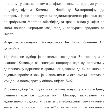
постигнут у вези са низом значајних питања, што је омогућило
предсједавајућем Комисије, Норберту Винтерштајну да
припреми јасне препоруке за административно рјешење које
ће грађанима Мостара обезбиједити трајни оквир у којем ће
моћи поново изградити свој град и осигурати средства за
живот.
Извјештај господина Винтерштајна ће бити објављен 15.
децембра.
14) Управни одбор је похвалио господина Винтерштајна и
чланове Комисије за значајан напредак који су постигли у
дефинисању одрживог и правичног рјешења да би се коначно
ријешио проблем који је и политички и економски негативно
утицао на послијератну обнову цијеле БиХ.
Управни одбор ће пружити своју пуну подршку у спровођењу
рјешења које се односи на Мостар, заснованог на
јединственој градској управи и са ефикасним механизмима
којим се гарантује одговарајућа заступљеност у органима