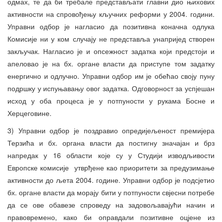
одмах, те да би требале представљати главни дио њихових
активности на спровођењу кључних реформи у 2004. години.
Управни одбор је нагласио да позитивна коначна одлука
Комисије ни у ком случају не представља унапријед створен
закључак. Нагласио је и опсежност задатка који предстоји и
апеловао је на бх. органе власти да приступе том задатку
енергично и одлучно. Управни одбор им је обећао своју пуну
подршку у испуњавању овог задатка. Одговорност за успјешан
исход у оба процеса је у потпуности у рукама Босне и
Херцеговине.
3) Управни одбор је поздравио опредијељеност премијера
Терзића и бх. органа власти да постигну значајан и брз
напредак у 16 области које су у Студији изводљивости
Европске комисије утврђене као приоритети за предузимање
активности до љета 2004. године. Управни одбор је подсјетио
бх. органе власти да морају бити у потпуности свјесни потребе
да се ове обавезе спроведу на задовољавајући начин и
правовремено, како би оправдали позитивне оцјене из