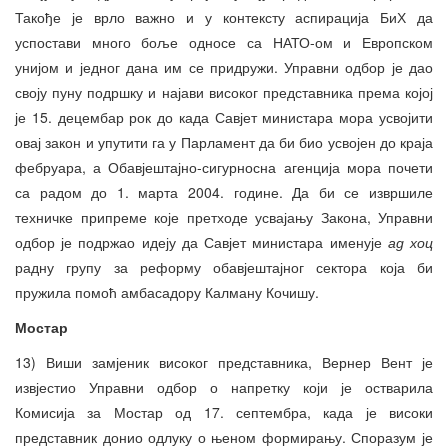
Такође је врло важно и у контексту аспирација БиХ да
успостави много боље односе са НАТО-ом и Европском
унијом и једног дана им се придружи. Управни одбор је дао
своју пуну подршку и најави високог представника према којој
је 15. децембар рок до када Савјет министара мора усвојити
овај закон и упутити га у Парламент да би био усвојен до краја
фебруара, а Обавјештајно-сигурносна агенција мора почети
са радом до 1. марта 2004. године. Да би се извршиле
техничке припреме које претходе усвајању Закона, Управни
одбор је подржао идеју да Савјет министара именује
ад хоц
радну групу за реформу обавјештајног сектора која би
пружила помоћ амбасадору Калману Кочишу.
Мостар
13) Виши замјеник високог представника, Вернер Вент је
извјестио Управни одбор о напретку који је остварила
Комисија за Мостар од 17. септембра, када је високи
представник донио одлуку о њеном формирању. Споразум је