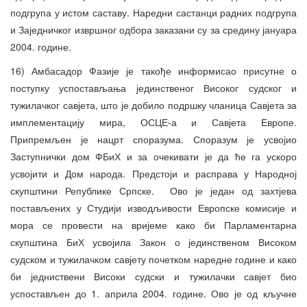
подгрупа у истом саставу. Наредни састанци радних подгрупа
и Заједничког извршног одбора заказани су за средину јануара
2004. године.
16) Амбасадор Фазије је такође информисао присутне о
поступку успостављања јединственог Високог судског и
тужилачког савјета, што је добило подршку чланица Савјета за
имплементацију мира, ОСЦЕ-а и Савјета Европе.
Припремљен је нацрт споразума. Споразум је усвојио
Заступнички дом ФБиХ и за очекивати је да ће га ускоро
усвојити и Дом народа. Предстоји и расправа у Народној
скупштини Републике Српске. Ово је један од захтјева
постављених у Студији изводљивости Европске комисије и
мора се провести на вријеме како би Парламентарна
скупштина БиХ усвојила Закон о јединственом Високом
судском и тужилачком савјету почетком наредне године и како
би једниствени Високи судски и тужилачки савјет био
успостављен до 1. априла 2004. године. Ово је од кључне