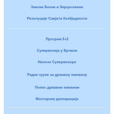
Закони Босне и Херцеговине
Резолуције Савјета безбједности
Програм 5+2
Супервизија у Брчком
Налози Супервизора
Радне групе за државну имовину
Попис државне имовине
Мостарска декларација