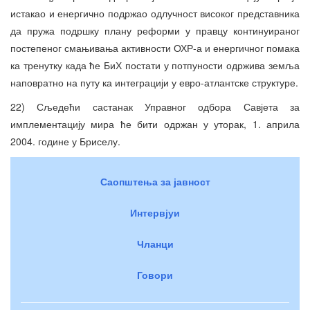
истакао и енергично подржао одлучност високог представника
да пружа подршку плану реформи у правцу континуираног
постепеног смањивања активности ОХР-а и енергичног помака
ка тренутку када ће БиХ постати у потпуности одржива земља
наповратно на путу ка интеграцији у евро-атлантске структуре.
22) Сљедећи састанак Управног одбора Савјета за
имплементацију мира ће бити одржан у уторак, 1. априла
2004. године у Бриселу.
Саопштења за јавност
Интервјуи
Чланци
Говори