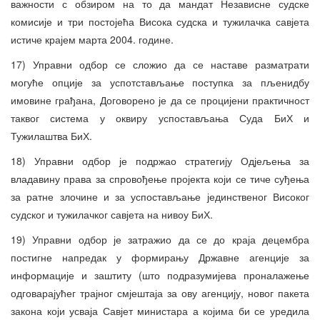
важности с обзиром на то да мандат Независне судске
комисије и три постојећа Висока судска и тужилачка савјета
истиче крајем марта 2004. године.
17) Управни одбор се сложио да се наставе разматрати
могуће опције за успотстављање поступка за пљенидбу
имовине грађана, Договорено је да се процијени практичност
таквог система у оквиру успостављања Суда БиХ и
Тужилаштва БиХ.
18) Управни одбор је подржао стратегију Одјељења за
владавину права за спровођење пројекта који се тиче суђења
за ратне злочине и за успостављање јединственог Високог
судског и тужилачког савјета на нивоу БиХ.
19) Управни одбор је затражио да се до краја децембра
постигне напредак у формирању Државне агенције за
информације и заштиту (што подразумијева проналажење
одговарајућег трајног смјештаја за ову агенцију, новог пакета
закона који усваја Савјет министара а којима би се уредила