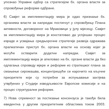
упознао Управни одбор са стратегијом бх. органа власти за
спровођење реформе одбране.
6) Савјет за имплементацију мира је одао признање бх.
органима власти за напредак постигнут у спровођењу Плана
активности, договореног на Мраковици у јулу мјесецу. Савјет
за имплементацију мира је констатовао да успјешан процес
израде и усвајања средњорочне стратегије развоја одражава
прагматичан приступ бх. органа власти на основу којег је
могуће остварити додатни напредак. Савјет за
имплементацију мира је апеловао на бх. органе власти да без
одлагања спроведу мјере и реформе из стратешког плана за
смањење сиромашва, концентришући се нарочито на кључне
приоритете који су потребни за испуњавање захтјева
утврђених у Студији изводљивости Европске комисије и на
процес структуралне реформе.
7) Нова спремност за постизање консензуса је такође била
евидентна у другим приоритетним областима током 2003.