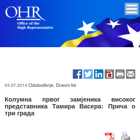
03.07.2014
Oslobođenje, Dnevni list
Колумна првог замјеника високог
представника Тамира Васера: Прича о
три града