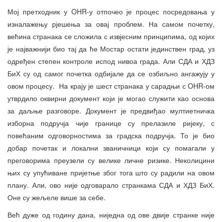
Мој претходник у OHR-у отпочео је процес посредовања у
изналажењу рјешења за овај проблем. На самом почетку,
већина странака се сложила с извјесним принципима, од којих
је најважнији био тај да ће Мостар остати јединствен град, уз
одређен степен контроле испод нивоа града. Али СДА и ХДЗ
БиХ су од самог почетка одбијале да се озбиљно ангажују у
овом процесу. На крају је шест странака у сарадњи с OHR-ом
утврдило оквирни документ који је могао служити као основа
за даљње разговоре. Документ је предвиђао мултиетничка
изборна подручја чије границе су прелазиле ријеку, с
повећаним одговорностима за градска подручја. То је био
добар почетак и локални званичници који су помагали у
преговорима преузели су велике личне ризике. Неколицини
њих су упућиване пријетње због тога што су радили на овом
плану. Али, ово није одговарало странкама СДА и ХДЗ БиХ.
Оне су жељеле више за себе.
Већ дуже од годину дана, ниједна од ове двије странке није