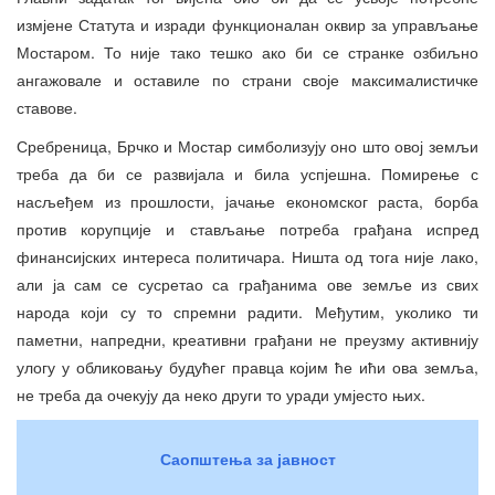
измјене Статута и изради функционалан оквир за управљање
Мостаром. То није тако тешко ако би се странке озбиљно
ангажовале и оставиле по страни своје максималистичке
ставове.
Сребреница, Брчко и Мостар симболизују оно што овој земљи
треба да би се развијала и била успјешна. Помирење с
насљеђем из прошлости, јачање економског раста, борба
против корупције и стављање потреба грађана испред
финансијских интереса политичара. Ништа од тога није лако,
али ја сам се сусретао са грађанима ове земље из свих
народа који су то спремни радити. Међутим, уколико ти
паметни, напредни, креативни грађани не преузму активнију
улогу у обликовању будућег правца којим ће ићи ова земља,
не треба да очекују да неко други то уради умјесто њих.
Саопштења за јавност