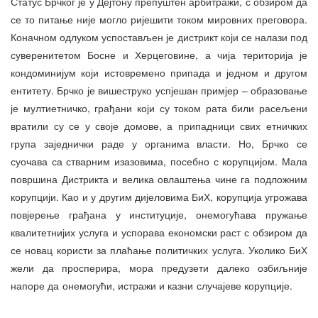
Статус Брчког је у Дејтону препуштен арбитражи, с обзиром да
се то питање није могло ријешити током мировних преговора.
Коначном одлуком успостављен је дистрикт који се налази под
суверенитетом Босне и Херцеговине, а чија територија је
кондоминијум који истовремено припада и једном и другом
ентитету. Брчко је вишеструко успјешан примјер – образовање
је мултиетничко, грађани који су током рата били расељени
вратили су се у своје домове, а припадници свих етничких
група заједнички раде у органима власти. Но, Брчко се
суочава са стварним изазовима, посебно с корупцијом. Мала
површина Дистрикта и велика овлаштења чине га подложним
корупцији. Као и у другим дијеловима БиХ, корупција угрожава
повјерење грађана у институције, онемогућава пружање
квалитетнијих услуга и успорава економски раст с обзиром да
се новац користи за плаћање политичких услуга. Уколико БиХ
жели да просперира, мора предузети далеко озбиљније
напоре да онемогући, истражи и казни случајеве корупције.