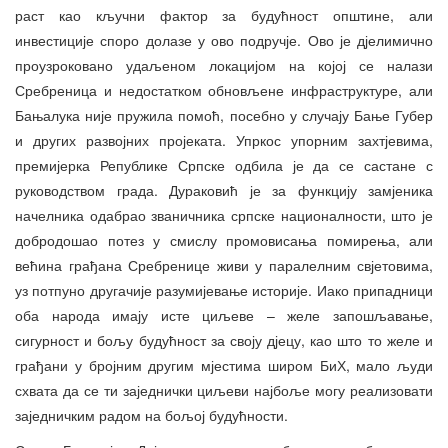
раст као кључни фактор за будућност општине, али
инвестиције споро долазе у ово подручје. Ово је дјелимично
проузроковано удаљеном локацијом на којој се налази
Сребреница и недостатком обновљене инфраструктуре, али
Бањалука није пружила помоћ, посебно у случају Бање Губер
и других развојних пројеката. Упркос упорним захтјевима,
премијерка Републике Српске одбила је да се састане с
руководством града. Дураковић је за функцију замјеника
начелника одабрао званичника српске националности, што је
добродошао потез у смислу промовисања помирења, али
већина грађана Сребренице живи у паралелним свјетовима,
уз потпуно другачије разумијевање историје. Иако припадници
оба народа имају исте циљеве – желе запошљавање,
сигурност и бољу будућност за своју дјецу, као што то желе и
грађани у бројним другим мјестима широм БиХ, мало људи
схвата да се ти заједнички циљеви најбоље могу реализовати
заједничким радом на бољој будућности.