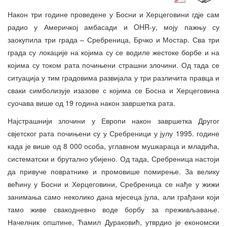
Након три године проведене у Босни и Херцеговини гдје сам
радио у Америчкој амбасади и OHR-у, моју пажњу су
заокупила три града – Сребреница, Брчко и Мостар. Сва три
града су локације на којима су се водиле жестоке борбе и на
којима су током рата почињени страшни злочини. Од тада се
ситуација у тим градовима развијала у три различита правца и
сваки симболизује изазове с којима се Босна и Херцеговина
суочава више од 19 година након завршетка рата.
Најстрашнији злочини у Европи након завршетка Другог
свјетског рата почињени су у Сребреници у јулу 1995. године
када је више од 8 000 особа, углавном мушкараца и младића,
систематски и брутално убијено. Од тада, Сребреница настоји
да привуче повратнике и промовише помирење. За велику
већину у Босни и Херцеговини, Сребреница се нађе у жижи
занимања само неколико дана мјесеца јула, али грађани који
тамо живе свакодневно воде борбу за преживљавање.
Начелник општине, Ћамил Дураковић, утврдио је економски