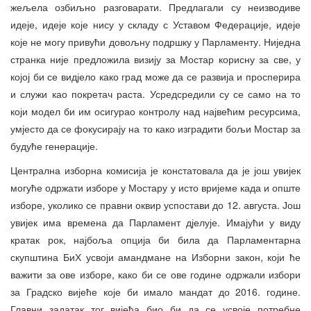
жељела озбиљно разговарати. Предлагали су неизводиве
идеје, идеје које нису у складу с Уставом Федерације, идеје
које не могу привући довољну подршку у Парламенту. Ниједна
странка није предложила визију за Мостар корисну за све, у
којој би се видјело како град може да се развија и просперира
и служи као покретач раста. Усредсредили су се само на то
који модел би им осигурао контролу над највећим ресурсима,
умјесто да се фокусирају на то како изградити бољи Мостар за
будуће генерације.
Централна изборна комисија је констатовала да је још увијек
могуће одржати изборе у Мостару у исто вријеме када и опште
изборе, уколико се правни оквир успостави до 12. августа. Још
увијек има времена да Парламент дјелује. Имајући у виду
кратак рок, најбоља опција би била да Парламентарна
скупштина БиХ усвоји амандмане на Изборни закон, који ће
важити за ове изборе, како би се ове године одржали избори
за Градско вијеће које би имало мандат до 2016. године.
Главни задатак тог вијећа био би да се усвоје потребне