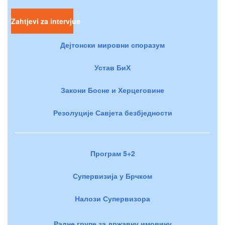
Zahtjevi za intervjue
Дејтонски мировни споразум
Устав БиХ
Закони Босне и Херцеговине
Резолуције Савјета безбједности
Програм 5+2
Супервизија у Брчком
Налози Супервизора
Радне групе за државну имовину