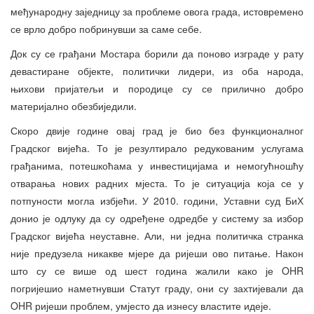
међународну заједницу за проблеме овога града, истовремено
се врло добро побринувши за саме себе.
Док су се грађани Мостара борили да поново изграде у рату
девастиране објекте, политички лидери, из оба народа,
њихови пријатељи и породице су се прилично добро
материјално обезбиједили.
Скоро двије године овај град је био без функционалног
Градског вијећа. То је резултирало редукованим услугама
грађанима, потешкоћама у инвестицијама и немогућношћу
отварања нових радних мјеста. То је ситуација која се у
потпуности могла избјећи. У 2010. години, Уставни суд БиХ
донио је одлуку да су одређене одредбе у систему за избор
Градског вијећа неуставне. Али, ни једна политичка странка
није предузела никакве мјере да ријеши ово питање. Након
што су се више од шест година жалили како је OHR
погријешио наметнувши Статут граду, они су захтијевали да
OHR ријеши проблем, умјесто да изнесу властите идеје.