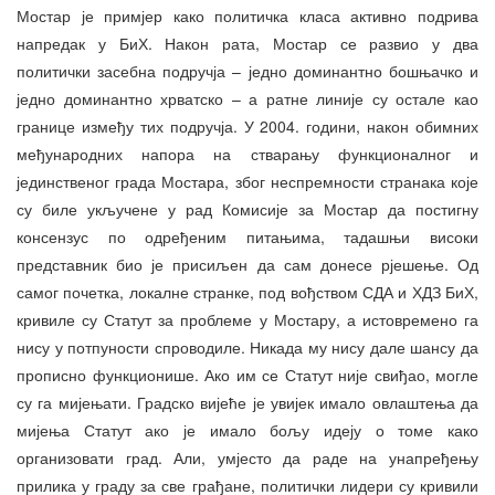
Мостар је примјер како политичка класа активно подрива
напредак у БиХ. Након рата, Мостар се развио у два
политички засебна подручја – једно доминантно бошњачко и
једно доминантно хрватско – а ратне линије су остале као
границе између тих подручја. У 2004. години, након обимних
међународних напора на стварању функционалног и
јединственог града Мостара, због неспремности странака које
су биле укључене у рад Комисије за Мостар да постигну
консензус по одређеним питањима, тадашњи високи
представник био је присиљен да сам донесе рјешење. Од
самог почетка, локалне странке, под вођством СДА и ХДЗ БиХ,
кривиле су Статут за проблеме у Мостару, а истовремено га
нису у потпуности спроводиле. Никада му нису дале шансу да
прописно функционише. Ако им се Статут није свиђао, могле
су га мијењати. Градско вијеће је увијек имало овлаштења да
мијења Статут ако је имало бољу идеју о томе како
организовати град. Али, умјесто да раде на унапређењу
прилика у граду за све грађане, политички лидери су кривили