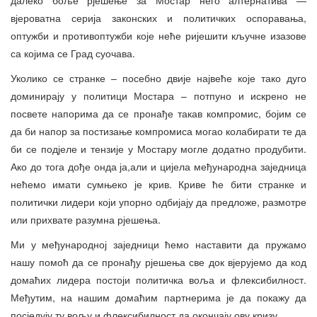
вјероватна серија законских и политичких оспоравања,
оптужби и противоптужби које неће ријешити кључне изазове
са којима се Град суочава.
Уколико се странке – посебно двије највеће које тако дуго
доминирају у политици Мостара – потпуно и искрено не
посвете напорима да се пронађе такав компромис, бојим се
да би напор за постизање компромиса могао колабирати те да
би се подјеле и тензије у Мостару могле додатно продубити.
Ако до тога дође онда ја,али и цијела међународна заједница
нећемо имати сумњеко је крив. Криве ће бити странке и
политички лидери који упорно одбијају да предложе, размотре
или прихвате разумна рјешења.
Ми у међународној заједници ћемо наставити да пружамо
нашу помоћ да се пронађу рјешења све док вјерујемо да код
домаћих лидера постоји политичка воља и флексибилност.
Међутим, на нашим домаћим партнерима је да покажу да
посједују ту вољу и флексибилност да окончају ову кризу.