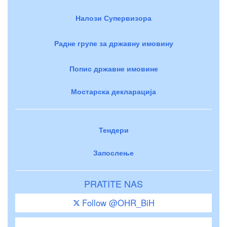
Налози Супервизора
Радне групе за државну имовину
Попис државне имовине
Мостарска декларација
Тендери
Запослење
PRATITE NAS
Follow @OHR_BiH