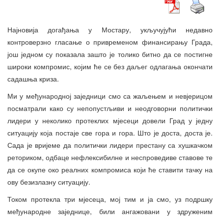
Најновија догађања у Мостару, укључујући недавно
контроверзно гласање о привременом финансирању Града,
још једном су показала зашто је толико битно да се постигне
широки компромис, којим ће се без даљег одлагања окончати
садашња криза.
Ми у међународној заједници смо са жаљењем и невјерицом
посматрали како су непопустљиви и неодговорни политички
лидери у неколико протеклих мјесеци довели Град у једну
ситуацију која постаје све гора и гора. Што је доста, доста је.
Сада је вријеме да политички лидери престану са хушкачком
реториком, одбаце нефлексибилне и неспроведиве ставове те
да се окупе око реалних компромиса који ће ставити тачку на
ову безизлазну ситуацију.
Током протекла три мјесеца, мој тим и ја смо, уз подршку
међународне заједнице, били ангажовани у здруженим