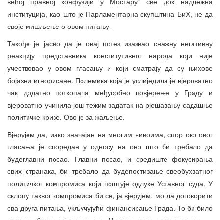
већој правној конфузији у Мостару“ све док надлежна
институција, као што је Парламентарна скупштина БиХ, не да
своје мишљење о овом питању.
Такође је јасно да је овај потез изазвао снажну негативну
реакцију представника конститутивног народа који није
учествовао у овом гласању и који сматрају да су њихове
бојазни игнорисане. Полемика која је услиједила је вјероватно
чак додатно поткопала међусобно повјерење у Граду и
вјероватно учинила још тежим задатак на рјешавању садашње
политичке кризе. Ово је за жаљење.
Вјерујем да, иако значајан на многим нивоима, спор око овог
гласања је споредан у односу на оно што би требало да
будеглавни посао. Главни посао, и средиште фокусирања
свих странака, би требало да будепостизање свеобухватног
политичког компромиса који поштује одлуке Уставног суда. У
склопу таквог компромиса би се, ја вјерујем, могла договорити
сва друга питања, укључујући финансирање Града. То би било
далеко боље рјешење за Мостар него алтернатива —