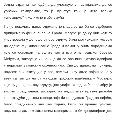
Једна странка чак одбија да учествује у настојањима да се
уобличи компромис, то је приступ који је исто толико
узнемирујући колико је и збуњујући
Прије неколико дана, одржано је гласање да би се одобрило
привремено финансирање Града. Могуће је да су они који су
учествовали у доношењу ове одлуке били мотивисани жељом
да одрже функционисање Града и помогну оним породицама
које се ослањају на услуге као и плате из градског буџета.
Међутим, такође је чињеница да се ова иницијатива одвијала
у нејасним законским околностима. Све до данас, на примјер,
надлежне институције у овој земљи нису дале појашњење у
вези са тим да ли су мандати градских вијећника у Мостару,
који су донијели ову одлуку, још увијек валидни. У новембру је
високи представник упозорио на недостатак правне јасноће
констатујући да „сви кораци које би предузело Градско вијеће,
било појединачно или као тијело, били би правно упитни,
подложни даљим законским корацима, те би допринијели још