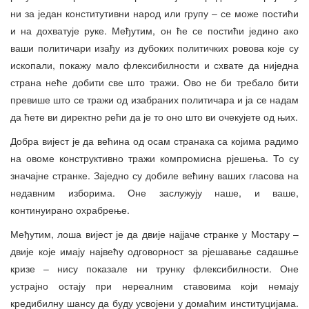
ни за један конститутивни народ или групу – се може постићи
и на дохватује руке. Међутим, он ће се постићи једино ако
ваши политичари изађу из дубоких политичких ровова које су
ископали, покажу мало флексибилности и схвате да ниједна
страна неће добити све што тражи. Ово не би требало бити
превише што се тражи од изабраних политичара и ја се надам
да ћете ви директно рећи да је то оно што ви очекујете од њих.
Добра вијест је да већина од осам странака са којима радимо
на овоме конструктивно тражи компромисна рјешења. То су
значајне странке. Заједно су добиле већину ваших гласова на
недавним изборима. Оне заслужују наше, и ваше,
континуирано охрабрење.
Међутим, лоша вијест је да двије најјаче странке у Мостару –
двије које имају највећу одговорност за рјешавање садашње
кризе – нису показале ни трунку флексибилности. Оне
устрајно остају при нереалним ставовима који немају
кредибилну шансу да буду усвојени у домаћим институцијама.