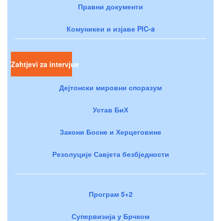
Правни документи
Комуникеи и изјаве PIC-a
Zahtjevi za intervjue
Дејтонски мировни споразум
Устав БиХ
Закони Босне и Херцеговине
Резолуције Савјета безбједности
Програм 5+2
Супервизија у Брчком