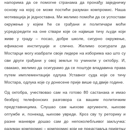
напорима да се помогне странама да пронађу заједничку
основу на којој се може постићи разуман компромис. Наша
мотивација је једноставна. Ми желимо помоћи да се успостави
окружење у којем ће се грађани и политичари моћи
усредсредити на оне ствари које се највише тичу људи који
живе у граду – посао, добре школе, сигурно окружење,
ефикасне институције и слично. Желимо осигурати да
Мостарци могу изабрати своје лидере на изборима као што су
сви други грађани у овој земљи то учинили у октобру. И,
свакако, желимо да осигурамо да се поштује владавина права
путем имплементације одлука Уставног суда које се тичу
Мостара, одлука које су донесене прије више од двије године.
Од октобра, учествовао сам на готово 80 састанака и имао
безброј телефонских разговора са вашим политичким
представницима. Слушао сам њихове аргументе, њихове
оптужбе и, понекад, њихове увреде. Кроз сву ту реторику и
разне маневре дошао сам до непоколебљивог закључка:
разуман компромис – компромис који не представља пријетњу