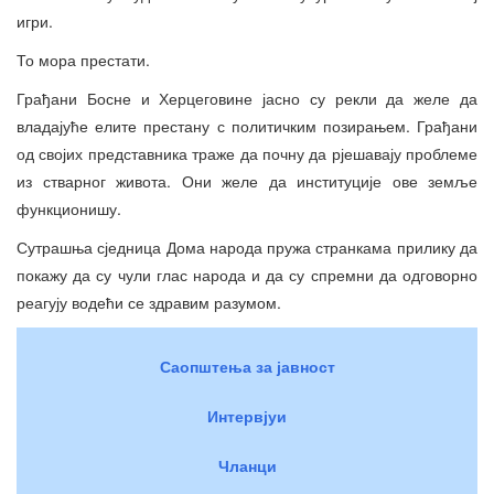
игри.
То мора престати.
Грађани Босне и Херцеговине јасно су рекли да желе да
владајуће елите престану с политичким позирањем. Грађани
од својих представника траже да почну да рјешавају проблеме
из стварног живота. Они желе да институције ове земље
функционишу.
Сутрашња сједница Дома народа пружа странкама прилику да
покажу да су чули глас народа и да су спремни да одговорно
реагују водећи се здравим разумом.
Саопштења за јавност
Интервјуи
Чланци