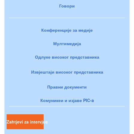
Говори
Конференције за медије
Мултимедија
Одлуке високог представника
Извјештаји високог представника
Правни документи
Комуникеи и изјаве PIC-a
Zahtjevi za intervjue