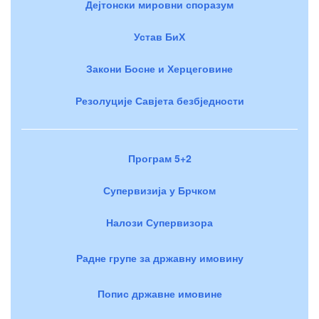
Дејтонски мировни споразум
Устав БиХ
Закони Босне и Херцеговине
Резолуције Савјета безбједности
Програм 5+2
Супервизија у Брчком
Налози Супервизора
Радне групе за државну имовину
Попис државне имовине