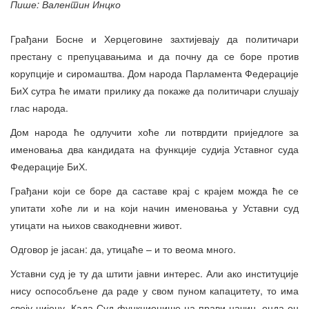
Пише: Валентин Инцко
Грађани Босне и Херцеговине захтијевају да политичари
престану с препуцавањима и да почну да се боре против
корупције и сиромаштва. Дом народа Парламента Федерације
БиХ сутра ће имати прилику да покаже да политичари слушају
глас народа.
Дом народа ће одлучити хоће ли потврдити приједлоге за
именовања два кандидата на функције судија Уставног суда
Федерације БиХ.
Грађани који се боре да саставе крај с крајем можда ће се
упитати хоће ли и на који начин именовања у Уставни суд
утицати на њихов свакодневни живот.
Одговор је јасан: да, утицаће – и то веома много.
Уставни суд је ту да штити јавни интерес. Али ако институције
нису оспособљене да раде у свом пуном капацитету, то има
своју цијену. Када Суд функционише на прави начин, онда он