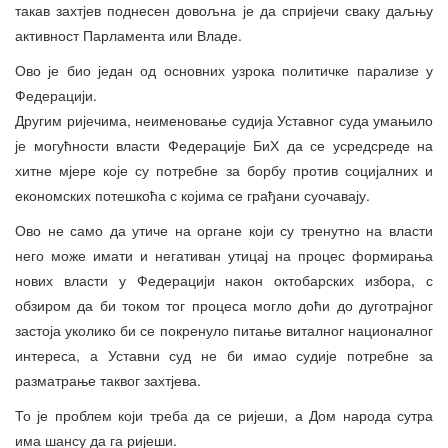
такав захтјев поднесен довољна је да спријечи сваку даљњу
активност Парламента или Владе.
Ово је био један од основних узрока политичке парализе у
Федерацији.
Другим ријечима, неименовање судија Уставног суда умањило
је могућности власти Федерације БиХ да се усредсреде на
хитне мјере које су потребне за борбу против социјалних и
економских потешкоћа с којима се грађани суочавају.
Ово не само да утиче на органе који су тренутно на власти
него може имати и негативан утицај на процес формирања
нових власти у Федерацији након октобарских избора, с
обзиром да би током тог процеса могло доћи до дуготрајног
застоја уколико би се покренуло питање виталног националног
интереса, а Уставни суд не би имао судије потребне за
разматрање таквог захтјева.
То је проблем који треба да се ријеши, а Дом народа сутра
има шансу да га ријеши.