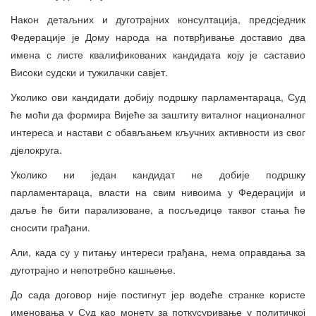
Након детаљних и дуготрајних консултација, предсједник
Федерације је Дому народа на потврђивање доставио два
имена с листе квалификованих кандидата коју је саставио
Високи судски и тужилачки савјет.
Уколико ови кандидати добију подршку парламентараца, Суд
ће моћи да формира Вијеће за заштиту виталног националног
интереса и настави с обављањем кључних активности из свог
дјелокруга.
Уколико ни један кандидат не добије подршку
парламентараца, власти на свим нивоима у Федерацији и
даље ће бити парализоване, а посљедице таквог стања ће
сносити грађани.
Али, када су у питању интереси грађана, нема оправдања за
дуготрајно и непотребно кашњење.
До сада договор није постигнут јер водеће странке користе
именовања у Суд као монету за поткусуривање у политичкој