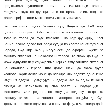
представља суштински елемент у машинерији власти.
Међутим, када не функционише на прави начин, онда се
машинерија власти може веома лако зауставити.
Већ неколико година Уставни суд Федерације БиХ није
адекватно попуњен (због неслагања политичких странака о
томе ко треба да буде именован на коју функцију). Због
неименовања довољног броја судија из сваког конститутивног
народа, Суд није био у могућности да оформи Вијеће за
заштиту виталног националног интереса. То значи да Суд не
може одлучивати у случајевима који се тичу заштите виталног
националног интереса, што даље значи да мала група
чланова Парламента може да блокира или одлаже доношење
кључних одлука – укључујући и одлуке које су од суштинског
значаја за несметано вршење власти у Федерацији и
кантонима. Они једноставно могу да поднесу захтјев за
заштиту виталног националног интереса знајући да Суд
тренутно не може одлучивати о том захтјеву, а чињеница да је