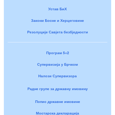
Устав БиХ
Закони Босне и Херцеговине
Резолуције Савјета безбједности
Програм 5+2
Супервизија у Брчком
Налози Супервизора
Радне групе за државну имовину
Попис државне имовине
Мостарска декларација