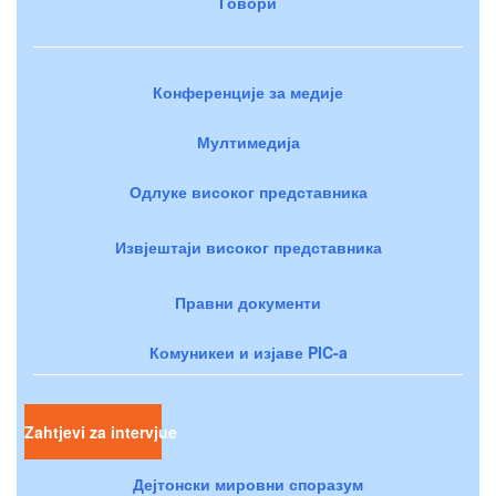
Говори
Конференције за медије
Мултимедија
Одлуке високог представника
Извјештаји високог представника
Правни документи
Комуникеи и изјаве PIC-a
Zahtjevi za intervjue
Дејтонски мировни споразум