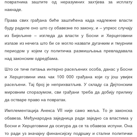
повратника заштите од неразумних захтјева за исплату
накнаде.
Права свих грађана биће заштићена када надлежне власти
буду радиле оно што су обавезне по закону, и – упркос случају
из Бијељине – изгледа да власти у Босни и Херцеговини
излазе из нечега што би се могло назвати дугачким и тмурним
периодом у којем су политичка размишљања превладавала
над законским одредбама.
Што се тиче питања интерно расељених особа, данас у Босни
и Херцеговини има чак 100 000 грађана који су још увијек
расељени. Тај број је неприхватљив. У складу са Дејтонским
мировним споразумом, сви грађани треба да добију прилику
да остваре право на повратак.
Имплементација Анекса VII није само жеља. То је законска
обавеза. Међународна заједница ради заједно са властима у
Босни и Херцеговини да осигура да се та обавеза испуни. Она
то ради уз значајну финансијску подршку и стални политички