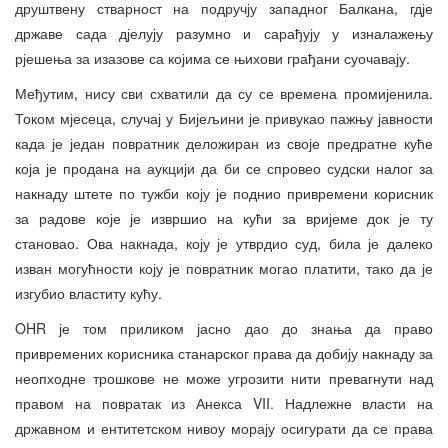
друштвену стварност на подручју западног Балкана, гдје
државе сада дјелују разумно и сарађују у изналажењу
рјешења за изазове са којима се њихови грађани суочавају.
Међутим, нису сви схватили да су се времена промијенила.
Током мјесеца, случај у Бијељини је привукао пажњу јавности
када је један повратник деложиран из своје предратне куће
која је продана на аукцији да би се спровео судски налог за
накнаду штете по тужби коју је поднио привремени корисник
за радове које је извршио на кући за вријеме док је ту
становао. Ова накнада, коју је утврдио суд, била је далеко
изван могућности коју је повратник могао платити, тако да је
изгубио властиту кућу.
OHR је том приликом јасно дао до знања да право
привремених корисника станарског права да добију накнаду за
неопходне трошкове не може угрозити нити превагнути над
правом на повратак из Анекса VII. Надлежне власти на
државном и ентитетском нивоу морају осигурати да се права