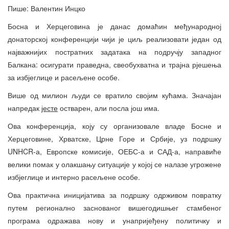
Пише: Валентин Инцко
Босна и Херцеговина је данас домаћин међународној
донаторској конференцији чији је циљ реализовати један од
најважнијих постратних задатака на подручју западног
Балкана: осигурати праведна, свеобухватна и трајна рјешења
за избјеглице и расељене особе.
Више од милион људи се вратило својим кућама. Значајан
напредак
јесте
остварен, али посла још има.
Ова конференција, коју су организовале владе Босне и
Херцеговине, Хрватске, Црне Горе и Србије, уз подршку
UNHCR-а, Европске комисије, ОЕБС-а и САД-а, направиће
велики помак у олакшању ситуације у којој се налазе угрожене
избјеглице и интерно расељене особе.
Ова практична иницијатива за подршку одрживом повратку
путем регионално заснованог вишегодишњег стамбеног
програма одражава нову и унапријеђену политичку и