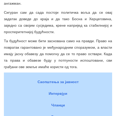
ангажман.
Сигуран сам да сада постоји политичка воља да се овај
задатак доведе до краја и да тако Босна и Херцеговина,
заједно са својим сусједима, крене напријед ка стабилнијој и
просперитетнијој будућности.
Та будућност може бити заснована само на правди. Право на
повратак гарантовано је међународним споразумом, а власти
имају јасну обавезу да помогну да се то право оствари. Када
та права и обавезе буду у потпуности испоштовани, сви
грађани ове земље имаће користи од тога.
Саопштења за јавност
Интервјуи
Чланци