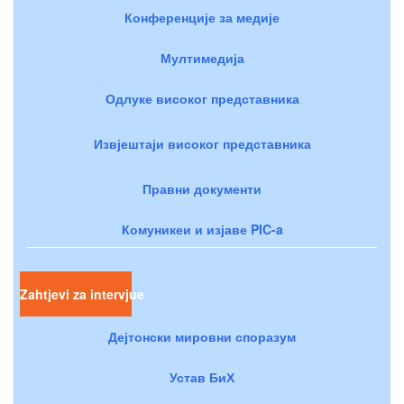
Конференције за медије
Мултимедија
Одлуке високог представника
Извјештаји високог представника
Правни документи
Комуникеи и изјаве PIC-a
Zahtjevi za intervjue
Дејтонски мировни споразум
Устав БиХ