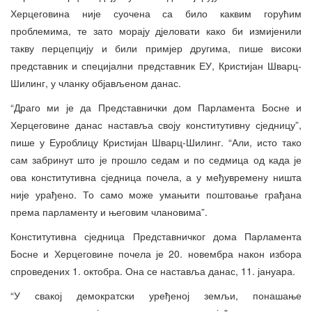
Херцеговина није суочена са било каквим горућим
проблемима, те зато морају дјеловати како би измијенили
такву перцепцију и били примјер другима, пише високи
представник и специјални представник ЕУ, Кристијан Шварц-
Шилинг, у чланку објављеном данас.
“Драго ми је да Представнички дом Парламента Босне и
Херцеговине данас наставља своју конститутивну сједницу”,
пише у Еуроблицу Кристијан Шварц-Шилинг. “Али, исто тако
сам забринут што је прошло седам и по седмица од када је
ова конститутивна сједница почела, а у међувремену ништа
није урађено. То само може умањити поштовање грађана
према парламенту и његовим члановима”.
Конститутивна сједница Представничког дома Парламента
Босне и Херцеговине почела је 20. новембра након избора
спроведених 1. октобра. Она се наставља данас, 11. јануара.
“У свакој демократски уређеној земљи, понашање