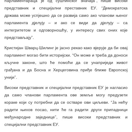
парламентараца је од суштинског значаја”, пише високи
представник и специјални преставник ЕУ. “Демократска
држава може успјешно да се развија само ако чланови њеног
парламента дјелују – и ако се види да дјелују – са
интегритетом и одговорношћу, у интересу свих оних које
представљају”.
Кристијан Шварц-Шилинг је јасно рекао како вјерује да би овај
парламент могао бити историјски. “Он може и треба да доноси
кључне законе, што ће помоћи да се унаприједи живот
грађана и да Босна и Херцеговина приђе ближе Европској
унији”.
Високи представник и специјални представник ЕУ је нагласио
да само чланови парламента ове земље могу предузети
кораке који су потребни да се остваре ови циљеви. “Ја нећу
радити њихов посао, нити ће га радити други припадници
међународне заједнице”, пише високи представник и
специјални представник ЕУ.