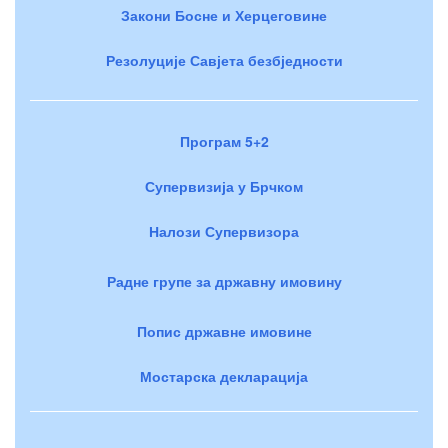
Закони Босне и Херцеговине
Резолуције Савјета безбједности
Програм 5+2
Супервизија у Брчком
Налози Супервизора
Радне групе за државну имовину
Попис државне имовине
Мостарска декларација