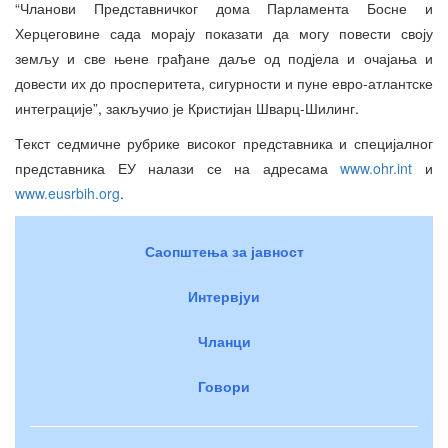
“Чланови Представничког дома Парламента Босне и
Херцеговине сада морају показати да могу повести своју
земљу и све њене грађане даље од подјела и очајања и
довести их до просперитета, сигурности и пуне евро-атлантске
интеграције”, закључио је Кристијан Шварц-Шилинг.
Текст седмичне рубрике високог представника и специјалног
представника ЕУ налази се на адресама
www.ohr.int
и
www.eusrbih.org
.
Саопштења за јавност
Интервјуи
Чланци
Говори