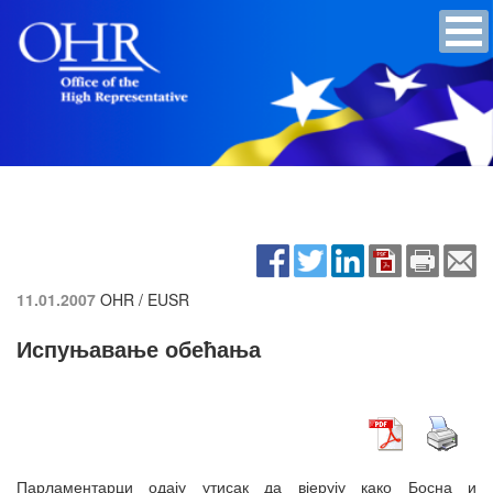
11.01.2007
OHR / EUSR
Испуњавање обећања
Парламентарци одају утисак да вјерују како Босна и