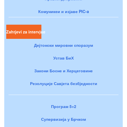
Комуникеи и изјаве PIC-a
Zahtjevi za intervjue
Дејтонски мировни споразум
Устав БиХ
Закони Босне и Херцеговине
Резолуције Савјета безбједности
Програм 5+2
Супервизија у Брчком