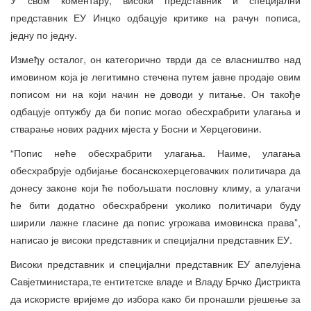
представник ЕУ Инцко одбацује критике на рачун пописа,
једну по једну.
Између осталог, он категорично тврди да се власништво над
имовином која је легитимно стечена путем јавне продаје овим
пописом ни на који начин не доводи у питање. Он такође
одбацује оптужбу да би попис могао обесхрабрити улагања и
стварање нових радних мјеста у Босни и Херцеговини.
“Попис неће обесхрабрити улагања. Наиме, улагања
обесхрабрује одбијање босанскохерцеговачких политичара да
донесу законе који ће побољшати пословну климу, а улагачи
ће бити додатно обесхрабрени уколико политичари буду
ширили лажне гласине да попис угрожава имовинска права”,
написао је високи представник и специјални представник ЕУ.
Високи представник и специјални представник ЕУ апелујена
Савјетминистара,те ентитетске владе и Владу Брчко Дистрикта
да искористе вријеме до избора како би пронашли рјешење за