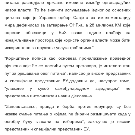
питање расподјеле државне имовине између одговарајућих
нивоа власти. То ће значити испуњавање једног од основних
циљева које је Управни одбор Савјета за имплементацију
мира дефинисао за затварање OHR-а, а 28 милиона КМ које
порески обвезници у БиХ сваке године плаћају за
изнајмљивање простора које користе органи власти може бити
искориштено за пружање услуга грађанима.”
“Кориштење пописа као основеза проналажење праведног
рјешења које ће се постићи путем преговора, је интелигентан
пут за рјешавање овог питања”, написао је високи представник
и специјални представник ЕУ,додавши да, насупрот томе,
“улажење у сукоб самеђународном заједницом” не
представља интелигентан начин дјеловања.
“Запошљавање, правда и борба против корупције су без
икакве сумње питања о којима ће бирачи размишљати када у
октобру буду гласали на изборима”, закључио је високи
представник и специјални представник ЕУ.