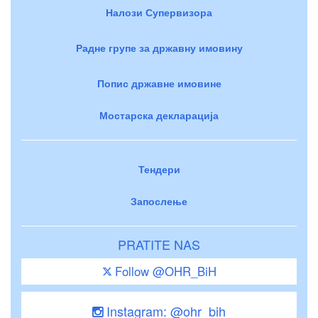
Налози Супервизора
Радне групе за државну имовину
Попис државне имовине
Мостарска декларација
Тендери
Запослење
PRATITE NAS
Follow @OHR_BiH
Instagram: @ohr_bih