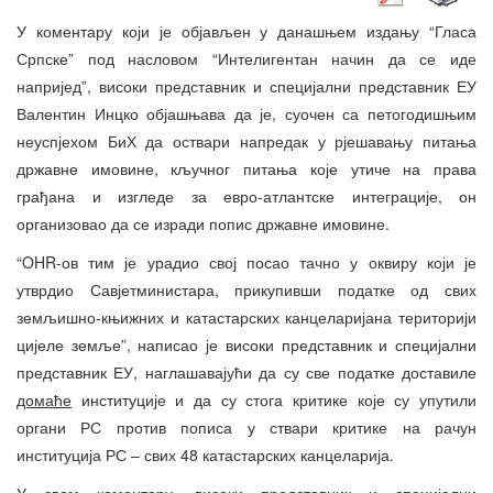
У коментару који је објављен у данашњем издању “Гласа
Српске” под насловом “Интелигентан начин да се иде
напријед”, високи представник и специјални представник ЕУ
Валентин Инцко објашњава да је, суочен са петогодишњим
неуспјехом БиХ да оствари напредак у рјешавању питања
државне имовине, кључног питања које утиче на права
грађана и изгледе за евро-атлантске интеграције, он
организовао да се изради попис државне имовине.
“OHR-ов тим је урадио свој посао тачно у оквиру који је
утврдио Савјетминистара, прикупивши податке од свих
земљишно-књижних и катастарских канцеларијана територији
цијеле земље”, написао је високи представник и специјални
представник ЕУ, наглашавајући да су све податке доставиле
домаће
институције и да су стога критике које су упутили
органи РС против пописа у ствари критике на рачун
институција РС – свих 48 катастарских канцеларија.
У свом коментару, високи представник и специјални