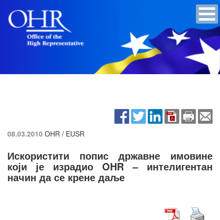
08.03.2010
OHR / EUSR
Искористити попис државне имовине
који је израдио OHR – интелигентан
начин да се крене даље