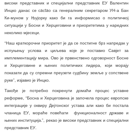
високи представник и специјални представник ЕУ Валентин
Инцко данас се сaсtaо са генералним секретаром УН-а Бан
Ки-муном у Њујорку како би га информисао о политичкој
ситуацији у Босни и Херцеговини и приоритетима у наредних
неколико мјесеци.
“Наш краткорочни приоритет је да се постигне брз напредак у
испуњењу услова и циљева које је поставио Савјет за
имплементацију мира. Ово је првенствено одговорност Босне
и Херцеговине и њених политичких лидера, који морају
показати да су спремни преузети судбину земље у сопствене
руке”, изјавио је Инцко.
Такође је потребно покренути домаћи процес уставне
реформе, “Босна и Херцеговина је започела процес европске
интеграције у оквиру Дејтонског устава али како би постала
чланица ЕУ, мораће повећати функционалност државе и
њених институција.”, рекао је високи представник и специјални
представник ЕУ.