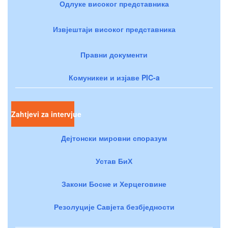
Одлуке високог представника
Извјештаји високог представника
Правни документи
Комуникеи и изјаве PIC-a
Zahtjevi za intervjue
Дејтонски мировни споразум
Устав БиХ
Закони Босне и Херцеговине
Резолуције Савјета безбједности