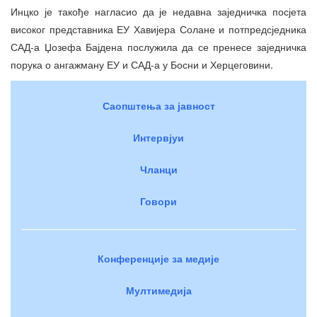
Инцко је такође нагласио да је недавна заједничка посјета
високог представника ЕУ Хавијера Солане и потпредсједника
САД-а Џозефа Бајдена послужила да се пренесе заједничка
порука о ангажману ЕУ и САД-а у Босни и Херцеговини.
Саопштења за јавност
Интервјуи
Чланци
Говори
Конференције за медије
Мултимедија