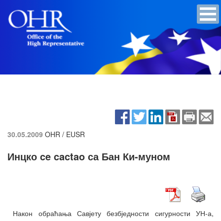
30.05.2009
OHR / EUSR
Инцко ce cactao са Бан Ки-муном
Након обраћања Савјету безбједности сигурности УН-а,