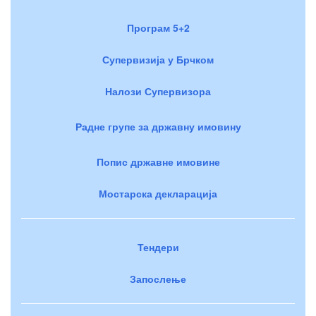
Програм 5+2
Супервизија у Брчком
Налози Супервизора
Радне групе за државну имовину
Попис државне имовине
Мостарска декларација
Тендери
Запослење