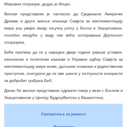
Мировни споразум, додао је Инцко.
Високи представник је нагласио да Сједињене Америчке
Државе и друге земље чланице Савјета за имплементацију
мира још увијек имају кључну улогу у Босни и Херцеговини,
посебно имајући у виду све већа оспоравања Дејтонског
споразума.
Биће прилика да се у наредне двије године ријеше уставни,
економски и политички изазови и Управни одбор Савјета за
имплементацију мира може, даљњим снажним и јединственим
приступом, осигурати да се ове шансе у потпуности искористе
за добробит грађана БиХ.
Данас ће високи представник одржати говор у вези с Босном и
Херцеговином у Центру ВудроуВилсон у Вашингтону.
Саопштења за јавност
Интервјуи