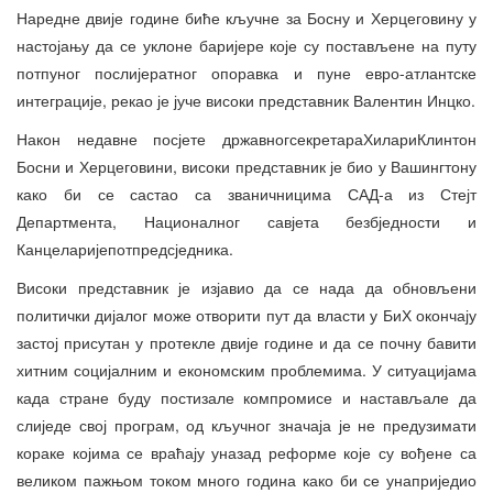
Наредне двије године биће кључне за Босну и Херцеговину у
настојању да се уклоне баријере које су постављене на путу
потпуног послијератног опоравка и пуне евро-атлантске
интеграције, рекао је јуче високи представник Валентин Инцко.
Након недавне посјете државногсекретараХилариКлинтон
Босни и Херцеговини, високи представник је био у Вашингтону
како би се састао са званичницима САД-а из Стејт
Департмента, Националног савјета безбједности и
Канцеларијепотпредсједника.
Високи представник је изјавио да се нада да обновљени
политички дијалог може отворити пут да власти у БиХ окончају
застој присутан у протекле двије године и да се почну бавити
хитним социјалним и економским проблемима. У ситуацијама
када стране буду постизале компромисе и настављале да
слиједе свој програм, од кључног значаја је не предузимати
кораке којима се враћају уназад реформе које су вођене са
великом пажњом током много година како би се унаприједио