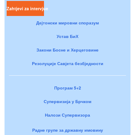
Zahtjevi za intervjue
Дејтонски мировни споразум
Устав БиХ
Закони Босне и Херцеговине
Резолуције Савјета безбједности
Програм 5+2
Супервизија у Брчком
Налози Супервизора
Радне групе за државну имовину