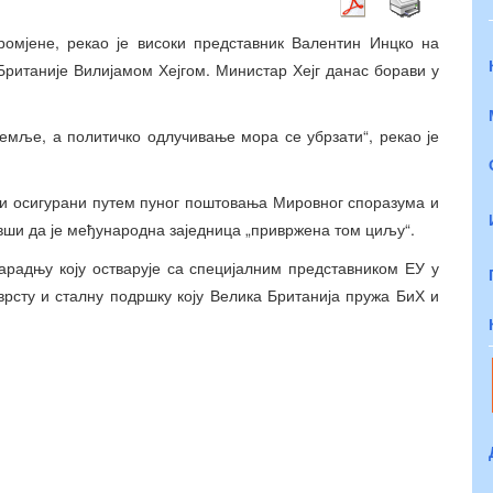
ромјене, рекао је високи представник Валентин Инцко на
ританије Вилијамом Хејгом. Министар Хејг данас борави у
емље, а политичко одлучивање мора се убрзати“, рекао је
ти осигурани путем пуног поштовања Мировног споразума и
авши да је међународна заједница „привржена том циљу“.
сарадњу коју остварује са специјалним представником ЕУ у
рсту и сталну подршку коју Велика Британија пружа БиХ и