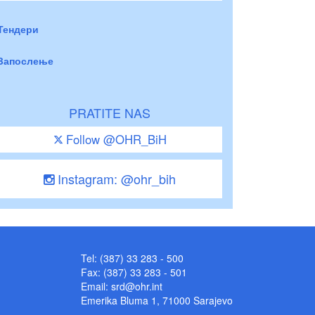
Тендери
Запослење
PRATITE NAS
Follow @OHR_BiH
Instagram: @ohr_bih
Tel: (387) 33 283 - 500
Fax: (387) 33 283 - 501
Email:
srd@ohr.int
Emerika Bluma 1, 71000 Sarajevo