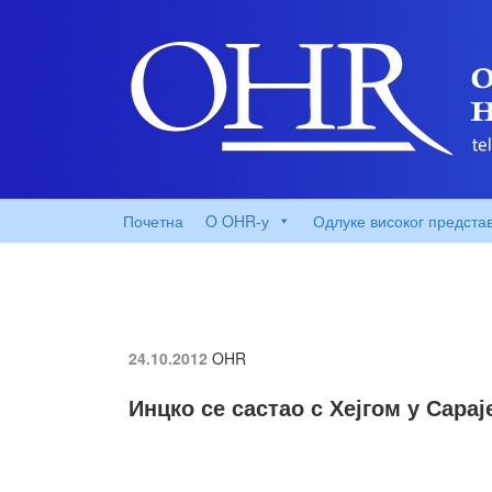
Почетна
O OHR-у
Одлуке високог предста
24.10.2012
OHR
Инцко се састао с Хејгом у Сарај