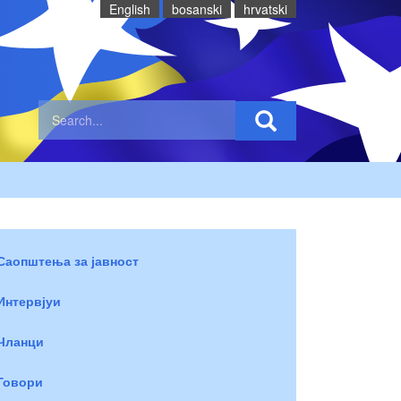
English
bosanski
hrvatski
Саопштења за јавност
Интервјуи
Чланци
Говори