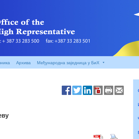
вника
Архива
Међународна заједница у БиХ
еву