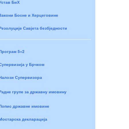
Устав БиХ
Закони Босне и Херцеговине
Резолуције Савјета безбједности
Програм 5+2
Супервизија у Брчком
Налози Супервизора
Радне групе за државну имовину
Попис државне имовине
Мостарска декларација