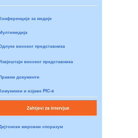
Конференције за медије
Мултимедија
Одлуке високог представника
Извјештаји високог представника
Правни документи
Комуникеи и изјаве PIC-a
Zahtjevi za intervjue
Дејтонски мировни споразум