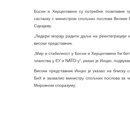
Босни и Херцеговини су потребне позитивне п
састанку с министром спољних послова Велике Б
Сарајеву.
„Лидери морају радити даље на реинтеграцији з
високи представник.
„Мир и стабилност у Босни и Херцеговини ће би
чланства у ЕУ и NATO-у“, рекао је Инцко, подвук
Високи представник Инцко је указао на блиску 
БиХ и захвалио министру спољних послова за чв
Мировном споразуму.