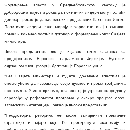
Формирање власти у Средњебосанском кантону је
добродошла вијест и доказ да политички лидери могу постићи
договор, рекао је данас високи представник Валентин Инцко.
Политички лидери сада морају искористити овај позитиван
помак и коначно постићи договор о формирању новог Савјета
министара.
Високи представник ово је изјавио током састанка са
предсједником Европског парламента Јиржијем Бузеком,
одржаном у канцеларијиДелегације Европске уније.
“Без Савјета министара и буџета, државним властима је
онемогућено да извршавају своје дужности према грађанима
ове земље. У исто вријеме, овај застој је угрозио напредак у
спровођењу реформског програма у оквиру процеса евро-
атлантских интеграција,” рекао је високи представник.
“Неодговорна реторика не може замијенити практичне
стратегије и мјере које ће преокренути економију и
побољшати ситуацију за грађане,” изјавио је Инцко. “Таква