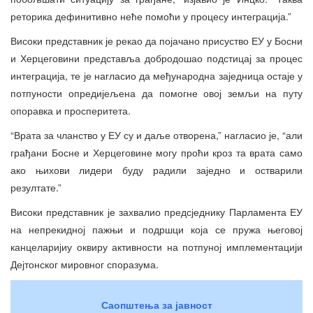
реторика дефинитивно неће помоћи у процесу интеграција.”
Високи представник је рекао да појачано присуство ЕУ у Босни
и Херцеговини представља добродошао подстицај за процес
интеграција, те је нагласио да међународна заједница остаје у
потпуности опредијељена да помогне овој земљи на путу
опоравка и просперитета.
“Врата за чланство у ЕУ су и даље отворена,” нагласио је, “али
грађани Босне и Херцеговине могу проћи кроз та врата само
ако њихови лидери буду радили заједно и остварили
резултате.”
Високи представник је захвалио предсједнику Парламента ЕУ
на непрекидној пажњи и подршци која се пружа његовој
канцеларијиу оквиру активности на потпуној имплементацији
Дејтонског мировног споразума.
Саопштења за јавност