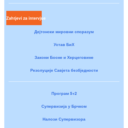
Zahtjevi za intervjue
Дејтонски мировни споразум
Устав БиХ
Закони Босне и Херцеговине
Резолуције Савјета безбједности
Програм 5+2
Супервизија у Брчком
Налози Супервизора