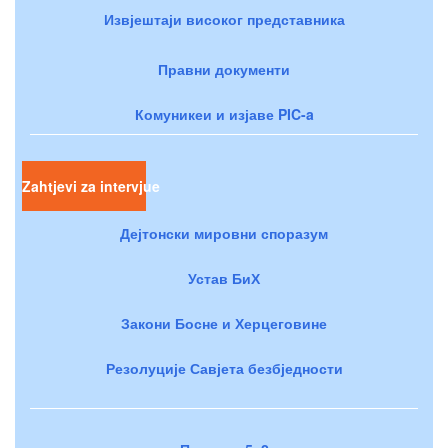
Извјештаји високог представника
Правни документи
Комуникеи и изјаве PIC-a
Zahtjevi za intervjue
Дејтонски мировни споразум
Устав БиХ
Закони Босне и Херцеговине
Резолуције Савјета безбједности