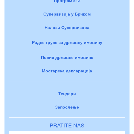
Програм 5+2
Супервизија у Брчком
Налози Супервизора
Радне групе за државну имовину
Попис државне имовине
Мостарска декларација
Тендери
Запослење
PRATITE NAS