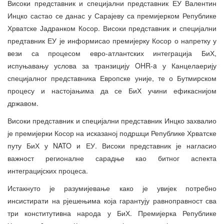
Високи представник и специјални представник ЕУ Валентин
Инцко састао се данас у Сарајеву са премијерком Републике
Хрватске Јадранком Косор. Високи представник и специјални
предтавник ЕУ је информисао премијерку Косор о напретку у
вези са процесом евро-атлантских интеграција БиХ,
испуњавању услова за транзицију OHR-a у Канцелаерију
специјалног представника Европске уније, те о Бутмирском
процесу и настојањима да се БиХ учини ефикаснијом
државом.
Високи представник и специјални представник Инцко захвалио
је премијерки Косор на исказаној подршци Републике Хрватске
путу БиХ у NATO и ЕУ. Високи представник је нагласио
важност регионалне сарадње као битног аспекта
интеграцијских процеса.
Истакнуто је разумијевање како је увијек потребно
инсистирати на рјешењима која гарантују равноправност сва
три конститутивна народа у БиХ. Премијерка Републике