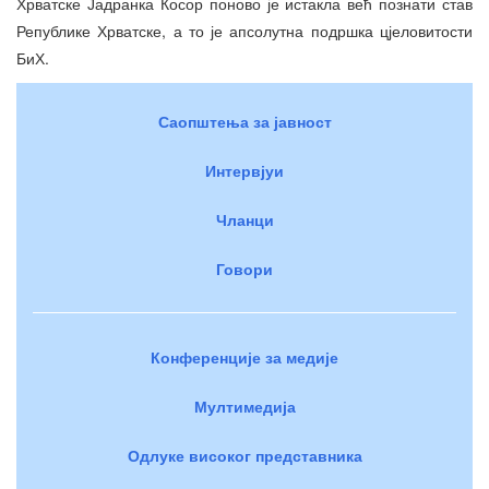
Хрватске Јадранка Косор поново је истакла већ познати став
Републике Хрватске, а то је апсолутна подршка цјеловитости
БиХ.
Саопштења за јавност
Интервјуи
Чланци
Говори
Конференције за медије
Мултимедија
Одлуке високог представника